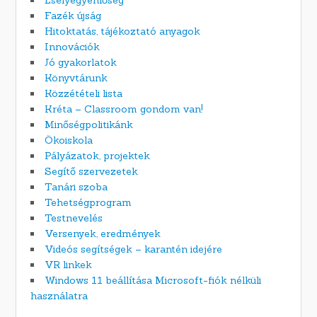
Fazék újság
Hitoktatás, tájékoztató anyagok
Innovációk
Jó gyakorlatok
Könyvtárunk
Közzétételi lista
Kréta – Classroom gondom van!
Minőségpolitikánk
Ökoiskola
Pályázatok, projektek
Segítő szervezetek
Tanári szoba
Tehetségprogram
Testnevelés
Versenyek, eredmények
Videós segítségek – karantén idejére
VR linkek
Windows 11 beállítása Microsoft-fiók nélküli
használatra