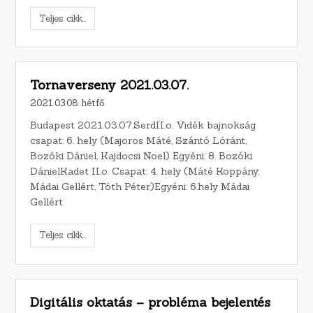
Teljes cikk...
Tornaverseny 2021.03.07.
2021.03.08. hétfő
Budapest 2021.03.07.SerdII.o. Vidék bajnokság
csapat: 6. hely (Majoros Máté, Szántó Lóránt,
Bozóki Dániel, Kajdocsi Noel) Egyéni: 8. Bozóki
DánielKadet II.o. Csapat: 4. hely (Máté Koppány,
Mádai Gellért, Tóth Péter)Egyéni: 6.hely Mádai
Gellért
Teljes cikk...
Digitális oktatás – probléma bejelentés