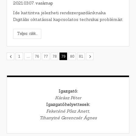
2021.03.07. vasárnap
Ide kattintva jelezheti rendszergazdánknaka
Digitális oktatással kapcsolatos technikai problémáit
Teljes cikk...
1
…
76
77
78
79
80
81
Igazgató:
Kárász Péter
Igazgatóhelyettesek:
Feketéné Pősz Anett,
Tihanyiné Gerencsér Ágnes