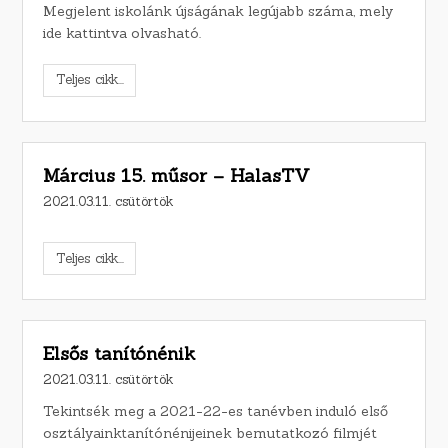
Megjelent iskolánk újságának legújabb száma, mely
ide kattintva olvasható.
Teljes cikk...
Március 15. műsor – HalasTV
2021.03.11. csütörtök
Teljes cikk...
Elsős tanítónénik
2021.03.11. csütörtök
Tekintsék meg a 2021-22-es tanévben induló első
osztályainktanítónénijeinek bemutatkozó filmjét