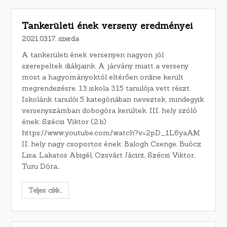
Tankerületi ének verseny eredményei
2021.03.17. szerda
A tankerületi ének versenyen nagyon jól
szerepeltek diákjaink. A járvány miatt a verseny
most a hagyományoktól eltérően online került
megrendezésre. 13 iskola 315 tanulója vett részt.
Iskolánk tanulói 5 kategóriában neveztek, mindegyik
versenyszámban dobogóra kerültek. III. hely szóló
ének: Szécsi Viktor (2.b)
https://www.youtube.com/watch?v=2pD_1L6yaAM
II. hely nagy csoportos ének: Balogh Csenge, Buócz
Lisa, Lakatos Abigél, Ozsvárt Jácint, Szécsi Viktor,
Turu Dóra…
Teljes cikk...