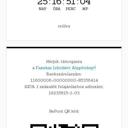
25
:
16
:
51
:
03
NAP
ÓRA
PERC
MP
múlva
Kérjük, támogassa
a
Fazekas Iskoláért Alapítványt!
Bankszámlaszám:
11600006-00000000-85356414
SZJA 1 százalék felajánláshoz adószám:
19235815-1-03
RePont QR kód: