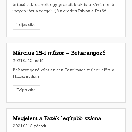
értesültek, de volt egy prózaibb ok is: a kávé mellé
ingyen járt a reggeli. (Az eredeti Pilvax a Petőfi…
Teljes cikk...
Március 15-i műsor – Beharangozó
2021.03.15. hétfő
Beharangozó cikk az esti Fazekasos műsor előtt a
Halasmédián.
Teljes cikk...
Megjelent a Fazék legújabb száma
2021.03.12. péntek