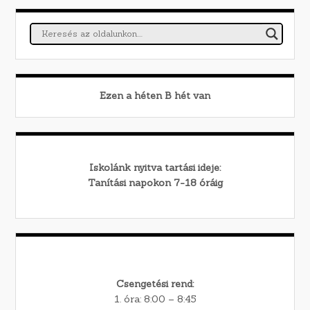
Ezen a héten
B
hét van
Iskolánk nyitva tartási ideje:
Tanítási napokon 7-18 óráig
Csengetési rend:
1. óra: 8:00 – 8:45