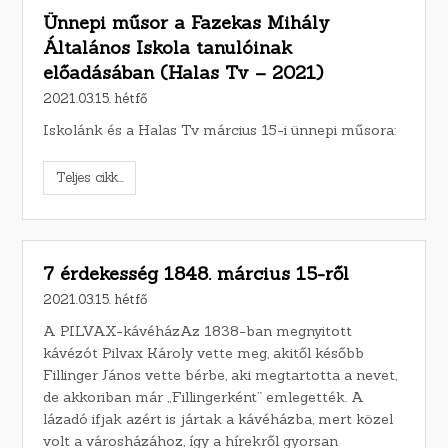
Ünnepi műsor a Fazekas Mihály
Általános Iskola tanulóinak
előadásában (Halas Tv – 2021)
2021.03.15. hétfő
Iskolánk és a Halas Tv március 15-i ünnepi műsora:
Teljes cikk...
7 érdekesség 1848. március 15-ről
2021.03.15. hétfő
A PILVAX-kávéházAz 1838-ban megnyitott
kávézót Pilvax Károly vette meg, akitől később
Fillinger János vette bérbe, aki megtartotta a nevet,
de akkoriban már „Fillingerként” emlegették. A
lázadó ifjak azért is jártak a kávéházba, mert közel
volt a városházához, így a hírekről gyorsan