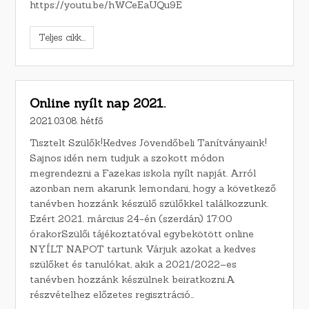
https://youtu.be/hWCeEaUQu9E
Teljes cikk...
Online nyílt nap 2021.
2021.03.08. hétfő
Tisztelt Szülők!Kedves Jövendőbeli Tanítványaink!
Sajnos idén nem tudjuk a szokott módon
megrendezni a Fazekas iskola nyílt napját. Arról
azonban nem akarunk lemondani, hogy a következő
tanévben hozzánk készülő szülőkkel találkozzunk.
Ezért 2021. március 24-én (szerdán) 17:00
órakorSzülői tájékoztatóval egybekötött online
NYÍLT NAPOT tartunk Várjuk azokat a kedves
szülőket és tanulókat, akik a 2021/2022–es
tanévben hozzánk készülnek beiratkozni.A
részvételhez előzetes regisztráció…