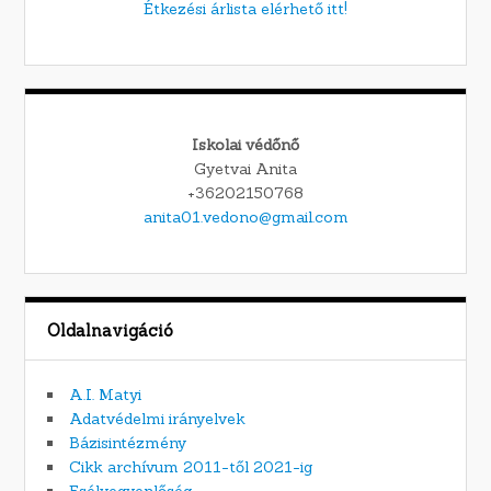
Étkezési árlista elérhető itt!
Iskolai védőnő
Gyetvai Anita
+36202150768
anita01.vedono@gmail.com
Oldalnavigáció
A.I. Matyi
Adatvédelmi irányelvek
Bázisintézmény
Cikk archívum 2011-től 2021-ig
Esélyegyenlőség