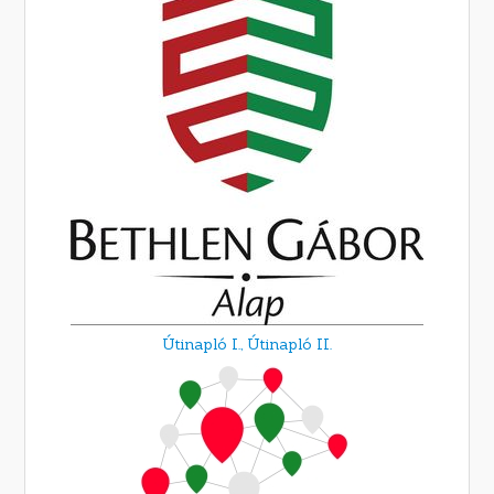
Útinapló I.,
Útinapló II.