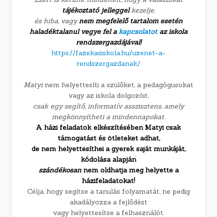
tájékoztató jelleggel
kezelje,
és hiba, vagy
nem megfelelő tartalom esetén
haladéktalanul vegye fel a
kapcsolatot
az iskola
rendszergazdájával
!
https://fazekasiskola.hu/uzenet-a-
rendszergazdanak/
Matyi
nem helyettesíti a szülőket, a pedagógusokat
vagy az iskola dolgozóit,
csak egy segítő, informatív asszisztens, amely
megkönnyítheti a mindennapokat.
A házi feladatok elkészítésében Matyi csak
támogatást és ötleteket adhat,
de nem helyettesíthei a gyerek saját munkáját,
kódolása alapján
szándékosan
nem oldhatja meg helyette a
házifeladatokat!
Célja, hogy segítse a tanulás folyamatát, ne pedig
akadályozza a fejlődést
vagy helyettesítse a felhasználót.