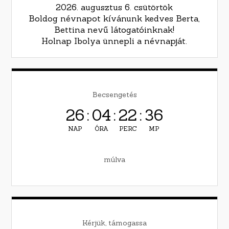
2026. augusztus 6. csütörtök
Boldog névnapot kívánunk kedves Berta,
Bettina nevű látogatóinknak!
Holnap Ibolya ünnepli a névnapját.
Becsengetés
26
:
04
:
22
:
35
NAP
ÓRA
PERC
MP
múlva
Kérjük, támogassa