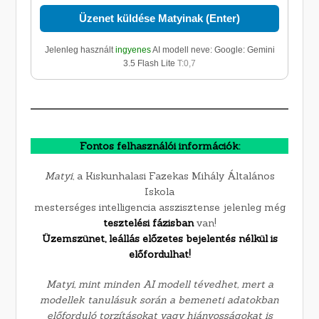
Üzenet küldése Matyinak (Enter)
Jelenleg használt
ingyenes
AI modell neve:
Google: Gemini
3.5 Flash Lite
T:0,7
Fontos felhasználói információk:
Matyi
, a Kiskunhalasi Fazekas Mihály Általános
Iskola
mesterséges intelligencia asszisztense jelenleg még
tesztelési fázisban
van!
Üzemszünet, leállás előzetes bejelentés nélkül is
előfordulhat!
Matyi, mint minden AI modell tévedhet, mert a
modellek tanulásuk során a bemeneti adatokban
előforduló torzításokat vagy hiányosságokat is