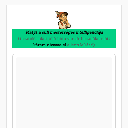
Matyi, a suli mesterséges intelligenciája
(tesztelés alatt álló béta verzió, használat előtt
kérem olvassa el
a lenti leírást!)