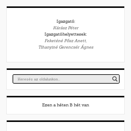
Igazgató:
Kárász Péter
Igazgatóhelyettesek:
Feketéné Pősz Anett,
Tihanyiné Gerencsér Ágnes
Ezen a héten
B
hét van