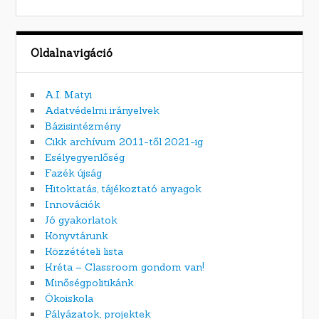
Oldalnavigáció
A.I. Matyi
Adatvédelmi irányelvek
Bázisintézmény
Cikk archívum 2011-től 2021-ig
Esélyegyenlőség
Fazék újság
Hitoktatás, tájékoztató anyagok
Innovációk
Jó gyakorlatok
Könyvtárunk
Közzétételi lista
Kréta – Classroom gondom van!
Minőségpolitikánk
Ökoiskola
Pályázatok, projektek