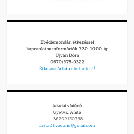
Ebédlemondás, étkezéssel
kapcsolatos információk 7:30-10:00-ig:
Ujvári Dóra
0670/375-9322
Étkezési árlista elérhető itt!
Iskolai védőnő
Gyetvai Anita
+36202150768
anita01.vedono@gmail.com