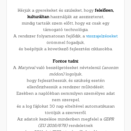
Kérjük a gyerekeket és szüleiket, hogy
felelősen,
kulturáltan
használják az asszisztenst,
mindig tartsák szem előtt, hogy ez csak egy
támogató technológia.
A rendszer folyamatosan fejlődik, a
visszajelzéseket
örömmel fogadjuk,
és beépítjük a következő fejlesztési ciklusokba.
Fontos tudni:
A
Matyival
való beszélgetéseket névtelenül
(anonim
módon)
logoljuk,
hogy fejleszthessük, és szükség esetén
ellenőrizhessük a rendszer működését.
Ezekben a naplókban semmilyen személyes adat
nem szerepel,
és a log fájlokat 30 nap elteltével automatikusan
töröljük a szerverről.
Az adatok kezelése mindenben megfelel a
GDPR
(EU 2016/679)
rendeletnek