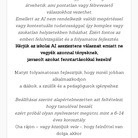
átvehetik, ami pontatlan vagy félrevezető
válaszokhoz vezethet.
Emellett az AI nem rendelkezik valódi megértéssel
vagy kontextuális tudatossággal, így komplex vagy
szokatlan helyzetekben hibázhat. Ezért fontos az
emberi felülvizsgálat és a folyamatos fejlesztés.
Kérjük az iskolai AI asszisztens válaszait emiatt ne
vegyék azonnal tényeknek,
javasolt azokat fenntartásokkal kezelni!
Matyit folyamatosan fejlesztjük, hogy minél jobban
alkalmazkodjon
a diákok, a szülők és a pedagógusok igényeihez.
Beállításai szerint alapértelmezetten azt feltételezi,
hogy tanulóval beszél,
ezért próbál olyan nyelvezetet megütni, mint a 6-14
éves korosztály.
(ha rájön –
vagy közöljük vele
-, hogy felnőttel van
dolga, akkor