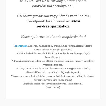
és a
2011. évi CXII. törvény (Infotv.)
hazai
adatvédelmi szabályainak.
Ha bármi probléma vagy kérdés merülne fel,
forduljanak bizalommal az
iskola
rendszergazdájához
.
Köszönjük türelmüket és megértésüket!
(
openrouter
alapokon, különböző AI modellekkel folyamatosan fejleszti
Sárosi Albert
János
(Digiteck Bt.),
a Kiskunhalasi Fazekas Mihály Általános Iskola rendszergazdája)
Szerzői jogok:
A Matyi asszisztens fejlesztési ötletei, működési logikája, kreatív tartalmai,
valamint minden,
a Matyi-chat felületén és háttérrendszerében megjelenő forráskód,
Sárosi Albert János
szellemi tulajdonát képezik.
Tilos ezen anyagokat, ötleteket, programkódokat engedély nélkül lemásolni,
terjeszteni vagy újra felhasználni!
Jogsértés esetén jogi következményekkel kell számolni.
(2025.04.08.)