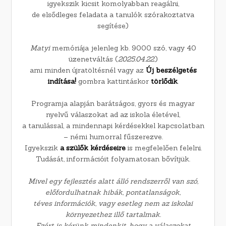
igyekszik kicsit komolyabban reagálni,
de elsődleges feladata a tanulók szórakoztatva
segítése)
Matyi
memóriája jelenleg kb. 9000 szó, vagy 40
üzenetváltás (
2025.04.22.
)
ami minden újratöltésnél vagy az
Új beszélgetés
indítása!
gombra kattintáskor
törlődik
.
Programja alapján barátságos, gyors és magyar
nyelvű válaszokat ad az iskola életével,
a tanulással, a mindennapi kérdésekkel kapcsolatban
– némi humorral fűszerezve.
Igyekszik
a szülők kérdéseire
is megfelelően felelni.
Tudását, információit folyamatosan bővítjük.
Mivel egy fejlesztés alatt álló rendszerről van szó,
előfordulhatnak hibák, pontatlanságok,
téves információk, vagy esetleg nem az iskolai
környezethez illő tartalmak.
Ezért is kérünk mindenkit, hogy a válaszokat