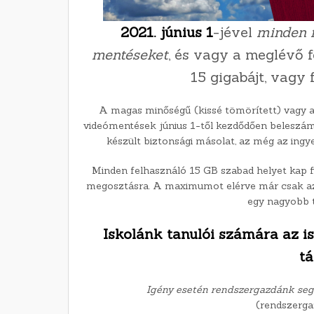
2021. június 1
-jével
minden f
mentéseket
, és vagy a meglévő f
15 gigabájt, vagy f
A magas minőségű (kissé tömörített) vagy a
videómentések június 1-től kezdődően beleszámít
készült biztonsági másolat, az még az ingy
Minden felhasználó 15 GB szabad helyet kap fi
megosztásra. A maximumot elérve már csak az 
egy nagyobb t
Iskolánk tanulói számára az i
tá
Igény esetén rendszergazdánk segít 
(rendszerga