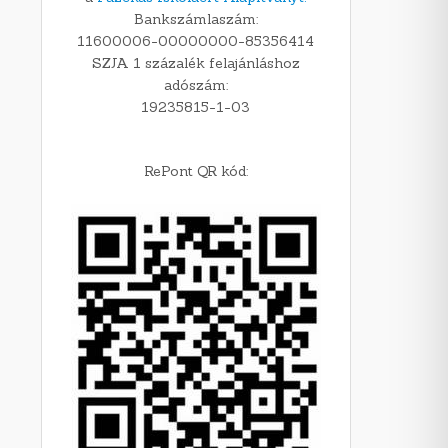
Bankszámlaszám:
11600006-00000000-85356414
SZJA 1 százalék felajánláshoz
adószám:
19235815-1-03
RePont QR kód: