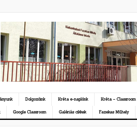
ványunk
Dolgozóink
Kréta e-naplónk
Kréta – Classroom
k
Google Classroom
Galériás cikkek
Fazekas Műhely