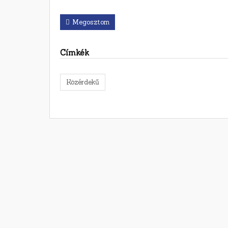
Megosztom
Címkék
Közérdekű