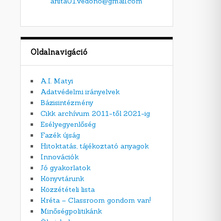
anita01.vedono@gmail.com
Oldalnavigáció
A.I. Matyi
Adatvédelmi irányelvek
Bázisintézmény
Cikk archívum 2011-től 2021-ig
Esélyegyenlőség
Fazék újság
Hitoktatás, tájékoztató anyagok
Innovációk
Jó gyakorlatok
Könyvtárunk
Közzétételi lista
Kréta – Classroom gondom van!
Minőségpolitikánk