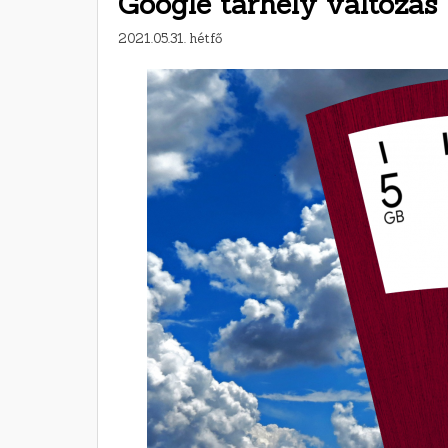
Google tárhely változás
2021.05.31. hétfő