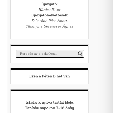
Igazgató:
Kárász Péter
Igazgatóhelyettesek:
Feketéné Pősz Anett,
Tihanyiné Gerencsér Ágnes
Ezen a héten
B
hét van
Iskolánk nyitva tartási ideje:
Tanítási napokon 7-18 óráig