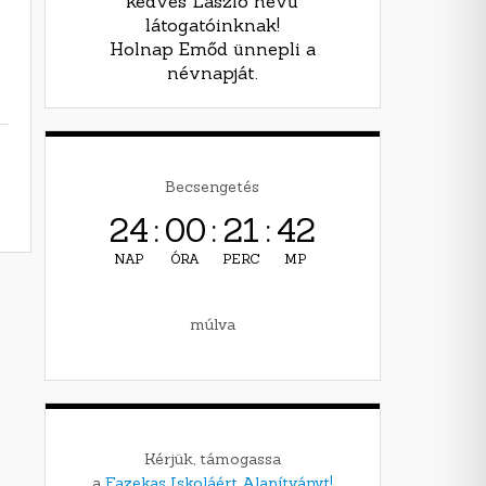
kedves László nevű
látogatóinknak!
Holnap Emőd ünnepli a
névnapját.
Becsengetés
24
:
00
:
21
:
40
NAP
ÓRA
PERC
MP
múlva
Kérjük, támogassa
a
Fazekas Iskoláért Alapítványt!