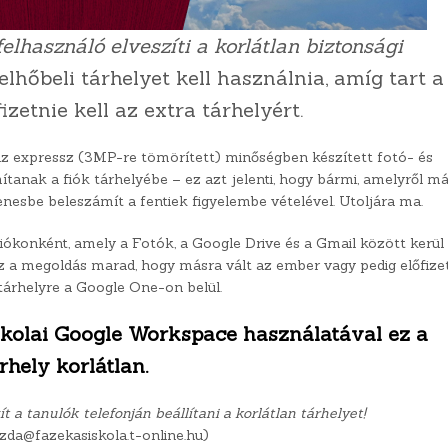
elhasználó elveszíti a korlátlan biztonsági
elhőbeli tárhelyet kell használnia, amíg tart a
izetnie kell az extra tárhelyért.
z expressz (3MP-re tömörített) minőségben készített fotó- és
anak a fiók tárhelyébe – ez azt jelenti, hogy bármi, amelyről má
enesbe beleszámít a fentiek figyelembe vételével. Utoljára ma.
ókonként, amely a Fotók, a Google Drive és a Gmail között kerül
a megoldás marad, hogy másra vált az ember vagy pedig előfize
árhelyre a Google One-on belül.
skolai Google Workspace használatával ez a
rhely korlátlan.
a tanulók telefonján beállítani a korlátlan tárhelyet!
zda@fazekasiskola.t-online.hu)