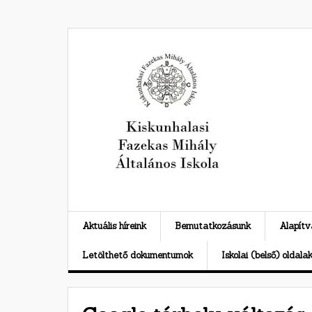
Skip
to
content
Aktuális híreink
Bemutatkozásunk
Alapít
Letölthető dokumentumok
Iskolai (belső) oldala