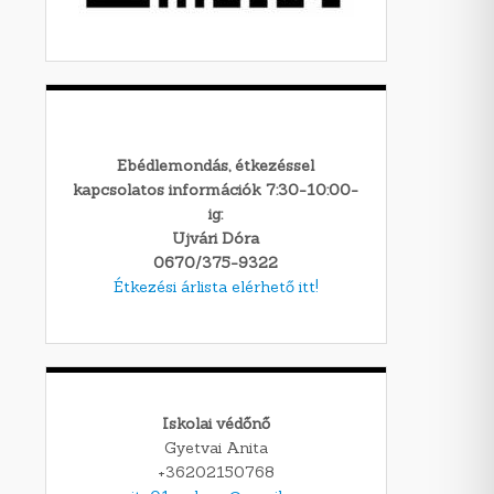
Ebédlemondás, étkezéssel
kapcsolatos információk 7:30-10:00-
ig:
Ujvári Dóra
0670/375-9322
Étkezési árlista elérhető itt!
Iskolai védőnő
Gyetvai Anita
+36202150768