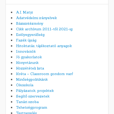
A.I. Matyi
Adatvédelmi irányelvek
Bázisintézmény
Cikk archívum 2011-től 2021-ig
Esélyegyenlőség
Fazék újság
Hitoktatás, tájékoztató anyagok
Innovációk
Jó gyakorlatok
Könyvtárunk
Közzétételi lista
Kréta – Classroom gondom van!
Minőségpolitikánk
Ökoiskola
Pályázatok, projektek
Segítő szervezetek
Tanári szoba
Tehetségprogram
Testnevelés