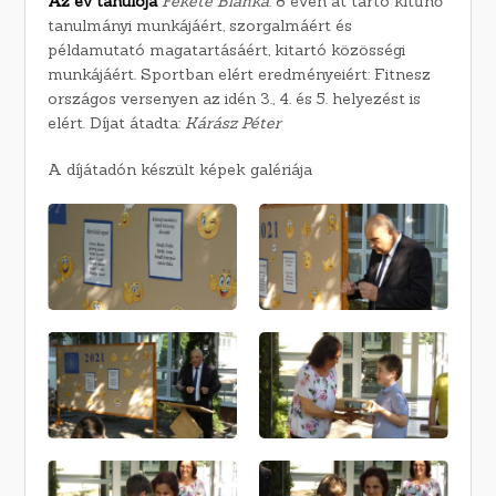
Az év tanulója
Fekete Blanka
. 8 éven át tartó kitűnő
tanulmányi munkájáért, szorgalmáért és
példamutató magatartásáért, kitartó közösségi
munkájáért. Sportban elért eredményeiért: Fitnesz
országos versenyen az idén 3., 4. és 5. helyezést is
elért. Díjat átadta:
Kárász Péter
A díjátadón készült képek galériája