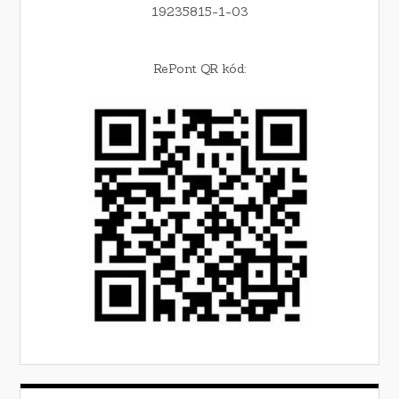
19235815-1-03
RePont QR kód: