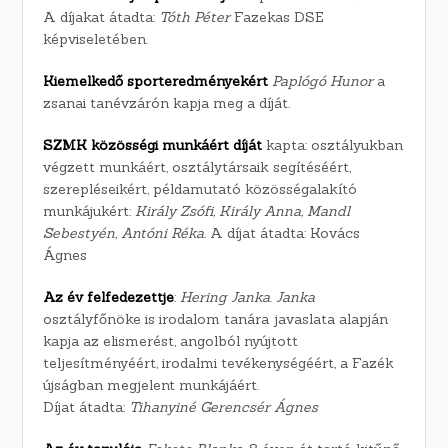
A díjakat átadta:
Tóth Péter
Fazekas DSE
képviseletében.
Kiemelkedő sporteredményekért
Paplógó Hunor
a
zsanai tanévzárón kapja meg a díját.
SZMK közösségi munkáért díját
kapta: osztályukban
végzett munkáért, osztálytársaik segítéséért,
szerepléseikért, példamutató közösségalakító
munkájukért:
Király Zsófi, Király Anna, Mandl
Sebestyén, Antóni Réka.
A díjat átadta: Kovács
Ágnes
Az év felfedezettje
:
Hering Janka
.
Janka
osztályfőnöke is irodalom tanára javaslata alapján
kapja az elismerést, angolból nyújtott
teljesítményéért, irodalmi tevékenységéért, a Fazék
újságban megjelent munkájáért.
Díjat átadta:
Tihanyiné Gerencsér Ágnes