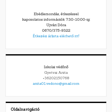
Ebédlemondás, étkezéssel
kapcsolatos információk 7:30-10:00-ig:
Ujvári Dóra
0670/375-9322
Étkezési árlista elérhető itt!
Iskolai védőnő
Gyetvai Anita
+36202150768
anita01.vedono@gmail.com
Oldalnavigáció