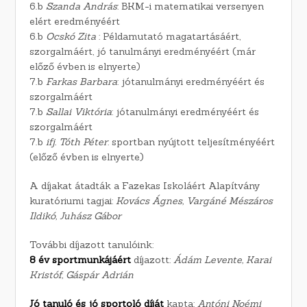
6.b
Szanda András
: BKM-i matematikai versenyen
elért eredményéért
6.b
Ocskó Zita
: Példamutató magatartásáért,
szorgalmáért, jó tanulmányi eredményéért (már
előző évben is elnyerte)
7.b
Farkas Barbara
: jótanulmányi eredményéért és
szorgalmáért
7.b
Sallai Viktória
: jótanulmányi eredményéért és
szorgalmáért
7.b
ifj. Tóth Péter
: sportban nyújtott teljesítményéért
(előző évben is elnyerte)
A díjakat átadták a Fazekas Iskoláért Alapítvány
kuratóriumi tagjai:
Kovács Ágnes, Vargáné Mészáros
Ildikó, Juhász Gábor
További díjazott tanulóink:
8 év sportmunkájáért
díjazott:
Ádám Levente, Karai
Kristóf, Gáspár Adrián
Jó tanuló és jó sportoló díját
kapta:
Antóni Noémi