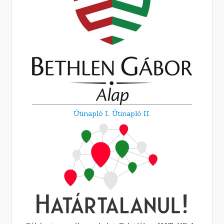
Útinapló I.,
Útinapló II.