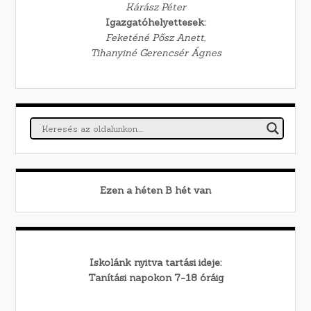
Kárász Péter
Igazgatóhelyettesek:
Feketéné Pősz Anett,
Tihanyiné Gerencsér Ágnes
Ezen a héten
B
hét van
Iskolánk nyitva tartási ideje:
Tanítási napokon 7-18 óráig