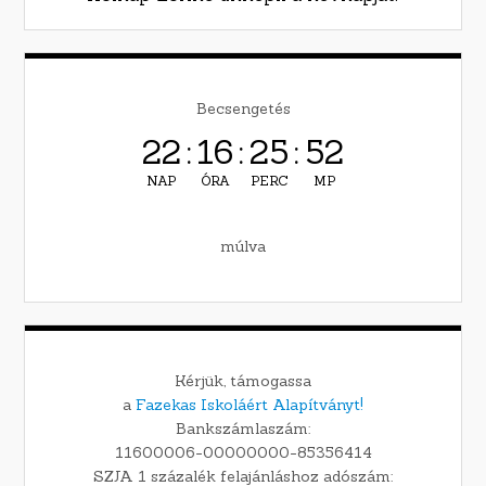
Becsengetés
22
:
16
:
25
:
51
NAP
ÓRA
PERC
MP
múlva
Kérjük, támogassa
a
Fazekas Iskoláért Alapítványt!
Bankszámlaszám:
11600006-00000000-85356414
SZJA 1 százalék felajánláshoz adószám: