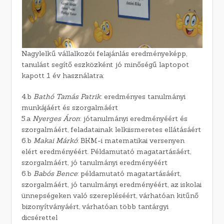
Nagylelkű vállalkozói felajánlás eredményeképp,
tanulást segítő eszközként jó minőségű laptopot
kapott 1 év használatra:
4.b
Bathó Tamás Patrik
: eredményes tanulmányi
munkájáért és szorgalmáért
5.a
Nyerges Áron
: jótanulmányi eredményéért és
szorgalmáért, feladatainak lelkiismeretes ellátásáért
6.b
Makai Márkó
: BKM-i matematikai versenyen
elért eredményéért. Példamutató magatartásáért,
szorgalmáért, jó tanulmányi eredményéért
6.b
Babós Bence
: példamutató magatartásáért,
szorgalmáért, jó tanulmányi eredményéért, az iskolai
ünnepségeken való szerepléséért, várhatóan kitűnő
bizonyítványáért, várhatóan több tantárgyi
dicsérettel