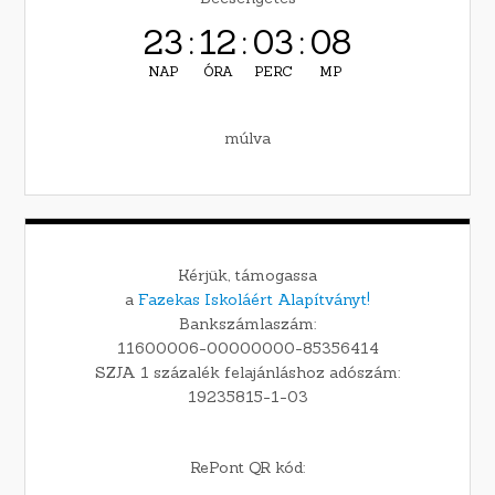
23
:
12
:
03
:
07
NAP
ÓRA
PERC
MP
múlva
Kérjük, támogassa
a
Fazekas Iskoláért Alapítványt!
Bankszámlaszám:
11600006-00000000-85356414
SZJA 1 százalék felajánláshoz adószám:
19235815-1-03
RePont QR kód: