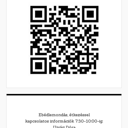
Ebédlemondás, étkezéssel
kapcsolatos információk 7:30-10:00-ig:
Ujvári Dóra