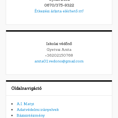
0670/375-9322
Étkezési árlista elérhető itt!
Iskolai védőnő
Gyetvai Anita
+36202150768
anita01.vedono@gmail.com
Oldalnavigáció
A.I. Matyi
Adatvédelmi irányelvek
Bázisintézmény