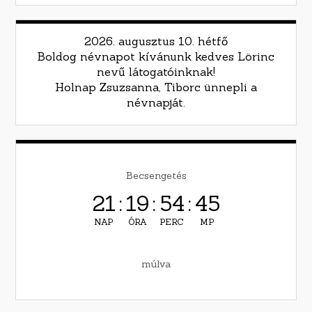
2026. augusztus 10. hétfő
Boldog névnapot kívánunk kedves Lörinc
nevű látogatóinknak!
Holnap Zsuzsanna, Tiborc ünnepli a
névnapját.
Becsengetés
21
:
19
:
54
:
44
NAP
ÓRA
PERC
MP
múlva