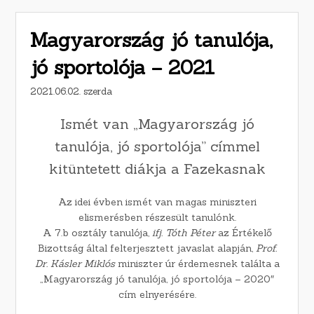
Magyarország jó tanulója,
jó sportolója – 2021
2021.06.02. szerda
Ismét van „Magyarország jó
tanulója, jó sportolója” címmel
kitüntetett diákja a Fazekasnak
Az idei évben ismét van magas miniszteri
elismerésben részesült tanulónk.
A 7.b osztály tanulója,
ifj. Tóth Péter
az Értékelő
Bizottság által felterjesztett javaslat alapján,
Prof.
Dr. Kásler Miklós
miniszter úr érdemesnek találta a
„Magyarország jó tanulója, jó sportolója – 2020″
cím elnyerésére.