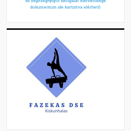
és segítségnyújtó szolgálat elérhetősége
dokumentum ide kattintva elérhető.