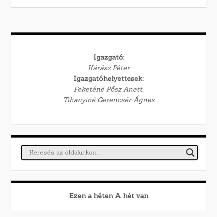
Igazgató:
Kárász Péter
Igazgatóhelyettesek:
Feketéné Pősz Anett,
Tihanyiné Gerencsér Ágnes
Ezen a héten
A
hét van