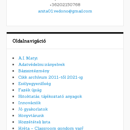
+36202150768
anita01.vedono@gmail.com
Oldalnavigáció
A.I. Matyi
Adatvédelmi irányelvek
Bázisintézmény
Cikk archívum 2011-től 2021-ig
Esélyegyenlőség
Fazék újság
Hitoktatás, tájékoztató anyagok
Innovációk
Jó gyakorlatok
Könyvtárunk
Közzétételi lista
Kréta – Classroom gondom van!