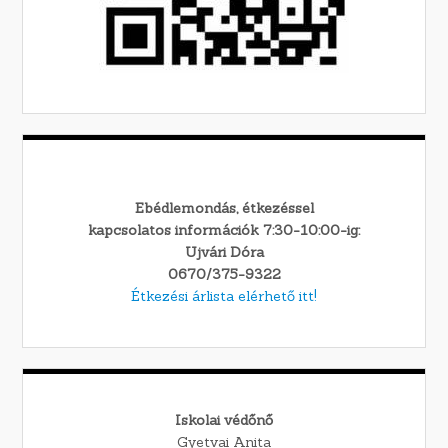
Ebédlemondás, étkezéssel
kapcsolatos információk 7:30-10:00-ig:
Ujvári Dóra
0670/375-9322
Étkezési árlista elérhető itt!
Iskolai védőnő
Gyetvai Anita