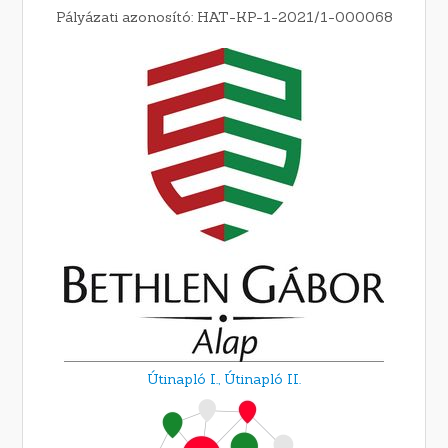
Pályázati azonosító: HAT-KP-1-2021/1-000068
Útinapló I.,
Útinapló II.