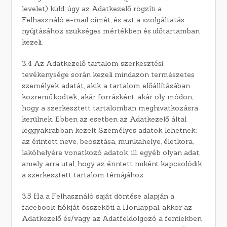
levelet) küld, úgy az Adatkezelő rögzíti a
Felhasználó e-mail címét, és azt a szolgáltatás
nyújtásához szükséges mértékben és időtartamban
kezeli.
3.4 Az Adatkezelő tartalom szerkesztési
tevékenysége során kezeli mindazon természetes
személyek adatát, akik a tartalom előállításában
közreműködtek, akár forrásként, akár oly módon,
hogy a szerkesztett tartalomban meghivatkozásra
kerülnek. Ebben az esetben az Adatkezelő által
leggyakrabban kezelt Személyes adatok lehetnek:
az érintett neve, beosztása, munkahelye, életkora,
lakóhelyére vonatkozó adatok, ill. egyéb olyan adat,
amely arra utal, hogy az érintett miként kapcsolódik
a szerkesztett tartalom témájához.
3.5 Ha a Felhasználó saját döntése alapján a
facebook fiókját összeköti a Honlappal, akkor az
Adatkezelő és/vagy az Adatfeldolgozó a fentiekben