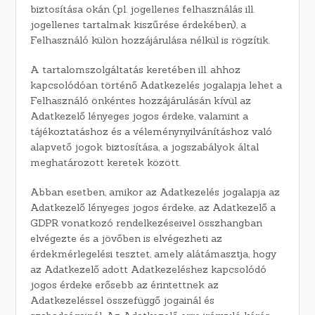
biztosítása okán (pl. jogellenes felhasználás ill.
jogellenes tartalmak kiszűrése érdekében), a
Felhasználó külön hozzájárulása nélkül is rögzítik.
A tartalomszolgáltatás keretében ill. ahhoz
kapcsolódóan történő Adatkezelés jogalapja lehet a
Felhasználó önkéntes hozzájárulásán kívül az
Adatkezelő lényeges jogos érdeke, valamint a
tájékoztatáshoz és a véleménynyilvánításhoz való
alapvető jogok biztosítása, a jogszabályok által
meghatározott keretek között.
Abban esetben, amikor az Adatkezelés jogalapja az
Adatkezelő lényeges jogos érdeke, az Adatkezelő a
GDPR vonatkozó rendelkezéseivel összhangban
elvégezte és a jövőben is elvégezheti az
érdekmérlegelési tesztet, amely alátámasztja, hogy
az Adatkezelő adott Adatkezeléshez kapcsolódó
jogos érdeke erősebb az érintettnek az
Adatkezeléssel összefüggő jogainál és