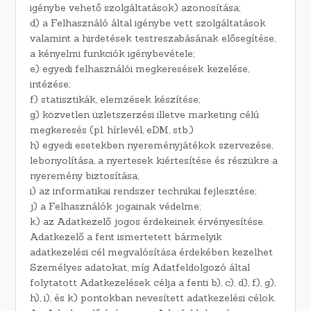
igénybe vehető szolgáltatások) azonosítása;
d) a Felhasználó által igénybe vett szolgáltatások
valamint a hirdetések testreszabásának elősegítése,
a kényelmi funkciók igénybevétele;
e) egyedi felhasználói megkeresések kezelése,
intézése;
f) statisztikák, elemzések készítése;
g) közvetlen üzletszerzési illetve marketing célú
megkeresés (pl. hírlevél, eDM, stb.)
h) egyedi esetekben nyereményjátékok szervezése,
lebonyolítása, a nyertesek kiértesítése és részükre a
nyeremény biztosítása;
i) az informatikai rendszer technikai fejlesztése;
j) a Felhasználók jogainak védelme;
k) az Adatkezelő jogos érdekeinek érvényesítése.
Adatkezelő a fent ismertetett bármelyik
adatkezelési cél megvalósítása érdekében kezelhet
Személyes adatokat, míg Adatfeldolgozó által
folytatott Adatkezelések célja a fenti b), c), d), f), g),
h), i), és k) pontokban nevesített adatkezelési célok.