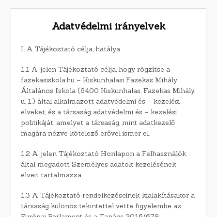
Adatvédelmi irányelvek
I. A Tájékoztató célja, hatálya
1.1 A jelen Tájékoztató célja, hogy rögzítse a
fazekasiskola.hu – Kiskunhalasi Fazekas Mihály
Általános Iskola (6400 Kiskunhalas, Fazekas Mihály
u. 1.) által alkalmazott adatvédelmi és – kezelési
elveket, és a társaság adatvédelmi és – kezelési
politikáját, amelyet a társaság, mint adatkezelő
magára nézve kötelező erővel ismer el.
1.2 A jelen Tájékoztató Honlapon a Felhasználók
által megadott Személyes adatok kezelésének
elveit tartalmazza.
1.3 A Tájékoztató rendelkezéseinek kialakításakor a
társaság különös tekintettel vette figyelembe az
Európai Parlament és a Tanács 2016/679