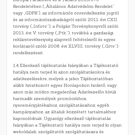
Rendeletében („Általános Adatvédelmi Rendelet”
vagy „GDPR”), az információs önrendelkezési jogról
és az információszabadságról szóló 2011. évi CXII.
törvény („Infotv.”), a Polgári Törvénykönyvről szóló
2013. évi V. törvény („Ptk.”), továbbá a gazdasági
reklámtevékenység alapvető feltételeiről és egyes
korlátairól szóló 2008. évi XLVIII. törvény („Grtv.”)
rendelkezéseit.
1.4 Ellenkező tájékoztatás hiányában a Tájékoztató
hatálya nem terjed ki azon szolgáltatásokra és
adatkezelésekre, melyek a jelen Tájékoztatóban
alább hivatkozott egyes Honlapokon hirdető, vagy
azon más módon megjelenőaz Adatkezelőn kívüli
harmadik személyek promócióihoz,
nyereményjátékaihoz, szolgáltatásaihoz, egyéb
kampányaihoz, az általuk közzétett tartalmakhoz
kapcsolódnak. Ugyanígy ellenkező tájékoztatás
hiányában a Tájékoztató hatálya nem terjed ki olyan
weboldalak, szolgáltatók szolgáltatásaira és