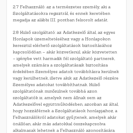
2.7 Felhasználó: az a természetes személy, aki a
Szolgáltatásokra regisztrál, és ennek keretében
megadja az alábbi III. pontban felsorolt adatát.
2.8 Külső szolgáltató: az Adatkezelő által, az egyes
Honlapok üzemeltetéséhez vagy a Honlapokon
keresztül elérhető szolgáltatások biztosításához
kapcsolódóan – akár közvetlenül, akár közvetetten
– igénybe vett harmadik fél szolgáltató partnerek,
amelyek számára a szolgáltatásaik biztosítása
érdekében Személyes adatok továbbításra kerülnek
vagy kerülhetnek, illetve akik az Adatkezelő részére
Személyes adatokat továbbíthatnak. Külső
szolgáltatónak minősülnek továbbá azon
szolgáltatók is, amelyek nem állnak sem az
Adatkezelővel együttműködésben, azonban az által,
hogy hozzáférnek a Szolgáltatások honlapjaihoz, a
Felhasználókról adatokat gyűjtenek, amelyek akár
önállóan, akár más adatokkal összekapcsolva
alkalmasak lehetnek a Felhasználó azonosítására.