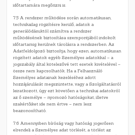
időtartamára megőrizni is.
7.5 A rendszer működése során automatikusan,
technikailag rögzítésre kerülő, adatok a
generálódásuktól számítva a rendszer
működésének biztosítása szempontjából indokolt
időtartamig kerülnek tárolásra a rendszerben. Az
Adatfeldolgozó biztosítja, hogy ezen, automatikusan
rögzített adatok egyéb Személyes adatokkal – a
jogszabály által kötelezővé tett esetek kivételével –
össze nem kapcsolhatók. Ha a Felhasználó
Személyes adatainak kezeléséhez adott
hozzájárulását megszüntette, vagy a Szolgáltatásról
leiratkozott, úgy ezt követően a technikai adatokról
az ő személye – nyomozó hatóságokat, illetve
szakértőiket ide nem értve – nem lesz
beazonosítható.
7.6 Amennyiben bíróság vagy hatóság jogerősen
elrendeli a Személyes adat törlését, a törlést az