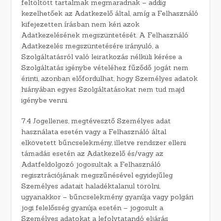
feltöltött tartalmak megmaradnak – addig
kezelhetőek az Adatkezelő által, amíg a Felhasználó
kifejezetten írásban nem kéri azok
Adatkezelésének megszüntetését. A Felhasználó
Adatkezelés megszüntetésére irányuló, a
Szolgáltatásról való leiratkozás nélküli kérése a
Szolgáltatás igénybe vételéhez fűződő jogát nem
érinti, azonban előfordulhat, hogy Személyes adatok
hiányában egyes Szolgáltatásokat nem tud majd
igénybe venni.
7.4 Jogellenes, megtévesztő Személyes adat
használata esetén vagy a Felhasználó által
elkövetett bűncselekmény, illetve rendszer elleni
támadás esetén az Adatkezelő és/vagy az
Adatfeldolgozó jogosultak a Felhasználó
regisztrációjának megszűnésével egyidejűleg
Személyes adatait haladéktalanul törölni,
ugyanakkor – bűncselekmény gyanúja vagy polgári
jogi felelősség gyanúja esetén – jogosult a
Személyes adatokat a lefolytatandó eljárás