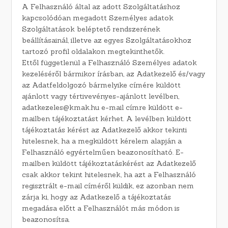
A Felhasználó által az adott Szolgáltatáshoz
kapcsolódóan megadott Személyes adatok
Szolgáltatások beléptető rendszerének
beállításainál, illetve az egyes Szolgáltatásokhoz
tartozó profil oldalakon megtekinthetők.
Ettől függetlenül a Felhasználó Személyes adatok
kezeléséről bármikor írásban, az Adatkezelő és/vagy
az Adatfeldolgozó bármelyike címére küldött
ajánlott vagy tértivevényes-ajánlott levélben,
adatkezeles@kmak.hu e-mail címre küldött e-
mailben tájékoztatást kérhet. A levélben küldött
tájékoztatás kérést az Adatkezelő akkor tekinti
hitelesnek, ha a megküldött kérelem alapján a
Felhasználó egyértelműen beazonosítható. E-
mailben küldött tájékoztatáskérést az Adatkezelő
csak akkor tekint hitelesnek, ha azt a Felhasználó
regisztrált e-mail címéről küldik, ez azonban nem
zárja ki, hogy az Adatkezelő a tájékoztatás
megadása előtt a Felhasználót más módon is
beazonosítsa.