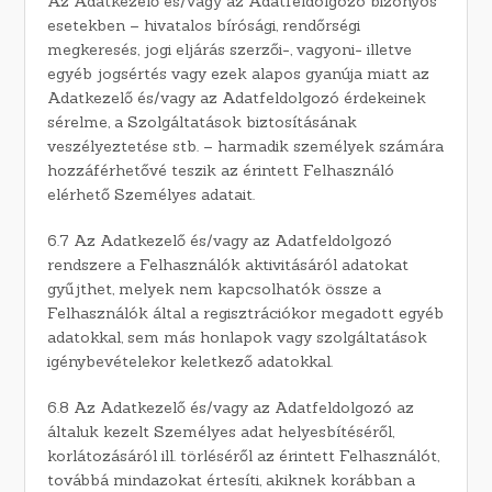
Az Adatkezelő és/vagy az Adatfeldolgozó bizonyos
esetekben – hivatalos bírósági, rendőrségi
megkeresés, jogi eljárás szerzői-, vagyoni- illetve
egyéb jogsértés vagy ezek alapos gyanúja miatt az
Adatkezelő és/vagy az Adatfeldolgozó érdekeinek
sérelme, a Szolgáltatások biztosításának
veszélyeztetése stb. – harmadik személyek számára
hozzáférhetővé teszik az érintett Felhasználó
elérhető Személyes adatait.
6.7 Az Adatkezelő és/vagy az Adatfeldolgozó
rendszere a Felhasználók aktivitásáról adatokat
gyűjthet, melyek nem kapcsolhatók össze a
Felhasználók által a regisztrációkor megadott egyéb
adatokkal, sem más honlapok vagy szolgáltatások
igénybevételekor keletkező adatokkal.
6.8 Az Adatkezelő és/vagy az Adatfeldolgozó az
általuk kezelt Személyes adat helyesbítéséről,
korlátozásáról ill. törléséről az érintett Felhasználót,
továbbá mindazokat értesíti, akiknek korábban a