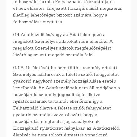
felhasználni, erről a Felhasználót tájékoztatja, és
ehhez előzetes, kifejezett hozzájárulását megszerzi,
illetőleg lehetőséget biztosít számára, hogy a
felhasználást megtiltsa.
6.4 Adatkezelő és/vagy az Adatfeldolgozó a
megadott Személyes adatokat nem ellenőrzi. A
megadott Személyes adatok megfelelőségéért
kizárólag az azt megadó személy felel.
6.5 A 16. életévét be nem töltött személy érintett
Személyes adatai csak a felette szülői felügyeletet
gyakorló nagykorú személy hozzájárulása esetén
kezelhetők. Az Adatkezelőnek nem áll módjában a
hozzájáruló személy jogosultságát, illetve
nyilatkozatának tartalmát ellenőrizni, így a
Felhasználó, illetve a felette szülői felügyeletet
gyakorló személy szavatol azért, hogy a
hozzájárulás megfelel a jogszabályoknak.
Hozzájáruló nyilatkozat hiányában az Adatkezelő6.
életévét be nem töltött érintettre vonatkozó