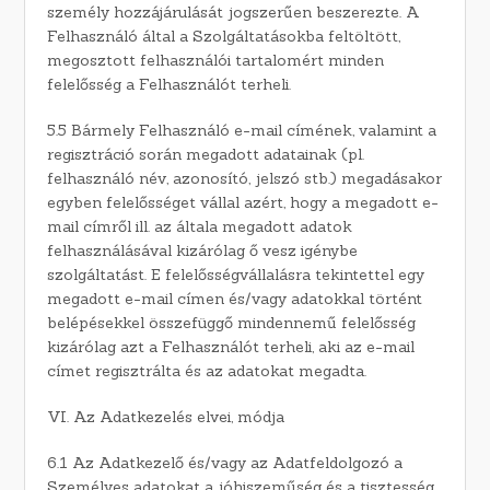
személy hozzájárulását jogszerűen beszerezte. A
Felhasználó által a Szolgáltatásokba feltöltött,
megosztott felhasználói tartalomért minden
felelősség a Felhasználót terheli.
5.5 Bármely Felhasználó e-mail címének, valamint a
regisztráció során megadott adatainak (pl.
felhasználó név, azonosító, jelszó stb.) megadásakor
egyben felelősséget vállal azért, hogy a megadott e-
mail címről ill. az általa megadott adatok
felhasználásával kizárólag ő vesz igénybe
szolgáltatást. E felelősségvállalásra tekintettel egy
megadott e-mail címen és/vagy adatokkal történt
belépésekkel összefüggő mindennemű felelősség
kizárólag azt a Felhasználót terheli, aki az e-mail
címet regisztrálta és az adatokat megadta.
VI. Az Adatkezelés elvei, módja
6.1 Az Adatkezelő és/vagy az Adatfeldolgozó a
Személyes adatokat a jóhiszeműség és a tisztesség