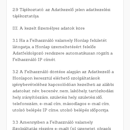
2.9 Tájékoztató: az Adatkezelő jelen adatkezelési
tájékoztatója.
III. A kezelt Személyes adatok köre
3.1 Ha a Felhasználó valamely Honlap felületét
látogatja, a Honlap üzemeltetésért felelős
Adatfeldolgozó rendszere automatikusan rögzíti a
Felhasználó IP címét.
3.2 A Felhasználó döntése alapján az Adatkezelő a
Honlapon keresztül elérhető szolgáltatások
igénybevételéhez kapcsolódóan kezelheti az alábbi
adatokat: név, becenév, nem, lakóhely, tartózkodási
hely, irányítószám, születési hely, születési idő,
telefonszám, e-mail cím, másodlagos e-mail cím,
utolsó belépés IP címe, utolsó belépés időpontja.
3.3 Amennyiben a Felhasználó valamely
Szolgáltatás részére e-mailt (pl. üzenetet, olvasói