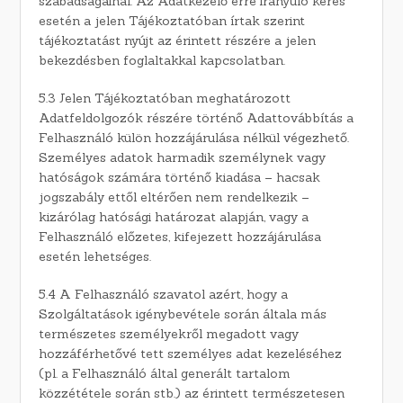
szabadságainál. Az Adatkezelő erre irányuló kérés
esetén a jelen Tájékoztatóban írtak szerint
tájékoztatást nyújt az érintett részére a jelen
bekezdésben foglaltakkal kapcsolatban.
5.3 Jelen Tájékoztatóban meghatározott
Adatfeldolgozók részére történő Adattovábbítás a
Felhasználó külön hozzájárulása nélkül végezhető.
Személyes adatok harmadik személynek vagy
hatóságok számára történő kiadása – hacsak
jogszabály ettől eltérően nem rendelkezik –
kizárólag hatósági határozat alapján, vagy a
Felhasználó előzetes, kifejezett hozzájárulása
esetén lehetséges.
5.4 A Felhasználó szavatol azért, hogy a
Szolgáltatások igénybevétele során általa más
természetes személyekről megadott vagy
hozzáférhetővé tett személyes adat kezeléséhez
(pl. a Felhasználó által generált tartalom
közzététele során stb.) az érintett természetesen