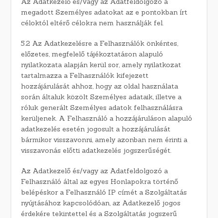
Az Adatkezelő és/vagy az Adatfeldolgozó a
megadott Személyes adatokat az e pontokban írt
céloktól eltérő célokra nem használják fel.
5.2 Az Adatkezelésre a Felhasználók önkéntes,
előzetes, megfelelő tájékoztatáson alapuló
nyilatkozata alapján kerül sor, amely nyilatkozat
tartalmazza a Felhasználók kifejezett
hozzájárulását ahhoz, hogy az oldal használata
során általuk közölt Személyes adataik, illetve a
róluk generált Személyes adatok felhasználásra
kerüljenek. A Felhasználó a hozzájáruláson alapuló
adatkezelés esetén jogosult a hozzájárulását
bármikor visszavonni, amely azonban nem érinti a
visszavonás előtti adatkezelés jogszerűségét.
Az Adatkezelő és/vagy az Adatfeldolgozó a
Felhasználó által az egyes Honlapokra történő
belépéskor a Felhasználó IP címét a Szolgáltatás
nyújtásához kapcsolódóan, az Adatkezelő jogos
érdekére tekintettel és a Szolgáltatás jogszerű