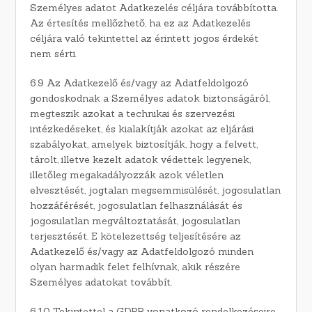
Személyes adatot Adatkezelés céljára továbbította.
Az értesítés mellőzhető, ha ez az Adatkezelés
céljára való tekintettel az érintett jogos érdekét
nem sérti.
6.9 Az Adatkezelő és/vagy az Adatfeldolgozó
gondoskodnak a Személyes adatok biztonságáról,
megteszik azokat a technikai és szervezési
intézkedéseket, és kialakítják azokat az eljárási
szabályokat, amelyek biztosítják, hogy a felvett,
tárolt, illetve kezelt adatok védettek legyenek,
illetőleg megakadályozzák azok véletlen
elvesztését, jogtalan megsemmisülését, jogosulatlan
hozzáférését, jogosulatlan felhasználását és
jogosulatlan megváltoztatását, jogosulatlan
terjesztését. E kötelezettség teljesítésére az
Adatkezelő és/vagy az Adatfeldolgozó minden
olyan harmadik felet felhívnak, akik részére
Személyes adatokat továbbít.
6.10 Tekintettel a GDPR vonatkozó rendelkezéseire