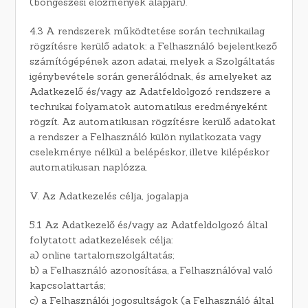
(böngészési előzmények alapján).
4.3 A rendszerek működtetése során technikailag
rögzítésre kerülő adatok: a Felhasználó bejelentkező
számítógépének azon adatai, melyek a Szolgáltatás
igénybevétele során generálódnak, és amelyeket az
Adatkezelő és/vagy az Adatfeldolgozó rendszere a
technikai folyamatok automatikus eredményeként
rögzít. Az automatikusan rögzítésre kerülő adatokat
a rendszer a Felhasználó külön nyilatkozata vagy
cselekménye nélkül a belépéskor, illetve kilépéskor
automatikusan naplózza.
V. Az Adatkezelés célja, jogalapja
5.1 Az Adatkezelő és/vagy az Adatfeldolgozó által
folytatott adatkezelések célja:
a) online tartalomszolgáltatás;
b) a Felhasználó azonosítása, a Felhasználóval való
kapcsolattartás;
c) a Felhasználói jogosultságok (a Felhasználó által