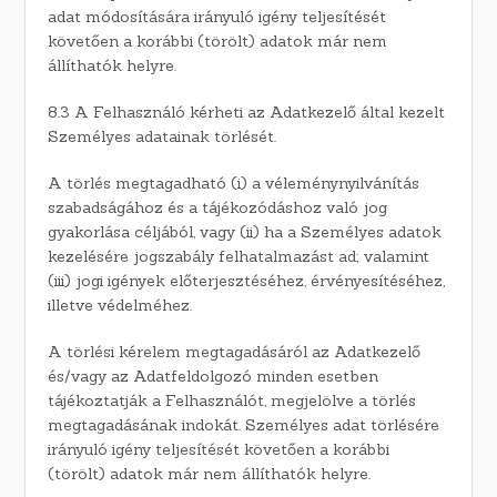
adat módosítására irányuló igény teljesítését
követően a korábbi (törölt) adatok már nem
állíthatók helyre.
8.3 A Felhasználó kérheti az Adatkezelő által kezelt
Személyes adatainak törlését.
A törlés megtagadható (i) a véleménynyilvánítás
szabadságához és a tájékozódáshoz való jog
gyakorlása céljából, vagy (ii) ha a Személyes adatok
kezelésére jogszabály felhatalmazást ad; valamint
(iii) jogi igények előterjesztéséhez, érvényesítéséhez,
illetve védelméhez.
A törlési kérelem megtagadásáról az Adatkezelő
és/vagy az Adatfeldolgozó minden esetben
tájékoztatják a Felhasználót, megjelölve a törlés
megtagadásának indokát. Személyes adat törlésére
irányuló igény teljesítését követően a korábbi
(törölt) adatok már nem állíthatók helyre.