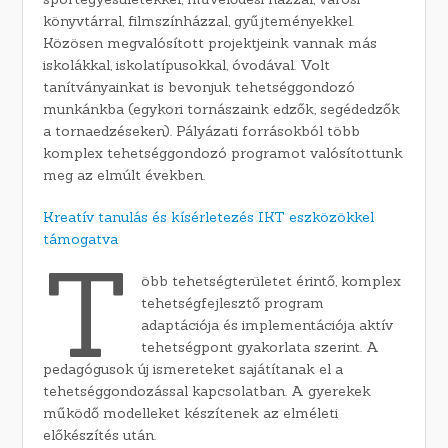
könyvtárral, filmszínházzal, gyűjteményekkel.
Közösen megvalósított projektjeink vannak más
iskolákkal, iskolatípusokkal, óvodával. Volt
tanítványainkat is bevonjuk tehetséggondozó
munkánkba (egykori tornászaink edzők, segédedzők
a tornaedzéseken). Pályázati forrásokból több
komplex tehetséggondozó programot valósítottunk
meg az elmúlt években.
Kreatív tanulás és kísérletezés IKT eszközökkel
támogatva
T
öbb tehetségterületet érintő, komplex
tehetségfejlesztő program
adaptációja és implementációja aktív
tehetségpont gyakorlata szerint. A
pedagógusok új ismereteket sajátítanak el a
tehetséggondozással kapcsolatban. A gyerekek
működő modelleket készítenek az elméleti
előkészítés után.