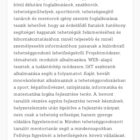
kívül délutáni foglalkozások, szakkörök,
tehetségműhelyek, sportkörök, tehetségsegítő
tanárok és mentorok igény szerinti foglalkozásai
teszik lehetővé, hogy az érdeklődő fiatalok hatékony
segítséget kapjanak tehetségük felismeréséhez és
kibontakoztatásához, minél teljesebb és minél
személyesebb információhoz jussanak a különböző
tehetséggondozó lehetőségekről. Projektmódszer,
témahetek, modulok alkalmazása, WEB-alapú
tesztek, a tudástérkép módszere, IKT eszközök
alkalmazása segíti a folyamatot. Saját, bevált
innovációinkat alkalmazzuk a tehetséggondozásban
a sport, képzőművészet, színjátszás, informatika és
matematikai logika fejlesztése terén. A bevont
tanulók részére egyéni fejlesztési tervek készülnek,
helyzetelemzés után kijelölve a fejlesztés irányait,
nem csak a tehetség erősségei, hanem gyenge
oldalára figyelemmel is. Minden tehetséggondozott
tanulót mentortanár segít a mindennapokban.
Felhívja figyelmét a lehetőségekre, követi vállalásait,