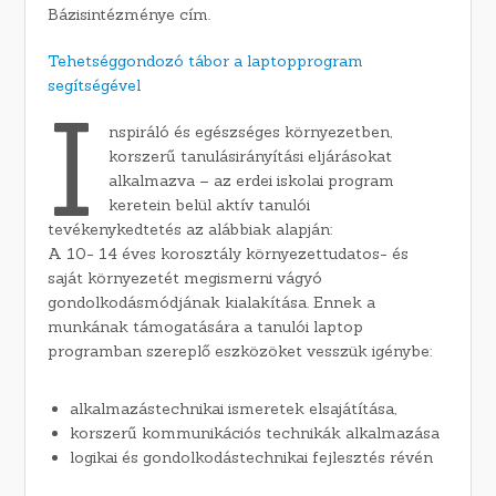
Bázisintézménye cím.
Tehetséggondozó tábor a laptopprogram
segítségével
I
nspiráló és egészséges környezetben,
korszerű tanulásirányítási eljárásokat
alkalmazva – az erdei iskolai program
keretein belül aktív tanulói
tevékenykedtetés az alábbiak alapján:
A 10- 14 éves korosztály környezettudatos- és
saját környezetét megismerni vágyó
gondolkodásmódjának kialakítása. Ennek a
munkának támogatására a tanulói laptop
programban szereplő eszközöket vesszük igénybe:
alkalmazástechnikai ismeretek elsajátítása,
korszerű kommunikációs technikák alkalmazása
logikai és gondolkodástechnikai fejlesztés révén