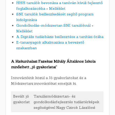
HHH tanulók bevonása a tanórán kívüli fejlesztő
foglalkozásokba
+
Melléklet
SNI tanulók beilleszkedését segítő program
kidolgozása
Gondolkodás-módszertan SNI tanulóknál
+
Melléklet
A Digitális tudásbázis beillesztése a tanítási órába
E-tananyagok alkalmazása a bevezető
szakaszban
A Kiskunhalasi Fazekas Mihály Általános Iskola
minősített „jó gyakorlatai”
Innovációink közül a Jó gyakorlatokat és a
Módszertani innovációkat emeljük ki.
Bevált jó
Tanulásmódszertan- és
gyakorlat
gondolkodásfejlesztés tudástérképek
segítségével Nagy Czirok Lászlóné