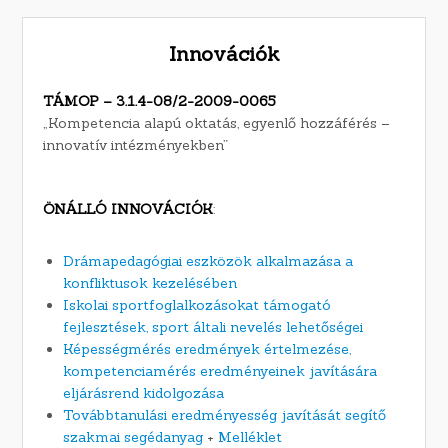
Innovációk
TÁMOP – 3.1.4-08/2-2009-0065
„Kompetencia alapú oktatás, egyenlő hozzáférés –
innovatív intézményekben”
ÖNÁLLÓ INNOVÁCIÓK
:
Drámapedagógiai eszközök alkalmazása a
konfliktusok kezelésében
Iskolai sportfoglalkozásokat támogató
fejlesztések, sport általi nevelés lehetőségei
Képességmérés eredmények értelmezése,
kompetenciamérés eredményeinek javítására
eljárásrend kidolgozása
Továbbtanulási eredményesség javítását segítő
szakmai segédanyag
+
Melléklet