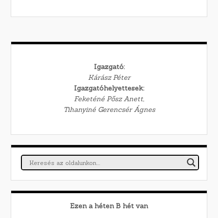
Igazgató:
Kárász Péter
Igazgatóhelyettesek:
Feketéné Pősz Anett,
Tihanyiné Gerencsér Ágnes
Ezen a héten
B
hét van