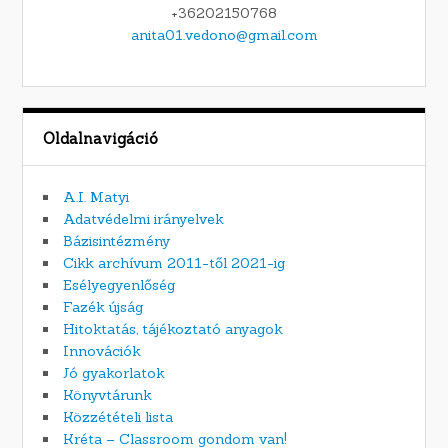
+36202150768
anita01.vedono@gmail.com
Oldalnavigáció
A.I. Matyi
Adatvédelmi irányelvek
Bázisintézmény
Cikk archívum 2011-től 2021-ig
Esélyegyenlőség
Fazék újság
Hitoktatás, tájékoztató anyagok
Innovációk
Jó gyakorlatok
Könyvtárunk
Közzétételi lista
Kréta – Classroom gondom van!