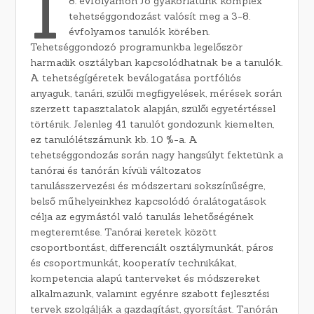
I
8. évfolyamon Jó gyakorlatunk komplex
tehetséggondozást valósít meg a 3-8.
évfolyamos tanulók körében.
Tehetséggondozó programunkba legelőször
harmadik osztályban kapcsolódhatnak be a tanulók.
A tehetségígéretek beválogatása portfóliós
anyaguk, tanári, szülői megfigyelések, mérések során
szerzett tapasztalatok alapján, szülői egyetértéssel
történik. Jelenleg 41 tanulót gondozunk kiemelten,
ez tanulólétszámunk kb. 10 %-a. A
tehetséggondozás során nagy hangsúlyt fektetünk a
tanórai és tanórán kívüli változatos
tanulásszervezési és módszertani sokszínűségre,
belső műhelyeinkhez kapcsolódó óralátogatások
célja az egymástól való tanulás lehetőségének
megteremtése. Tanórai keretek között
csoportbontást, differenciált osztálymunkát, páros
és csoportmunkát, kooperatív technikákat,
kompetencia alapú tanterveket és módszereket
alkalmazunk, valamint egyénre szabott fejlesztési
tervek szolgálják a gazdagítást, gyorsítást. Tanórán