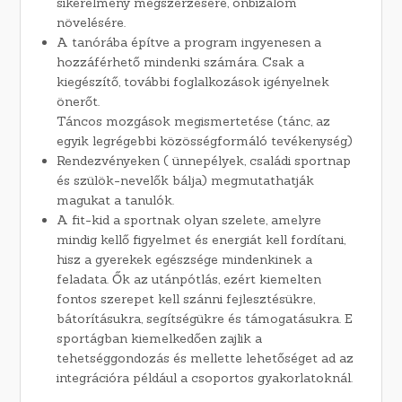
sikerélmény megszerzésére, önbizalom
növelésére.
A tanórába építve a program ingyenesen a
hozzáférhető mindenki számára. Csak a
kiegészítő, további foglalkozások igényelnek
önerőt.
Táncos mozgások megismertetése (tánc, az
egyik legrégebbi közösségformáló tevékenység)
Rendezvényeken ( ünnepélyek, családi sportnap
és szülök-nevelők bálja) megmutathatják
magukat a tanulók.
A fit-kid a sportnak olyan szelete, amelyre
mindig kellő figyelmet és energiát kell fordítani,
hisz a gyerekek egészsége mindenkinek a
feladata. Ők az utánpótlás, ezért kiemelten
fontos szerepet kell szánni fejlesztésükre,
bátorításukra, segítségükre és támogatásukra. E
sportágban kiemelkedően zajlik a
tehetséggondozás és mellette lehetőséget ad az
integrációra például a csoportos gyakorlatoknál.