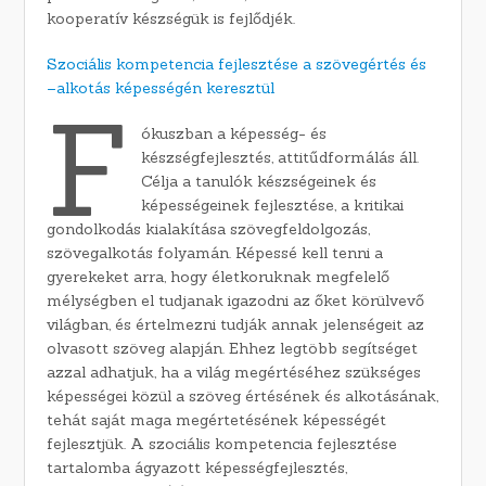
kooperatív készségük is fejlődjék.
Szociális kompetencia fejlesztése a szövegértés és
–alkotás képességén keresztül
F
ókuszban a képesség- és
készségfejlesztés, attitűdformálás áll.
Célja a tanulók készségeinek és
képességeinek fejlesztése, a kritikai
gondolkodás kialakítása szövegfeldolgozás,
szövegalkotás folyamán. Képessé kell tenni a
gyerekeket arra, hogy életkoruknak megfelelő
mélységben el tudjanak igazodni az őket körülvevő
világban, és értelmezni tudják annak jelenségeit az
olvasott szöveg alapján. Ehhez legtöbb segítséget
azzal adhatjuk, ha a világ megértéséhez szükséges
képességei közül a szöveg értésének és alkotásának,
tehát saját maga megértetésének képességét
fejlesztjük. A szociális kompetencia fejlesztése
tartalomba ágyazott képességfejlesztés,