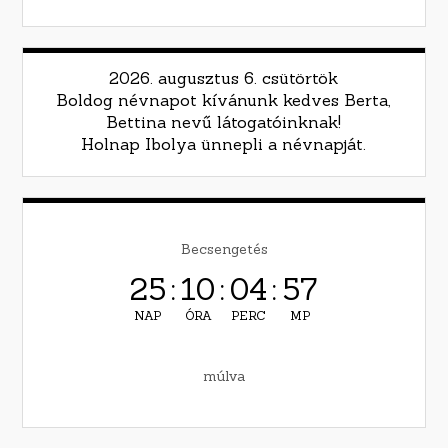
2026. augusztus 6. csütörtök
Boldog névnapot kívánunk kedves Berta,
Bettina nevű látogatóinknak!
Holnap Ibolya ünnepli a névnapját.
Becsengetés
25
:
10
:
04
:
56
NAP
ÓRA
PERC
MP
múlva