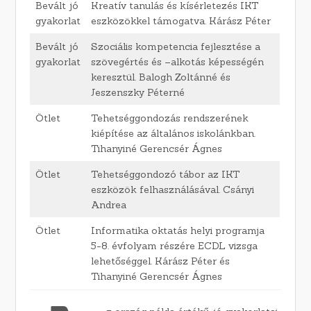
Bevált jó
Kreatív tanulás és kísérletezés IKT
gyakorlat
eszközökkel támogatva. Kárász Péter
Bevált jó
Szociális kompetencia fejlesztése a
gyakorlat
szövegértés és –alkotás képességén
keresztül. Balogh Zoltánné és
Jeszenszky Péterné
Ötlet
Tehetséggondozás rendszerének
kiépítése az általános iskolánkban.
Tihanyiné Gerencsér Ágnes
Ötlet
Tehetséggondozó tábor az IKT
eszközök felhasználásával. Csányi
Andrea
Ötlet
Informatika oktatás helyi programja
5-8. évfolyam részére ECDL vizsga
lehetőséggel. Kárász Péter és
Tihanyiné Gerencsér Ágnes