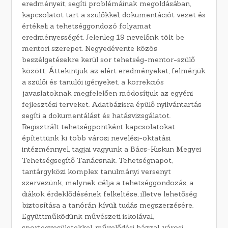
eredményeit, segíti problémáinak megoldásában,
kapcsolatot tart a szülőkkel, dokumentációt vezet és
értékeli a tehetséggondozó folyamat
eredményességét. Jelenleg 19 nevelőnk tölt be
mentori szerepet. Negyedévente közös
beszélgetésekre kerül sor tehetség-mentor-szülő
között. Áttekintjük az elért eredményeket, felmérjük
a szülői és tanulói igényeket, a korrekciós
javaslatoknak megfelelően módosítjuk az egyéni
fejlesztési terveket. Adatbázisra épülő nyilvántartás
segíti a dokumentálást és hatásvizsgálatot.
Regisztrált tehetségpontként kapcsolatokat
építettünk ki több városi nevelési-oktatási
intézménnyel, tagjai vagyunk a Bács-Kiskun Megyei
Tehetségsegítő Tanácsnak. Tehetségnapot,
tantárgyközi komplex tanulmányi versenyt
szervezünk, melynek célja a tehetséggondozás, a
diákok érdeklődésének felkeltése, illetve lehetőség
biztosítása a tanórán kívüli tudás megszerzésére.
Együttműködünk művészeti iskolával,
sportegyesületekkel, művelődési házzal, városi