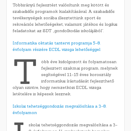
Többirányú fejlesztést valósítunk meg kötött és
szabadidős programok kialakításával. A szabadidős
tevékenységek sorába illesztettünk sport és
rekreációs lehetőségeket, valamint játékos és logikai
feladatokat az SDT „gondolkodás iskolájából”.
Informatika oktatás tantervi programja 5-8.
évfolyam részére ECDL vizsga lehetőséggel
T
öbb éve kidolgozott és folyamatosan
fejlesztett szakmai program, melynek
segítségével 11-15 éves korosztály
informatikai írástudását fejleszthető
olyan szintre, hogy nemzetközi ECDL vizsga
letételére is képesek lesznek.
Iskolai tehetséggondozás megvalósítása a 3-8.
évfolyamon
skolai tehetséggondozás megvalósítása a 3-