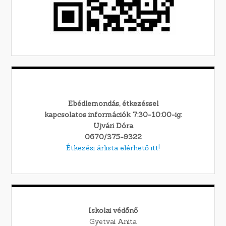
Ebédlemondás, étkezéssel
kapcsolatos információk 7:30-10:00-ig:
Ujvári Dóra
0670/375-9322
Étkezési árlista elérhető itt!
Iskolai védőnő
Gyetvai Anita