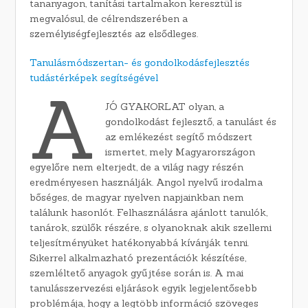
tananyagon, tanítási tartalmakon keresztül is
megvalósul, de célrendszerében a
személyiségfejlesztés az elsődleges.
Tanulásmódszertan- és gondolkodásfejlesztés
tudástérképek segítségével
A
JÓ GYAKORLAT olyan, a
gondolkodást fejlesztő, a tanulást és
az emlékezést segítő módszert
ismertet, mely Magyarországon
egyelőre nem elterjedt, de a világ nagy részén
eredményesen használják. Angol nyelvű irodalma
bőséges, de magyar nyelven napjainkban nem
találunk hasonlót. Felhasználásra ajánlott tanulók,
tanárok, szülők részére, s olyanoknak akik szellemi
teljesítményüket hatékonyabbá kívánják tenni.
Sikerrel alkalmazható prezentációk készítése,
szemléltető anyagok gyűjtése során is. A mai
tanulásszervezési eljárások egyik legjelentősebb
problémája, hogy a legtöbb információ szöveges