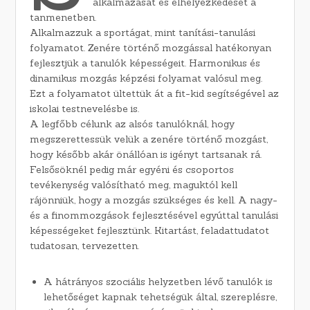
alkalmazását és elhelyezkedését a
tanmenetben.
Alkalmazzuk a sportágat, mint tanítási-tanulási
folyamatot. Zenére történő mozgással hatékonyan
fejlesztjük a tanulók képességeit. Harmonikus és
dinamikus mozgás képzési folyamat valósul meg.
Ezt a folyamatot ültettük át a fit-kid segítségével az
iskolai testnevelésbe is.
A legfőbb célunk az alsós tanulóknál, hogy
megszerettessük velük a zenére történő mozgást,
hogy később akár önállóan is igényt tartsanak rá.
Felsősöknél pedig már egyéni és csoportos
tevékenység valósítható meg, maguktól kell
rájönniük, hogy a mozgás szükséges és kell. A nagy-
és a finommozgások fejlesztésével egyúttal tanulási
képességeket fejlesztünk. Kitartást, feladattudatot
tudatosan, tervezetten.
A hátrányos szociális helyzetben lévő tanulók is
lehetőséget kapnak tehetségük által, szereplésre,