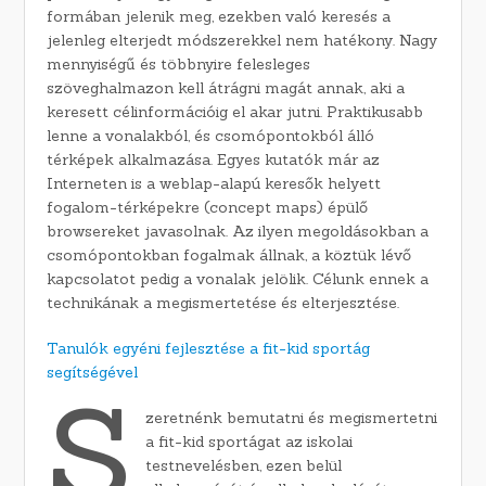
formában jelenik meg, ezekben való keresés a
jelenleg elterjedt módszerekkel nem hatékony. Nagy
mennyiségű és többnyire felesleges
szöveghalmazon kell átrágni magát annak, aki a
keresett célinformációig el akar jutni. Praktikusabb
lenne a vonalakból, és csomópontokból álló
térképek alkalmazása. Egyes kutatók már az
Interneten is a weblap-alapú keresők helyett
fogalom-térképekre (concept maps) épülő
browsereket javasolnak. Az ilyen megoldásokban a
csomópontokban fogalmak állnak, a köztük lévő
kapcsolatot pedig a vonalak jelölik. Célunk ennek a
technikának a megismertetése és elterjesztése.
Tanulók egyéni fejlesztése a fit-kid sportág
segítségével
S
zeretnénk bemutatni és megismertetni
a fit-kid sportágat az iskolai
testnevelésben, ezen belül