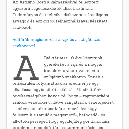
Az Arduino Bord alkalmazásával fejlesztett
egyszerű segédeszközök idősek számára
Tudományos és technikai diákszemle: Intelligens
anyagok és eszközök felhasználásával készített
eszközök.
Kultúrák megismerése a rajz és a színjátszás
eszközeivel
A
Diáktárlatra 10 éve készítünk
gyerekeket a rajz és a magyar
irodalom órákon, valamint a
színjátszó szakkörön. Ennek a
felkészülési folyamatnak az eredménye egy
előadással egybekötött kiállítás. Mindkettőnk
tevékenységében közös cél, hogy – rajztanárként,
szakkörvezetőként, illetve színjátszók vezetőjeként
– művészeti alkotások értelmezésével úgy
fejlesszük a tanulók megismerő-, befogadó- és
alkotóképességét, hogy egyidejűleg gondolkodási,
probléma-megoldó, társas, kommunikációs és