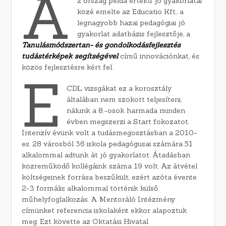
A
z ország példa értékű jó gyakorlatai
közé emelte az Educatio Kft., a
legnagyobb hazai pedagógiai jó
gyakorlat adatbázis fejlesztője, a
Tanulásmódszertan- és gondolkodásfejlesztés
tudástérképek segítségével
című innovációnkat, és
közös fejlesztésre kért fel.
E
CDL vizsgákat ez a korosztály
általában nem szokott teljesíteni,
nálunk a 8.-osok harmada minden
évben megszerzi a Start fokozatot.
Intenzív évünk volt a tudásmegosztásban a 2010-
es. 28 városból 36 iskola pedagógusai számára 51
alkalommal adtunk át jó gyakorlatot. Átadásban
közreműködő kollégáink száma 19 volt. Az átvétel
költségeinek forrása beszűkült, ezért azóta évente
2-3 formális alkalommal történik külső
műhelyfoglalkozás. A Mentoráló Intézmény
címünket referencia iskolaként ekkor alapoztuk
meg. Ezt követte az Oktatási Hivatal