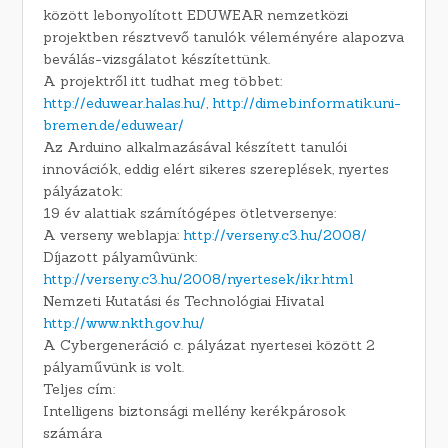
között lebonyolított EDUWEAR nemzetközi
projektben résztvevő tanulók véleményére alapozva
beválás-vizsgálatot készítettünk.
A projektről itt tudhat meg többet:
http://eduwear.halas.hu/
,
http://dimeb.informatik.uni-
bremen.de/eduwear/
Az Arduino alkalmazásával készített tanulói
innovációk, eddig elért sikeres szereplések, nyertes
pályázatok:
19 év alattiak számítógépes ötletversenye:
A verseny weblapja:
http://verseny.c3.hu/2008/
Díjazott pályamûvünk:
http://verseny.c3.hu/2008/nyertesek/ikr.html
Nemzeti Kutatási és Technológiai Hivatal
http://www.nkth.gov.hu/
A Cybergeneráció c. pályázat nyertesei között 2
pályaművünk is volt.
Teljes cím:
Intelligens biztonsági mellény kerékpárosok
számára