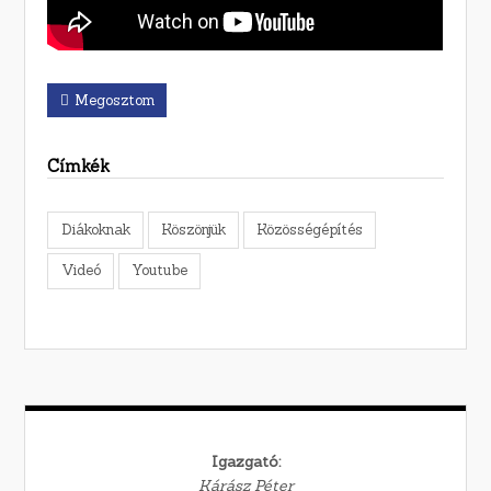
Megosztom
Címkék
Diákoknak
Köszönjük
Közösségépítés
Videó
Youtube
Igazgató:
Kárász Péter