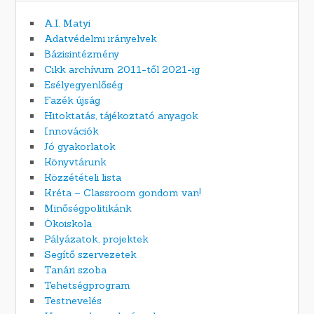
A.I. Matyi
Adatvédelmi irányelvek
Bázisintézmény
Cikk archívum 2011-től 2021-ig
Esélyegyenlőség
Fazék újság
Hitoktatás, tájékoztató anyagok
Innovációk
Jó gyakorlatok
Könyvtárunk
Közzétételi lista
Kréta – Classroom gondom van!
Minőségpolitikánk
Ökoiskola
Pályázatok, projektek
Segítő szervezetek
Tanári szoba
Tehetségprogram
Testnevelés