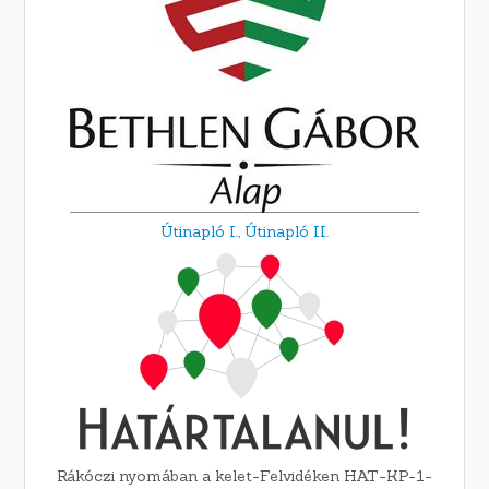
Útinapló I.,
Útinapló II.
Rákóczi nyomában a kelet-Felvidéken HAT-KP-1-