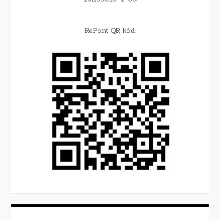
RePont QR kód: