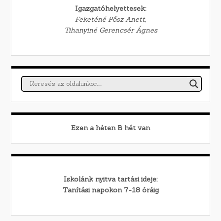
Igazgatóhelyettesek:
Feketéné Pősz Anett,
Tihanyiné Gerencsér Ágnes
Ezen a héten
B
hét van
Iskolánk nyitva tartási ideje:
Tanítási napokon 7-18 óráig