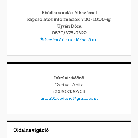
Ebédlemondás, étkezéssel
kapcsolatos információk 7:30-10:00-ig:
Ujvári Dóra
0670/375-9322
Étkezési árlista elérhető itt!
Iskolai védőnő
Gyetvai Anita
+36202150768
anita01.vedono@gmail.com
Oldalnavigáció