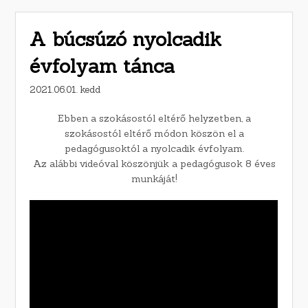
A búcsúzó nyolcadik
évfolyam tánca
2021.06.01. kedd
Ebben a szokásostól eltérő helyzetben, a
szokásostól eltérő módon köszön el a
pedagógusoktól a nyolcadik évfolyam.
Az alábbi videóval köszönjük a pedagógusok 8 éves
munkáját!