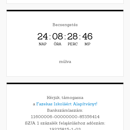
Becsengetés
24
:
08
:
28
:
45
NAP
ÓRA
PERC
MP
múlva
Kérjük, támogassa
a
Fazekas Iskoláért Alapítványt!
Bankszámlaszám:
11600006-00000000-85356414
SZJA 1 százalék felajánláshoz adószám:
19235815-1-03