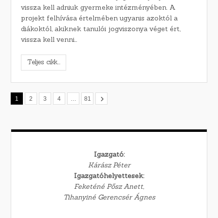
vissza kell adniuk gyermeke intézményében. A
projekt felhívása értelmében ugyanis azoktól a
diákoktól, akiknek tanulói jogviszonya véget ért,
vissza kell venni…
Teljes cikk...
1
2
3
4
…
81
Igazgató:
Kárász Péter
Igazgatóhelyettesek:
Feketéné Pősz Anett,
Tihanyiné Gerencsér Ágnes