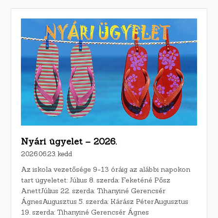
Nyári ügyelet – 2026.
2026.06.23. kedd
Az iskola vezetősége 9-13 óráig az alábbi napokon
tart ügyeletet: Július 8. szerda: Feketéné Pősz
AnettJúlius 22. szerda: Tihanyiné Gerencsér
ÁgnesAugusztus 5. szerda: Kárász PéterAugusztus
19. szerda: Tihanyiné Gerencsér Ágnes