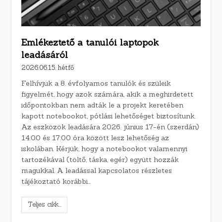
Emlékeztető a tanulói laptopok
leadásáról
2026.06.15. hétfő
Felhívjuk a 8. évfolyamos tanulók és szüleik
figyelmét, hogy azok számára, akik a meghirdetett
időpontokban nem adták le a projekt keretében
kapott notebookot, pótlási lehetőséget biztosítunk.
Az eszközök leadására 2026. június 17-én (szerdán)
14:00 és 17:00 óra között lesz lehetőség az
iskolában. Kérjük, hogy a notebookot valamennyi
tartozékával (töltő, táska, egér) együtt hozzák
magukkal. A leadással kapcsolatos részletes
tájékoztató korábbi…
Teljes cikk...