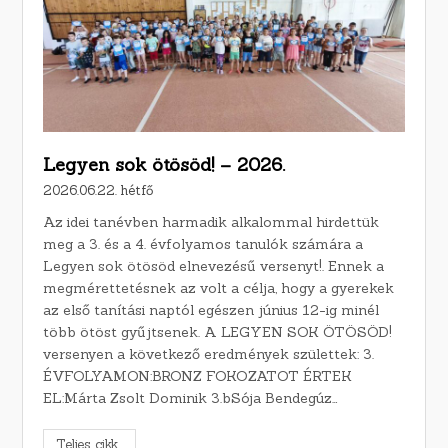
Legyen sok ötösöd! – 2026.
2026.06.22. hétfő
Az idei tanévben harmadik alkalommal hirdettük
meg a 3. és a 4. évfolyamos tanulók számára a
Legyen sok ötösöd elnevezésű versenyt!. Ennek a
megmérettetésnek az volt a célja, hogy a gyerekek
az első tanítási naptól egészen június 12-ig minél
több ötöst gyűjtsenek. A LEGYEN SOK ÖTÖSÖD!
versenyen a következő eredmények születtek: 3.
ÉVFOLYAMON:BRONZ FOKOZATOT ÉRTEK
EL:Márta Zsolt Dominik 3.bSója Bendegúz…
Teljes cikk...