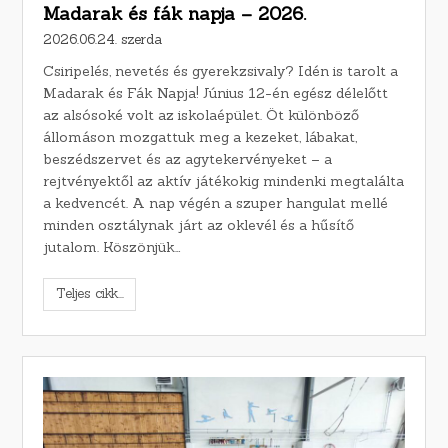
Madarak és fák napja – 2026.
2026.06.24. szerda
Csiripelés, nevetés és gyerekzsivaly? Idén is tarolt a
Madarak és Fák Napja! Június 12-én egész délelőtt
az alsósoké volt az iskolaépület. Öt különböző
állomáson mozgattuk meg a kezeket, lábakat,
beszédszervet és az agytekervényeket – a
rejtvényektől az aktív játékokig mindenki megtalálta
a kedvencét. A nap végén a szuper hangulat mellé
minden osztálynak járt az oklevél és a hűsítő
jutalom. Köszönjük…
Teljes cikk...