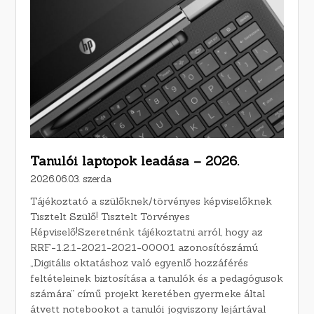
Tanulói laptopok leadása – 2026.
2026.06.03. szerda
Tájékoztató a szülőknek/törvényes képviselőknek
Tisztelt Szülő! Tisztelt Törvényes
Képviselő!Szeretnénk tájékoztatni arról, hogy az
RRF-1.2.1-2021-2021-00001 azonosítószámú
„Digitális oktatáshoz való egyenlő hozzáférés
feltételeinek biztosítása a tanulók és a pedagógusok
számára” című projekt keretében gyermeke által
átvett notebookot a tanulói jogviszony lejártával