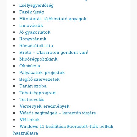
Esélyegyenlőség
Fazék újság
Hitoktatás, tájékoztató anyagok
Innovációk
Jó gyakorlatok
Könyvtárunk
Közzétételi lista
Kréta – Classroom gondom van!
Minőségpolitikánk
Ökoiskola
Pályázatok, projektek
Segítő szervezetek
Tanári szoba
Tehetségprogram
Testnevelés
Versenyek, eredmények
Videós segítségek – karantén idejére
VR linkek
Windows 11 beállítása Microsoft-fiók nélküli
használatra