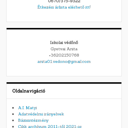
0670/375-9322
Étkezési árlista elérhető itt!
Iskolai védőnő
Gyetvai Anita
+36202150768
anita01.vedono@gmail.com
Oldalnavigáció
A.I. Matyi
Adatvédelmi irányelvek
Bázisintézmény
Cikk archívum 2011-től 2021-ig