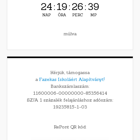
24
:
19
:
26
:
38
NAP
ÓRA
PERC
MP
múlva
Kérjük, támogassa
a
Fazekas Iskoláért Alapítványt!
Bankszámlaszám:
11600006-00000000-85356414
SZJA 1 százalék felajánláshoz adószám:
19235815-1-03
RePont QR kód: