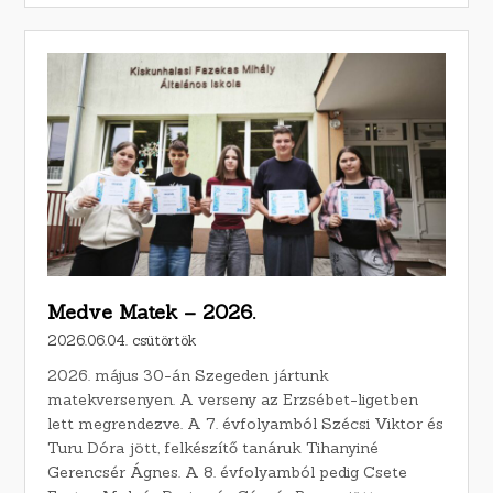
Medve Matek – 2026.
2026.06.04. csütörtök
2026. május 30-án Szegeden jártunk
matekversenyen. A verseny az Erzsébet-ligetben
lett megrendezve. A 7. évfolyamból Szécsi Viktor és
Turu Dóra jött, felkészítő tanáruk Tihanyiné
Gerencsér Ágnes. A 8. évfolyamból pedig Csete