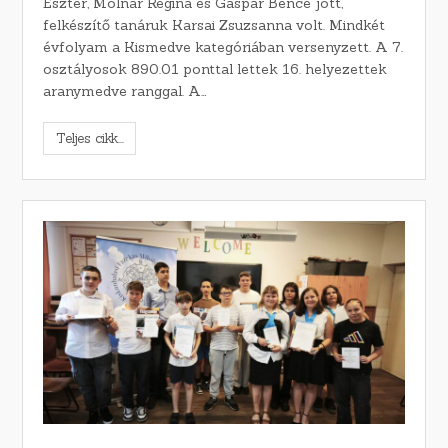
Eszter, Molnár Regina és Gáspár Bence jött,
felkészítő tanáruk Karsai Zsuzsanna volt. Mindkét
évfolyam a Kismedve kategóriában versenyzett. A 7.
osztályosok 890.01 ponttal lettek 16. helyezettek
aranymedve ranggal. A…
Teljes cikk...