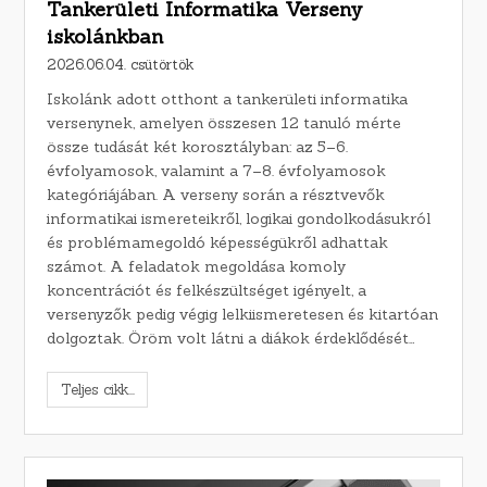
Tankerületi Informatika Verseny
iskolánkban
2026.06.04. csütörtök
Iskolánk adott otthont a tankerületi informatika
versenynek, amelyen összesen 12 tanuló mérte
össze tudását két korosztályban: az 5–6.
évfolyamosok, valamint a 7–8. évfolyamosok
kategóriájában. A verseny során a résztvevők
informatikai ismereteikről, logikai gondolkodásukról
és problémamegoldó képességükről adhattak
számot. A feladatok megoldása komoly
koncentrációt és felkészültséget igényelt, a
versenyzők pedig végig lelkiismeretesen és kitartóan
dolgoztak. Öröm volt látni a diákok érdeklődését…
Teljes cikk...