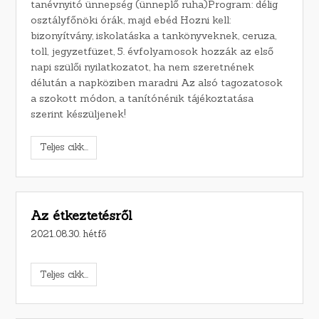
tanévnyitó ünnepség (ünneplő ruha)Program: délig
osztályfőnöki órák, majd ebéd Hozni kell:
bizonyítvány, iskolatáska a tankönyveknek, ceruza,
toll, jegyzetfüzet, 5. évfolyamosok hozzák az első
napi szülői nyilatkozatot, ha nem szeretnének
délután a napköziben maradni Az alsó tagozatosok
a szokott módon, a tanítónénik tájékoztatása
szerint készüljenek!
Teljes cikk...
Az étkeztetésről
2021.08.30. hétfő
Teljes cikk...