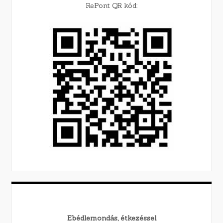
RePont QR kód:
Ebédlemondás, étkezéssel