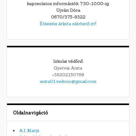
kapcsolatos információk 7:30-10:00-ig:
Ujvári Dóra
0670/375-9322
Étkezési árlista elérhető itt!
Iskolai védőnő
Gyetvai Anita
+36202150768
anita01.vedono@gmail.com
Oldalnavigáció
A.I. Matyi