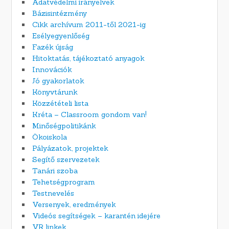
Adatvédelmi irányelvek
Bázisintézmény
Cikk archívum 2011-től 2021-ig
Esélyegyenlőség
Fazék újság
Hitoktatás, tájékoztató anyagok
Innovációk
Jó gyakorlatok
Könyvtárunk
Közzétételi lista
Kréta – Classroom gondom van!
Minőségpolitikánk
Ökoiskola
Pályázatok, projektek
Segítő szervezetek
Tanári szoba
Tehetségprogram
Testnevelés
Versenyek, eredmények
Videós segítségek – karantén idejére
VR linkek