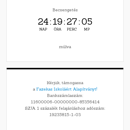
Becsengetés
24
:
19
:
27
:
04
NAP
ÓRA
PERC
MP
múlva
Kérjük, támogassa
a
Fazekas Iskoláért Alapítványt!
Bankszámlaszám:
11600006-00000000-85356414
SZJA 1 százalék felajánláshoz adószám:
19235815-1-03