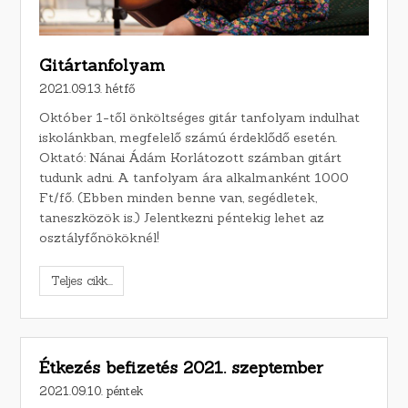
Gitártanfolyam
2021.09.13. hétfő
Október 1-től önköltséges gitár tanfolyam indulhat
iskolánkban, megfelelő számú érdeklődő esetén.
Oktató: Nánai Ádám Korlátozott számban gitárt
tudunk adni. A tanfolyam ára alkalmanként 1000
Ft/fő. (Ebben minden benne van, segédletek,
taneszközök is.) Jelentkezni péntekig lehet az
osztályfőnököknél!
Teljes cikk...
Étkezés befizetés 2021. szeptember
2021.09.10. péntek