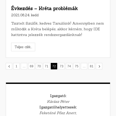
Évkezdés – Kréta problémák
2021.08.24. kedd
Tisztelt Szülők, kedves Tanulóink! Amennyiben nem
működik a Kréta belépés, akkor kérném, hogy IDE
kattintva jelezzék rendszergazdánknak!
Teljes cikk...
1
…
69
70
71
72
73
74
75
…
81
Igazgató:
Kárász Péter
Igazgatóhelyettesek:
Feketéné Pősz Anett,