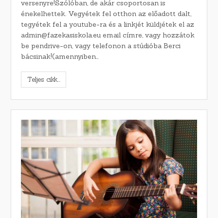
versenyre!Szólóban, de akár csoportosan is
énekelhettek. Vegyétek fel otthon az előadott dalt,
tegyétek fel a youtube-ra és a linkjét küldjétek el az
admin@fazekasiskola.eu email címre, vagy hozzátok
be pendrive-on, vagy telefonon a stúdióba Berci
bácsinak!(amennyiben…
Teljes cikk...