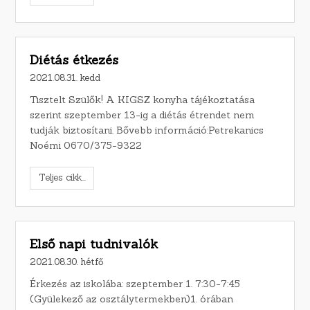
Diétás étkezés
2021.08.31. kedd
Tisztelt Szülők! A KIGSZ konyha tájékoztatása
szerint szeptember 13-ig a diétás étrendet nem
tudják biztosítani. Bővebb információ:Petrekanics
Noémi 0670/375-9322
Teljes cikk...
Első napi tudnivalók
2021.08.30. hétfő
Érkezés az iskolába: szeptember 1. 7:30-7:45
(Gyülekező az osztálytermekben)1. órában