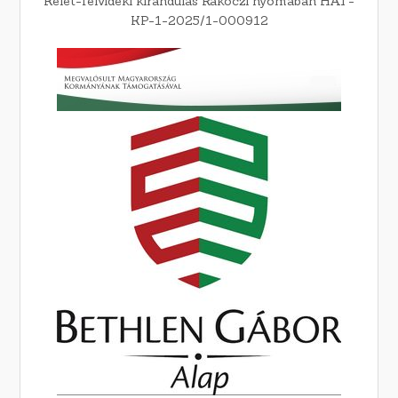
Kelet-felvidéki kirándulás Rákóczi nyomában HAT-
KP-1-2025/1-000912