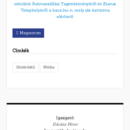
iskolánk Balotaszállási Tagintézményéről és Zsanai
Telephelyéről a baon.hu-n, mely ide kattintva
elérhető.
Megosztom
Címkék
Közérdekű
Média
Igazgató:
Kárász Péter