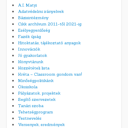
A.I. Matyi
Adatvédelmi irányelvek
Bázisintézmény
Cikk archívum 2011-től 2021-ig
Esélyegyenlőség
Fazék újság
Hitoktatás, tájékoztató anyagok
Innovációk
Jó gyakorlatok
Könyvtárunk
Közzétételi lista
Kréta – Classroom gondom van!
Minőségpolitikánk
Ökoiskola
Pályázatok, projektek
Segítő szervezetek
Tanári szoba
Tehetségprogram
Testnevelés
Versenyek, eredmények