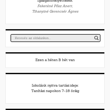
Igazgatóhelyettesek:
Feketéné Pősz Anett,
Tihanyiné Gerencsér Ágnes
Ezen a héten
B
hét van
Iskolánk nyitva tartási ideje:
Tanítási napokon 7-18 óráig