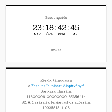
Becsengetés
23
:
18
:
42
:
44
NAP
ÓRA
PERC
MP
múlva
Kérjük, támogassa
a
Fazekas Iskoláért Alapítványt!
Bankszámlaszám:
11600006-00000000-85356414
SZJA 1 százalék felajánláshoz adószám:
19235815-1-03