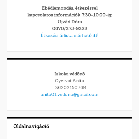
Ebédlemondás, étkezéssel
kapcsolatos információk 7:30-10:00-ig:
Ujvári Dóra
0670/375-9322
Étkezési árlista elérhető itt!
Iskolai védőnő
Gyetvai Anita
+36202150768
anita01.vedono@gmail.com
Oldalnavigáció