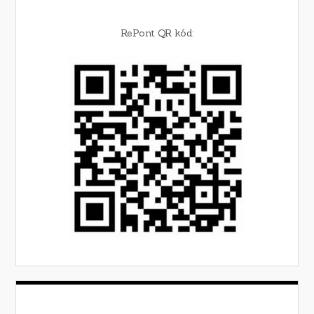
RePont QR kód: