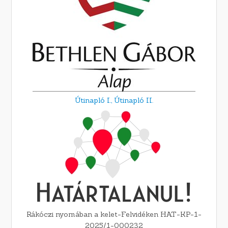
Útinapló I.,
Útinapló II.
Rákóczi nyomában a kelet-Felvidéken HAT-KP-1-
2025/1-000232