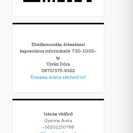
Ebédlemondás, étkezéssel
kapcsolatos információk 7:30-10:00-
ig:
Ujvári Dóra
0670/375-9322
Étkezési árlista elérhető itt!
Iskolai védőnő
Gyetvai Anita
+36202150768