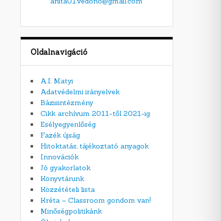
anita01.vedono@gmail.com
Oldalnavigáció
A.I. Matyi
Adatvédelmi irányelvek
Bázisintézmény
Cikk archívum 2011-től 2021-ig
Esélyegyenlőség
Fazék újság
Hitoktatás, tájékoztató anyagok
Innovációk
Jó gyakorlatok
Könyvtárunk
Közzétételi lista
Kréta – Classroom gondom van!
Minőségpolitikánk