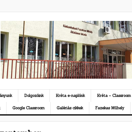
ványunk
Dolgozóink
Kréta e-naplónk
Kréta – Classroom
k
Google Classroom
Galériás cikkek
Fazekas Műhely