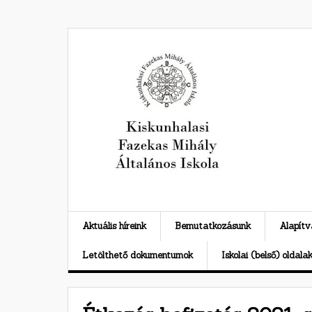
Skip
to
content
Aktuális híreink
Bemutatkozásunk
Alapít
Letölthető dokumentumok
Iskolai (belső) oldala