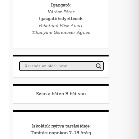
Igazgató:
Kárász Péter
Igazgatóhelyettesek:
Feketéné Pősz Anett,
Tihanyiné Gerencsér Ágnes
Ezen a héten
B
hét van
Iskolánk nyitva tartási ideje:
Tanítási napokon 7-18 óráig