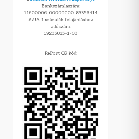
Bankszámlaszám:
11600006-00000000-85356414
SZJA 1 százalék felajánláshoz
adószám:
19235815-1-03
RePont QR kód: