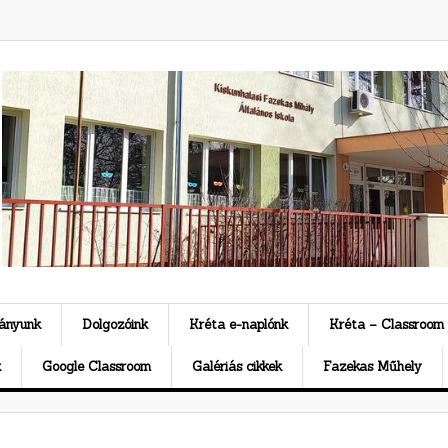
ványunk
Dolgozóink
Kréta e-naplónk
Kréta – Classroom
k
Google Classroom
Galériás cikkek
Fazekas Műhely