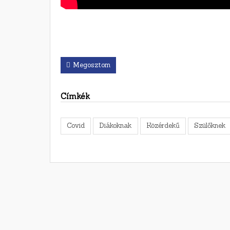
Megosztom
Címkék
Covid
Diákoknak
Közérdekű
Szülőknek