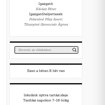
Igazgató:
Kárász Péter
Igazgatóhelyettesek:
Feketéné Pősz Anett,
Tihanyiné Gerencsér Ágnes
Ezen a héten
B
hét van
Iskolánk nyitva tartási ideje:
Tanítási napokon 7-18 óráig