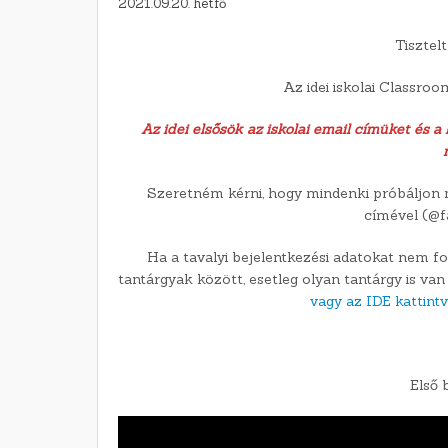
2021.09.20. hétfő
Tisztel
Az idei iskolai Classroo
Az idei elsősök az iskolai email címüket és 
Szeretném kérni, hogy mindenki próbáljon 
címével (@fa
Ha a tavalyi bejelentkezési adatokat nem fo
tantárgyak között, esetleg olyan tantárgy is va
vagy az IDE kattintv
Első 