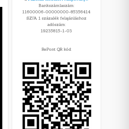
Bankszámlaszám:
11600006-00000000-85356414
SZJA 1 százalék felajánláshoz
adószám:
19235815-1-03
RePont QR kód: