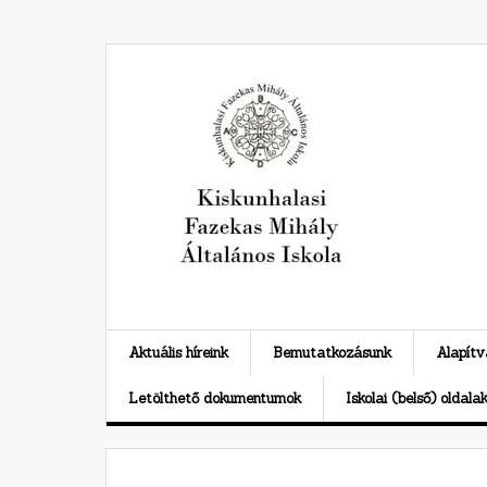
Skip
to
content
Aktuális híreink
Bemutatkozásunk
Alapít
Letölthető dokumentumok
Iskolai (belső) oldala