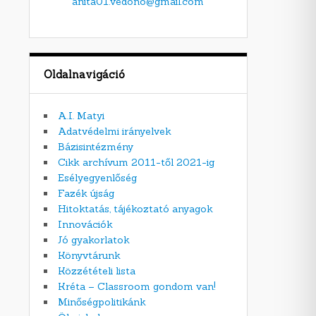
anita01.vedono@gmail.com
Oldalnavigáció
A.I. Matyi
Adatvédelmi irányelvek
Bázisintézmény
Cikk archívum 2011-től 2021-ig
Esélyegyenlőség
Fazék újság
Hitoktatás, tájékoztató anyagok
Innovációk
Jó gyakorlatok
Könyvtárunk
Közzétételi lista
Kréta – Classroom gondom van!
Minőségpolitikánk