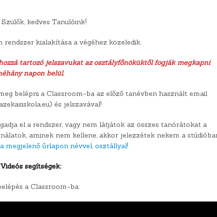
t Szülők, kedves Tanulóink!
m rendszer kialakítása a végéhez közeledik.
a hozzá tartozó jelszavukat az osztályfőnöküktől fogják megkapni
néhány napon belül.
meg belépni a Classroom-ba az előző tanévben használt email
zekasiskola.eu) és jelszavával!
gadja el a rendszer, vagy nem látjátok az összes tanórátokat a
n nálatok, aminek nem kellene, akkor jelezzétek nekem a stúdióba
a megjelenő űrlapon névvel, osztállyal!
Videós segítségek:
belépés a Classroom-ba: