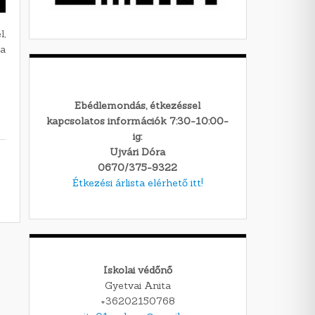
l,
da
Ebédlemondás, étkezéssel
kapcsolatos információk 7:30-10:00-
ig:
Ujvári Dóra
0670/375-9322
Étkezési árlista elérhető itt!
Iskolai védőnő
Gyetvai Anita
+36202150768