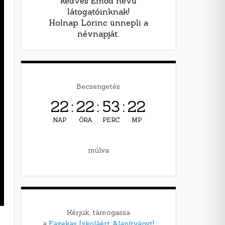
kedves Emőd nevű
látogatóinknak!
Holnap Lörinc ünnepli a
névnapját.
Becsengetés
22
:
22
:
53
:
21
NAP
ÓRA
PERC
MP
múlva
Kérjük, támogassa
a
Fazekas Iskoláért Alapítványt!