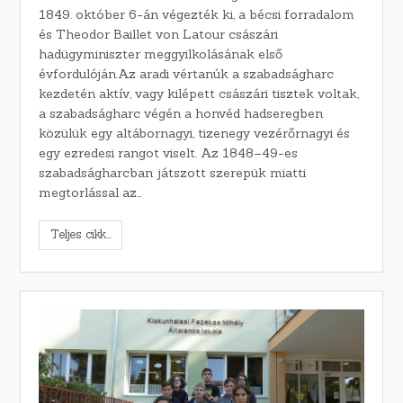
1849. október 6-án végezték ki, a bécsi forradalom
és Theodor Baillet von Latour császári
hadügyminiszter meggyilkolásának első
évfordulóján.Az aradi vértanúk a szabadságharc
kezdetén aktív, vagy kilépett császári tisztek voltak,
a szabadságharc végén a honvéd hadseregben
közülük egy altábornagyi, tizenegy vezérőrnagyi és
egy ezredesi rangot viselt. Az 1848–49-es
szabadságharcban játszott szerepük miatti
megtorlással az…
Teljes cikk...