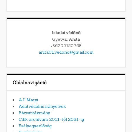
Iskolai védőnő
Gyetvai Anita
+36202150768
anita01.vedono@gmail.com
Oldalnavigáció
A.I. Matyi
Adatvédelmi irányelvek
Bázisintézmény
Cikk archívum 2011-től 2021-ig
Esélyegyenlőség