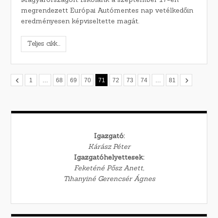
megrendezett Európai Autómentes nap vetélkedőin
eredményesen képviseltette magát.
Teljes cikk...
1
…
68
69
70
71
72
73
74
…
81
Igazgató:
Kárász Péter
Igazgatóhelyettesek:
Feketéné Pősz Anett,
Tihanyiné Gerencsér Ágnes