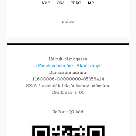
NAP
ÓRA
PERC
MP
múlva
Kérjük, támogassa
a
Fazekas Iskoláért Alapítványt!
Bankszámlaszám:
11600006-00000000-85356414
SZJA 1 százalék felajánláshoz adószám:
19235815-1-03
RePont QR kód: