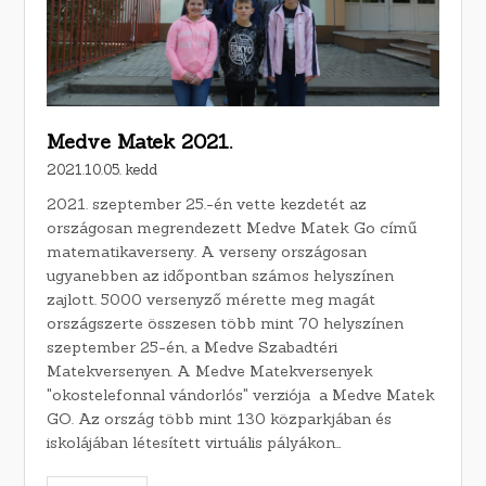
Medve Matek 2021.
2021.10.05. kedd
2021. szeptember 25.-én vette kezdetét az
országosan megrendezett Medve Matek Go című
matematikaverseny. A verseny országosan
ugyanebben az időpontban számos helyszínen
zajlott. 5000 versenyző mérette meg magát
országszerte összesen több mint 70 helyszínen
szeptember 25-én, a Medve Szabadtéri
Matekversenyen. A Medve Matekversenyek
"okostelefonnal vándorlós" verziója a Medve Matek
GO. Az ország több mint 130 közparkjában és
iskolájában létesített virtuális pályákon…