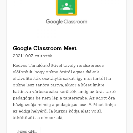
Google Classroom Meet
2021.10.07. csütörtök
Kedves Tanulóink! Mivel tavaly rendszeresen
előfordult, hogy online óráról egyes diákok
eltávolították osztálytársaikat, így mostantól ha
online lesz tanóra tartva, akkor a Meet linkre
kattintva várószobába kerültök, amíg az órát tartó
pedagógus be nem lép a tanterembe. Az adott óra
házigazdája mindig a pedagógus lesz. A Meet linkje
az eddigi helyéről (a kurzus kódja alatt volt),
átköltözött a címsor alá,…
Teljes cikk...