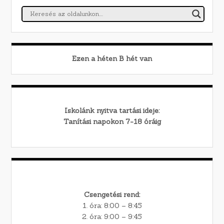
Ezen a héten
B
hét van
Iskolánk nyitva tartási ideje:
Tanítási napokon 7-18 óráig
Csengetési rend:
1. óra: 8:00 – 8:45
2. óra: 9:00 – 9:45