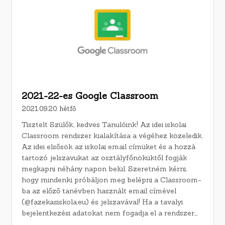
2021-22-es Google Classroom
2021.09.20. hétfő
Tisztelt Szülők, kedves Tanulóink! Az idei iskolai
Classroom rendszer kialakítása a végéhez közeledik.
Az idei elsősök az iskolai email címüket és a hozzá
tartozó jelszavukat az osztályfőnöküktől fogják
megkapni néhány napon belül. Szeretném kérni,
hogy mindenki próbáljon meg belépni a Classroom-
ba az előző tanévben használt email címével
(@fazekasiskola.eu) és jelszavával! Ha a tavalyi
bejelentkezési adatokat nem fogadja el a rendszer,…