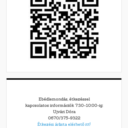
Ebédlemondás, étkezéssel
kapcsolatos információk 7:30-10:00-ig:
Ujvári Dóra
0670/375-9322
Étkezési árlista elérhető itt!