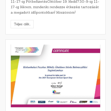
11-17-ig PótbefizetésOktóber 19. Kedd7:30-9-ig 11-
17-ig Kérem, mindenki rendezze étkezési tartozását
a megadott időpontokban! Köszönöm!
Teljes cikk...