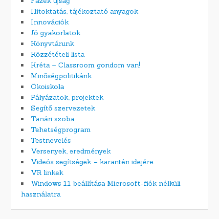
Fazék újság
Hitoktatás, tájékoztató anyagok
Innovációk
Jó gyakorlatok
Könyvtárunk
Közzétételi lista
Kréta – Classroom gondom van!
Minőségpolitikánk
Ökoiskola
Pályázatok, projektek
Segítő szervezetek
Tanári szoba
Tehetségprogram
Testnevelés
Versenyek, eredmények
Videós segítségek – karantén idejére
VR linkek
Windows 11 beállítása Microsoft-fiók nélküli
használatra