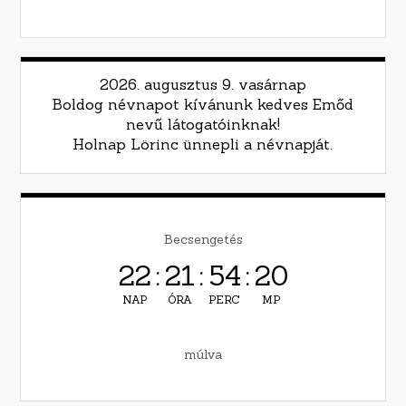
2026. augusztus 9. vasárnap
Boldog névnapot kívánunk kedves Emőd
nevű látogatóinknak!
Holnap Lörinc ünnepli a névnapját.
Becsengetés
22
:
21
:
54
:
19
NAP
ÓRA
PERC
MP
múlva