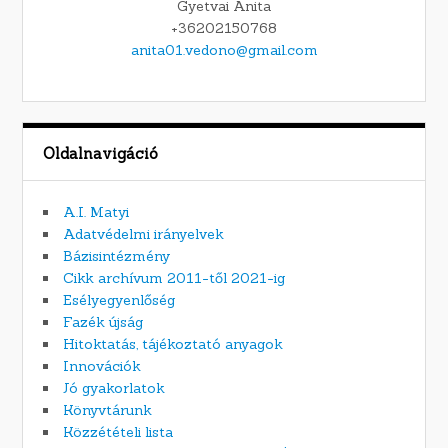
Gyetvai Anita
+36202150768
anita01.vedono@gmail.com
Oldalnavigáció
A.I. Matyi
Adatvédelmi irányelvek
Bázisintézmény
Cikk archívum 2011-től 2021-ig
Esélyegyenlőség
Fazék újság
Hitoktatás, tájékoztató anyagok
Innovációk
Jó gyakorlatok
Könyvtárunk
Közzétételi lista