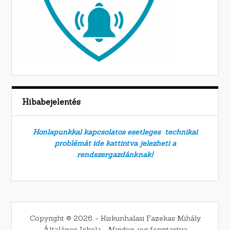
Hibabejelentés
Honlapunkkal kapcsolatos esetleges technikai
problémát ide kattintva jelezheti a
rendszergazdánknak!
Copyright © 2026. − Kiskunhalasi Fazekas Mihály
Általános Iskola − Minden jog fenntartva