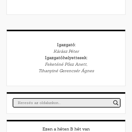
Igazgató:
Kárász Péter
Igazgatóhelyettesek:
Feketéné Pősz Anett,
Tihanyiné Gerencsér Ágnes
Ezen a héten
B
hét van