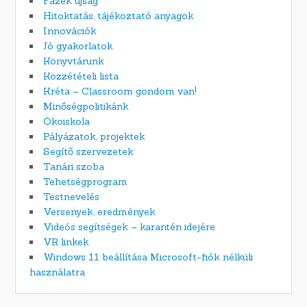
Fazék újság
Hitoktatás, tájékoztató anyagok
Innovációk
Jó gyakorlatok
Könyvtárunk
Közzétételi lista
Kréta – Classroom gondom van!
Minőségpolitikánk
Ökoiskola
Pályázatok, projektek
Segítő szervezetek
Tanári szoba
Tehetségprogram
Testnevelés
Versenyek, eredmények
Videós segítségek – karantén idejére
VR linkek
Windows 11 beállítása Microsoft-fiók nélküli
használatra