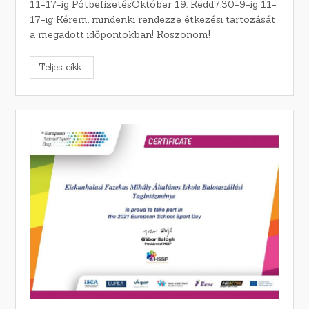
11-17-ig PótbefizetésOktóber 19. Kedd7:30-9-ig 11-
17-ig Kérem, mindenki rendezze étkezési tartozását
a megadott időpontokban! Köszönöm!
Teljes cikk...