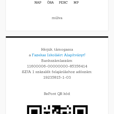
NAP
ÓRA
PERC
MP
múlva
Kérjük, támogassa
a
Fazekas Iskoláért Alapítványt!
Bankszámlaszám:
11600006-00000000-85356414
SZJA 1 százalék felajánláshoz adószám:
19235815-1-03
RePont QR kód: