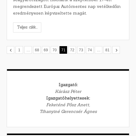
megrendezett Európai Autómentes nap vetélkedőin
eredményesen képviseltette magát.
Teljes cikk...
1
…
68
69
70
71
72
73
74
…
81
Igazgató:
Kárász Péter
Igazgatóhelyettesek:
Feketéné Pősz Anett,
Tihanyiné Gerencsér Ágnes