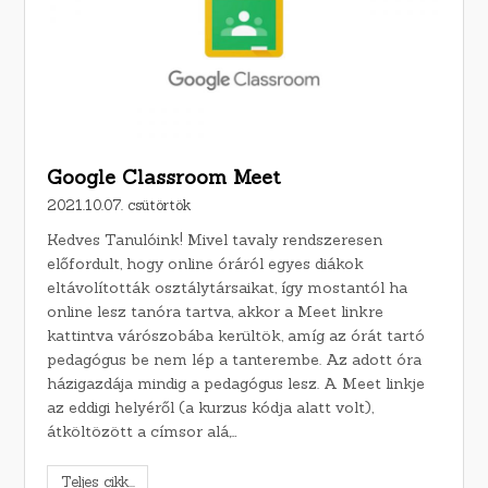
Google Classroom Meet
2021.10.07. csütörtök
Kedves Tanulóink! Mivel tavaly rendszeresen
előfordult, hogy online óráról egyes diákok
eltávolították osztálytársaikat, így mostantól ha
online lesz tanóra tartva, akkor a Meet linkre
kattintva várószobába kerültök, amíg az órát tartó
pedagógus be nem lép a tanterembe. Az adott óra
házigazdája mindig a pedagógus lesz. A Meet linkje
az eddigi helyéről (a kurzus kódja alatt volt),
átköltözött a címsor alá,…
Teljes cikk...