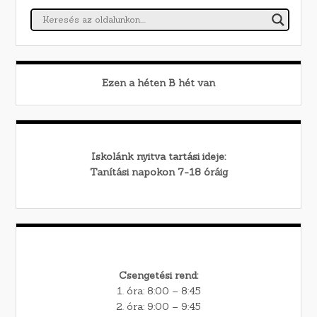
Ezen a héten
B
hét van
Iskolánk nyitva tartási ideje:
Tanítási napokon 7-18 óráig
Csengetési rend:
1. óra: 8:00 – 8:45
2. óra: 9:00 – 9:45