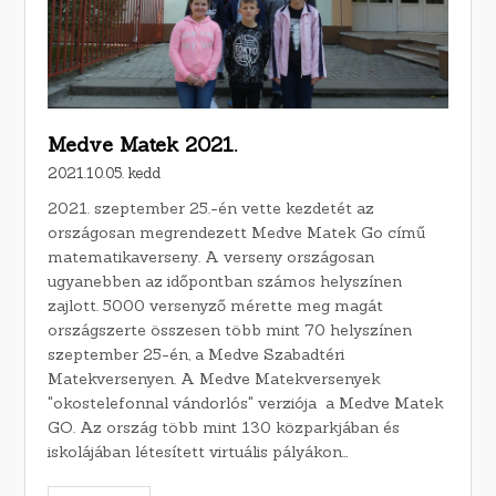
Medve Matek 2021.
2021.10.05. kedd
2021. szeptember 25.-én vette kezdetét az
országosan megrendezett Medve Matek Go című
matematikaverseny. A verseny országosan
ugyanebben az időpontban számos helyszínen
zajlott. 5000 versenyző mérette meg magát
országszerte összesen több mint 70 helyszínen
szeptember 25-én, a Medve Szabadtéri
Matekversenyen. A Medve Matekversenyek
"okostelefonnal vándorlós" verziója a Medve Matek
GO. Az ország több mint 130 közparkjában és
iskolájában létesített virtuális pályákon…