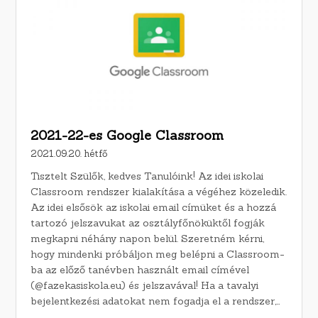
2021-22-es Google Classroom
2021.09.20. hétfő
Tisztelt Szülők, kedves Tanulóink! Az idei iskolai
Classroom rendszer kialakítása a végéhez közeledik.
Az idei elsősök az iskolai email címüket és a hozzá
tartozó jelszavukat az osztályfőnöküktől fogják
megkapni néhány napon belül. Szeretném kérni,
hogy mindenki próbáljon meg belépni a Classroom-
ba az előző tanévben használt email címével
(@fazekasiskola.eu) és jelszavával! Ha a tavalyi
bejelentkezési adatokat nem fogadja el a rendszer,…