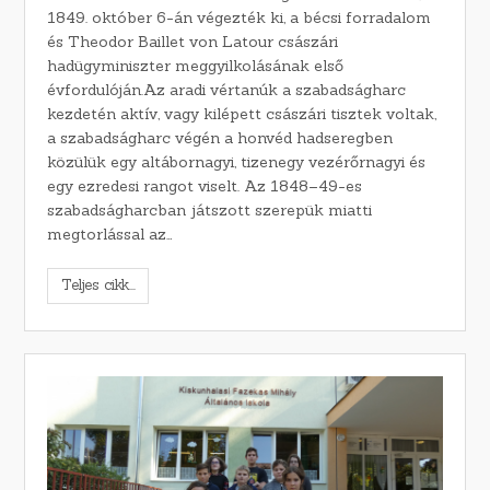
1849. október 6-án végezték ki, a bécsi forradalom
és Theodor Baillet von Latour császári
hadügyminiszter meggyilkolásának első
évfordulóján.Az aradi vértanúk a szabadságharc
kezdetén aktív, vagy kilépett császári tisztek voltak,
a szabadságharc végén a honvéd hadseregben
közülük egy altábornagyi, tizenegy vezérőrnagyi és
egy ezredesi rangot viselt. Az 1848–49-es
szabadságharcban játszott szerepük miatti
megtorlással az…
Teljes cikk...