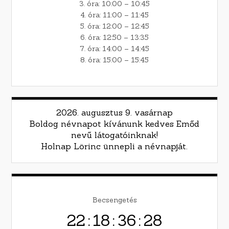
3. óra: 10:00 – 10:45
4. óra: 11:00 – 11:45
5. óra: 12:00 – 12:45
6. óra: 12:50 – 13:35
7. óra: 14:00 – 14:45
8. óra: 15:00 – 15:45
2026. augusztus 9. vasárnap
Boldog névnapot kívánunk kedves Emőd
nevű látogatóinknak!
Holnap Lörinc ünnepli a névnapját.
Becsengetés
22
:
18
:
36
:
27