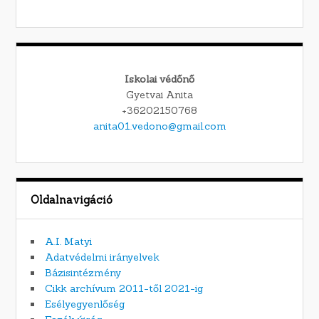
Iskolai védőnő
Gyetvai Anita
+36202150768
anita01.vedono@gmail.com
Oldalnavigáció
A.I. Matyi
Adatvédelmi irányelvek
Bázisintézmény
Cikk archívum 2011-től 2021-ig
Esélyegyenlőség