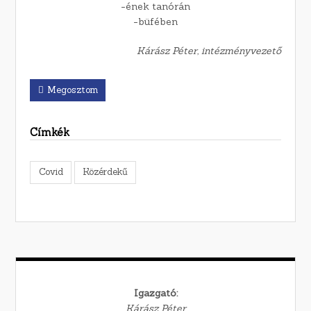
-ének tanórán
-büfében
Kárász Péter, intézményvezető
Megosztom
Címkék
Covid
Közérdekű
Igazgató:
Kárász Péter