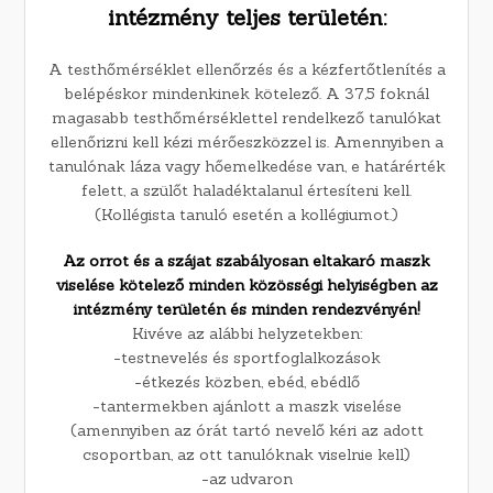
intézmény teljes területén:
A testhőmérséklet ellenőrzés és a kézfertőtlenítés a
belépéskor mindenkinek kötelező. A 37,5 foknál
magasabb testhőmérséklettel rendelkező tanulókat
ellenőrizni kell kézi mérőeszközzel is. Amennyiben a
tanulónak láza vagy hőemelkedése van, e határérték
felett, a szülőt haladéktalanul értesíteni kell.
(Kollégista tanuló esetén a kollégiumot.)
Az orrot és a szájat szabályosan eltakaró maszk
viselése kötelező minden közösségi helyiségben az
intézmény területén
és minden rendezvényén!
Kivéve az alábbi helyzetekben:
-testnevelés és sportfoglalkozások
-étkezés közben, ebéd, ebédlő
-tantermekben ajánlott a maszk viselése
(amennyiben az órát tartó nevelő kéri az adott
csoportban, az ott tanulóknak viselnie kell)
-az udvaron