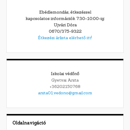
Ebédlemondás, étkezéssel
kapcsolatos információk 7:30-10:00-ig:
Ujvári Dóra
0670/375-9322
Étkezési árlista elérhető itt!
Iskolai védőnő
Gyetvai Anita
+36202150768
anita01.vedono@gmail.com
Oldalnavigáció