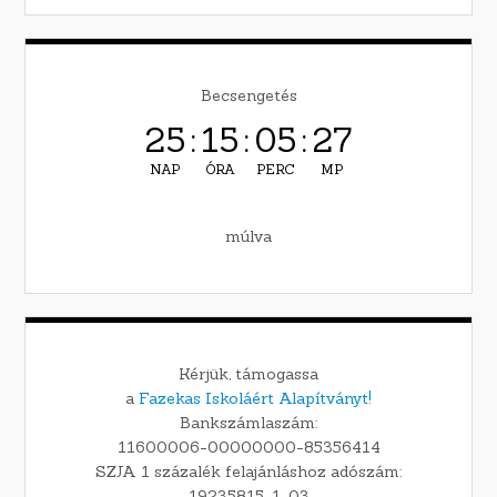
Becsengetés
25
:
15
:
05
:
26
NAP
ÓRA
PERC
MP
múlva
Kérjük, támogassa
a
Fazekas Iskoláért Alapítványt!
Bankszámlaszám:
11600006-00000000-85356414
SZJA 1 százalék felajánláshoz adószám:
19235815-1-03