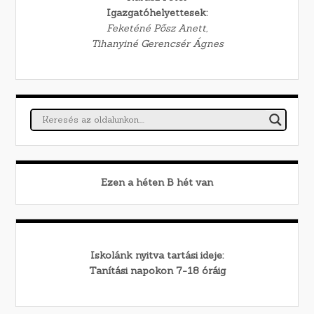
Igazgatóhelyettesek:
Feketéné Pősz Anett,
Tihanyiné Gerencsér Ágnes
Ezen a héten
B
hét van
Iskolánk nyitva tartási ideje:
Tanítási napokon 7-18 óráig