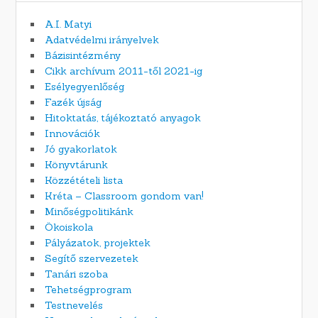
A.I. Matyi
Adatvédelmi irányelvek
Bázisintézmény
Cikk archívum 2011-től 2021-ig
Esélyegyenlőség
Fazék újság
Hitoktatás, tájékoztató anyagok
Innovációk
Jó gyakorlatok
Könyvtárunk
Közzétételi lista
Kréta – Classroom gondom van!
Minőségpolitikánk
Ökoiskola
Pályázatok, projektek
Segítő szervezetek
Tanári szoba
Tehetségprogram
Testnevelés