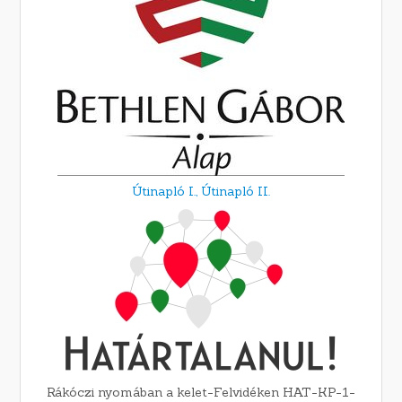
Útinapló I.,
Útinapló II.
Rákóczi nyomában a kelet-Felvidéken HAT-KP-1-