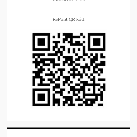
RePont QR kód: