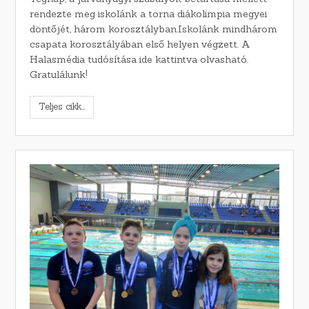
rendezte meg iskolánk a torna diákolimpia megyei
döntőjét, három korosztályban.Iskolánk mindhárom
csapata korosztályában első helyen végzett. A
Halasmédia tudósítása ide kattintva olvasható.
Gratulálunk!
Teljes cikk...