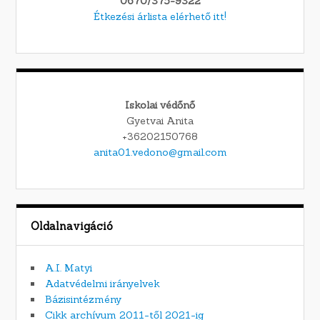
0670/375-9322
Étkezési árlista elérhető itt!
Iskolai védőnő
Gyetvai Anita
+36202150768
anita01.vedono@gmail.com
Oldalnavigáció
A.I. Matyi
Adatvédelmi irányelvek
Bázisintézmény
Cikk archívum 2011-től 2021-ig