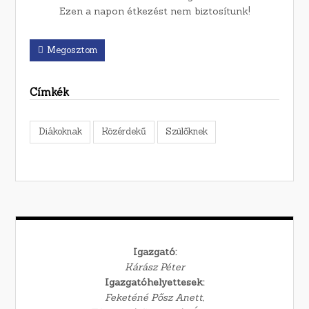
Ezen a napon étkezést nem biztosítunk!
Megosztom
Címkék
Diákoknak
Közérdekű
Szülőknek
Igazgató:
Kárász Péter
Igazgatóhelyettesek:
Feketéné Pősz Anett,