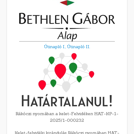
Útinapló I.,
Útinapló II.
Rákóczi nyomában a kelet-Felvidéken HAT-KP-1-
2025/1-000232
Kelet-felvidéki kirándulás Rákóczi nyomában HAT-