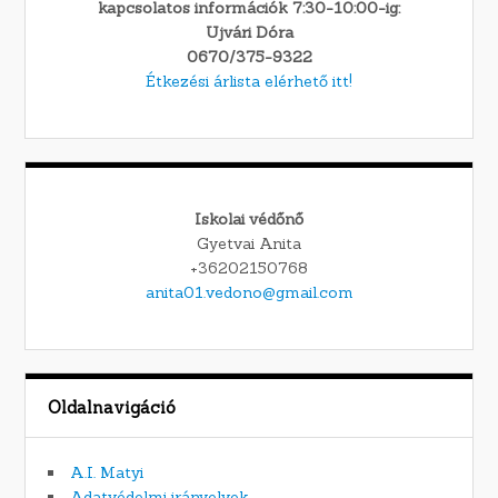
kapcsolatos információk 7:30-10:00-ig:
Ujvári Dóra
0670/375-9322
Étkezési árlista elérhető itt!
Iskolai védőnő
Gyetvai Anita
+36202150768
anita01.vedono@gmail.com
Oldalnavigáció
A.I. Matyi
Adatvédelmi irányelvek