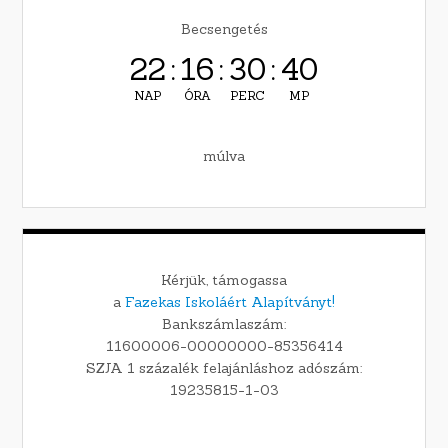
Becsengetés
22
:
16
:
30
:
39
NAP
ÓRA
PERC
MP
múlva
Kérjük, támogassa
a
Fazekas Iskoláért Alapítványt!
Bankszámlaszám:
11600006-00000000-85356414
SZJA 1 százalék felajánláshoz adószám:
19235815-1-03