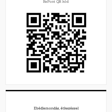
RePont QR kód:
Ebédlemondás, étkezéssel