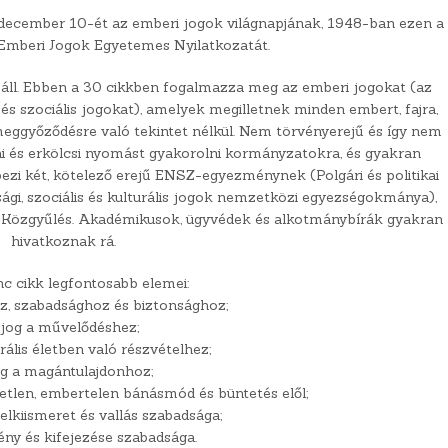
december 10-ét az emberi jogok világnapjának, 1948-ban ezen a
 Emberi Jogok Egyetemes Nyilatkozatát.
 áll. Ebben a 30 cikkben fogalmazza meg az emberi jogokat (az
kai és szociális jogokat), amelyek megilletnek minden embert, fajra,
i meggyőződésre való tekintet nélkül. Nem törvényerejű és így nem
ai és erkölcsi nyomást gyakorolni kormányzatokra, és gyakran
épezi két, kötelező erejű ENSZ-egyezménynek (Polgári és politikai
i, szociális és kulturális jogok nemzetközi egyezségokmánya),
a Közgyűlés. Akadémikusok, ügyvédek és alkotmánybírák gyakran
hivatkoznak rá.
c cikk legfontosabb elemei:
ez, szabadsághoz és biztonsághoz;
 jog a művelődéshez;
urális életben való részvételhez;
og a magántulajdonhoz;
etlen, embertelen bánásmód és büntetés elől;
lelkiismeret és vallás szabadsága;
ny és kifejezése szabadsága.