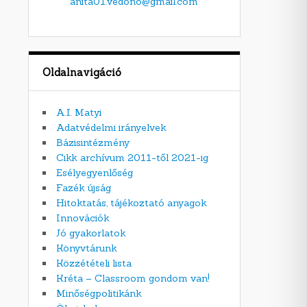
anita01.vedono@gmail.com
Oldalnavigáció
A.I. Matyi
Adatvédelmi irányelvek
Bázisintézmény
Cikk archívum 2011-től 2021-ig
Esélyegyenlőség
Fazék újság
Hitoktatás, tájékoztató anyagok
Innovációk
Jó gyakorlatok
Könyvtárunk
Közzétételi lista
Kréta – Classroom gondom van!
Minőségpolitikánk