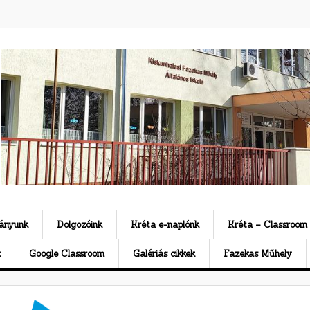
ványunk
Dolgozóink
Kréta e-naplónk
Kréta – Classroom
k
Google Classroom
Galériás cikkek
Fazekas Műhely