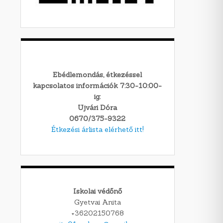
Ebédlemondás, étkezéssel
kapcsolatos információk 7:30-10:00-
ig:
Ujvári Dóra
0670/375-9322
Étkezési árlista elérhető itt!
Iskolai védőnő
Gyetvai Anita
+36202150768