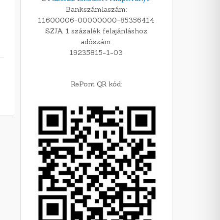
Bankszámlaszám:
11600006-00000000-85356414
SZJA 1 százalék felajánláshoz
adószám:
19235815-1-03
RePont QR kód: