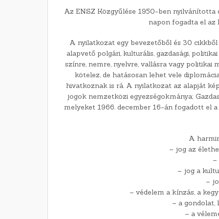
Az ENSZ Közgyűlése 1950-ben nyilvánította 
napon fogadta el az
A nyilatkozat egy bevezetőből és 30 cikkből
alapvető polgári, kulturális, gazdasági, politi
színre, nemre, nyelvre, vallásra vagy politika
kötelez, de hatásosan lehet vele diplomáci
hivatkoznak is rá. A nyilatkozat az alapját k
jogok nemzetközi egyezségokmánya; Gazdaság
melyeket 1966. december 16-án fogadott el 
A harmin
– jog az életh
–
– jog a kult
– j
– védelem a kínzás, a kegy
– a gondolat, 
– a vélemé