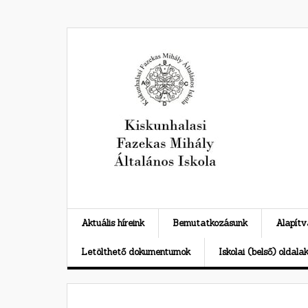
Skip
to
content
Aktuális híreink
Bemutatkozásunk
Alapít
Letölthető dokumentumok
Iskolai (belső) oldala