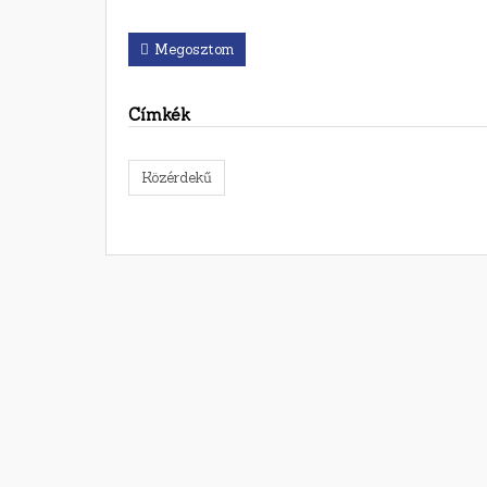
Megosztom
Címkék
Közérdekű