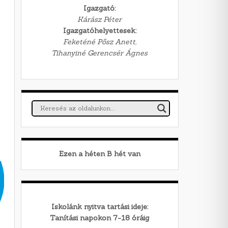
Igazgató:
Kárász Péter
Igazgatóhelyettesek:
Feketéné Pősz Anett,
Tihanyiné Gerencsér Ágnes
Ezen a héten
B
hét van
Iskolánk nyitva tartási ideje:
Tanítási napokon 7-18 óráig