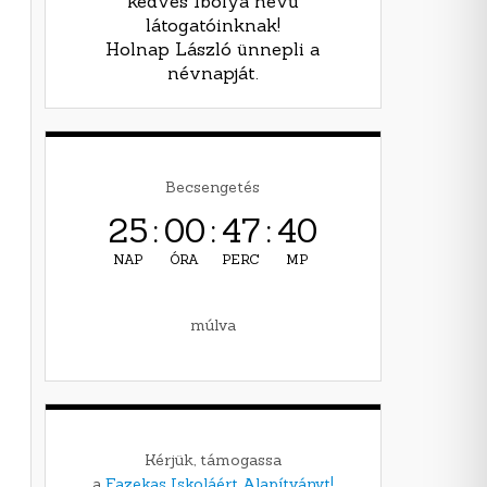
kedves Ibolya nevű
látogatóinknak!
Holnap László ünnepli a
névnapját.
Becsengetés
25
:
00
:
47
:
39
NAP
ÓRA
PERC
MP
múlva
Kérjük, támogassa
a
Fazekas Iskoláért Alapítványt!