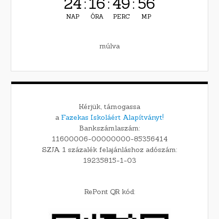
24
:
16
:
49
:
55
NAP
ÓRA
PERC
MP
múlva
Kérjük, támogassa
a
Fazekas Iskoláért Alapítványt!
Bankszámlaszám:
11600006-00000000-85356414
SZJA 1 százalék felajánláshoz adószám:
19235815-1-03
RePont QR kód: