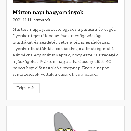
Márton napi hagyományok
2021.11.11. csütörtök
Márton-napja jelentette egykor a paraszti év végét.
Ilyenkor fejezték be az éves mezőgazdasági
munkákat és kezdetét vette a téli pihenőidőszak.
Ilyenkor fizették ki a cselédeket, s a fizetség mellé
ajándékba egy libát is kaptak, hogy ezzel is tizedeljék
a jószágokat. Márton-napja a karácsony előtti 40
napos böjt előtti utolsó ünnepnap. Ezen a napon
rendszeresek voltak a vásárok és a bálok.…
Teljes cikk...