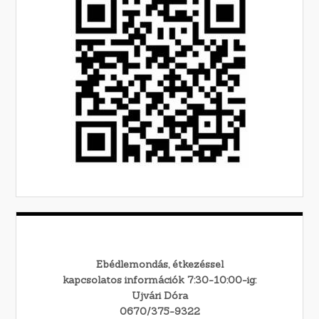
Ebédlemondás, étkezéssel
kapcsolatos információk 7:30-10:00-ig:
Ujvári Dóra
0670/375-9322