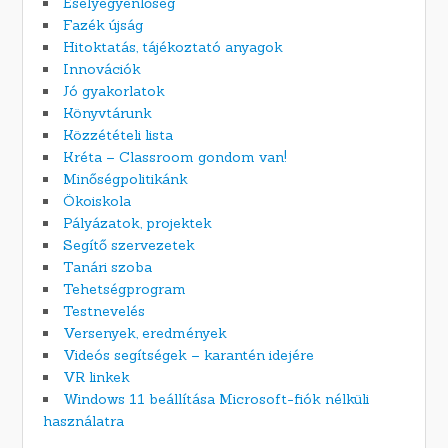
Esélyegyenlőség
Fazék újság
Hitoktatás, tájékoztató anyagok
Innovációk
Jó gyakorlatok
Könyvtárunk
Közzétételi lista
Kréta – Classroom gondom van!
Minőségpolitikánk
Ökoiskola
Pályázatok, projektek
Segítő szervezetek
Tanári szoba
Tehetségprogram
Testnevelés
Versenyek, eredmények
Videós segítségek – karantén idejére
VR linkek
Windows 11 beállítása Microsoft-fiók nélküli
használatra