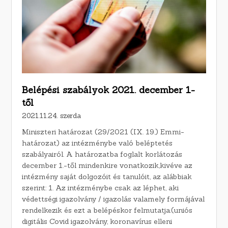
Belépési szabályok 2021. december 1-
től
2021.11.24. szerda
Miniszteri határozat (29/2021 (IX. 19.) Emmi-
határozat) az intézménybe való beléptetés
szabályairól. A határozatba foglalt korlátozás
december 1.-től mindenkire vonatkozik,kivéve az
intézmény saját dolgozóit és tanulóit, az alábbiak
szerint: 1. Az intézménybe csak az léphet, aki
védettségi igazolvány / igazolás valamely formájával
rendelkezik és ezt a belépéskor felmutatja.(uniós
digitális Covid igazolvány, koronavírus elleni