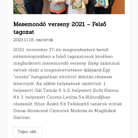
Mesemondó verseny 2021 – Felső
tagozat
2021.11.18. csütörtök
2021. november 17-én megrendezésre került
intézményünkben a felső tagozatosok körében
meghirdetett mesemondó verseny. Szép számmal
vettek részt a megmérettetésen diákjaink.Egy
"mesés" hangulatban eltöltött délután részesei
lehettünk. Az alábbi helyezések születtek: 1.
helyezett Gál Tamás 6. b 2. helyezett Solti Hanna
8.b 3. helyezett Csoma Letícia 5.a Különdíjban
részesült: Höss Anikó 6.b Felkészítő tanárok voltak:
Dunai-Kovácsné Czmorek Melinda és Maglódiné
Gärtner…
Teljes cikk...