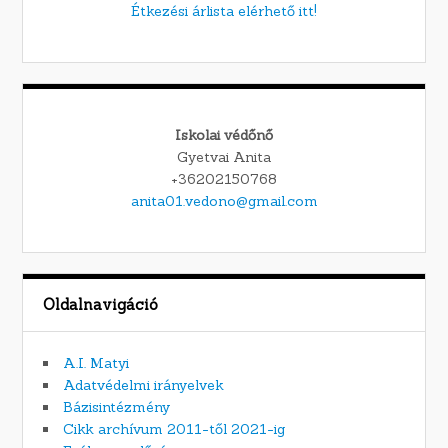
Étkezési árlista elérhető itt!
Iskolai védőnő
Gyetvai Anita
+36202150768
anita01.vedono@gmail.com
Oldalnavigáció
A.I. Matyi
Adatvédelmi irányelvek
Bázisintézmény
Cikk archívum 2011-től 2021-ig