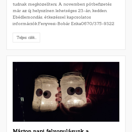
tudnak megközelíteni. A novemberi pótbefizetés
már az új helyszínen lehetséges 23-án, kedden.
Ebédlemondás, étkezéssel kapcsolatos
információk:Fenyvesi-Bobár Erika0670/375-9322
Teljes cikk...
Márton napi felvonulásunk a