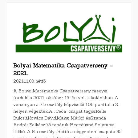
Bolyai Matematika Csapatverseny –
2021.
2021.11.08. hétfő
A Bolyai Matematika Csapatverseny megyei
fordulója 2021. október 15-én volt iskolánkban. A
versenyen a 7.b osztály képviselői 106 ponttal a 2.
helyen végeztek.A „Ceca” csapat tagjai:Kelle
Bulcsú,Kovács Dávid,Makai Márkó ésSzanda
András.Felkészítő tanáruk Hegedüsné Solymosi
Ildikó. A 8.a osztály „Kettő a négyzeten” csapata 95