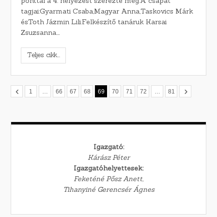
ponttal a 4. helyezést szerezte meg.A csapat
tagjai:Gyarmati Csaba,Magyar Anna,Taskovics Márk
ésToth Jázmin Lili.Felkészítő tanáruk Karsai
Zsuzsanna.…
Teljes cikk...
1
…
66
67
68
69
70
71
72
…
81
Igazgató:
Kárász Péter
Igazgatóhelyettesek:
Feketéné Pősz Anett,
Tihanyiné Gerencsér Ágnes