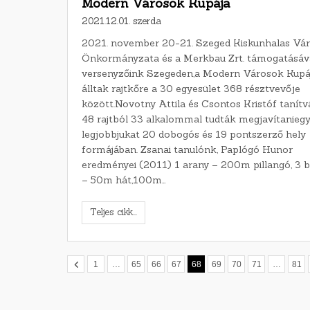
Modern Városok Kupája
2021.12.01. szerda
2021. november 20-21. Szeged Kiskunhalas Vá
Önkormányzata és a Merkbau Zrt. támogatásáv
versenyzőink Szegeden,a Modern Városok Kupá
álltak rajtkőre a 30 egyesület 368 résztvevője
között.Novotny Attila és Csontos Kristóf tanítv
48 rajtból 33 alkalommal tudták megjavítaniegy
legjobbjukat 20 dobogós és 19 pontszerző hely
formájában. Zsanai tanulónk, Paplógó Hunor
eredményei (2011) 1 arany – 200m pillangó, 3 
– 50m hát,100m…
Teljes cikk...
1
…
65
66
67
68
69
70
71
…
81