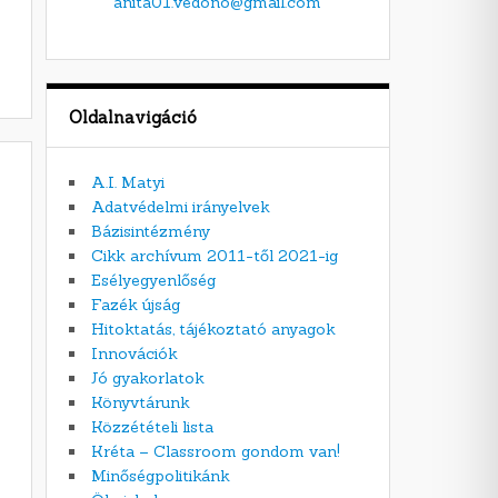
anita01.vedono@gmail.com
Oldalnavigáció
A.I. Matyi
Adatvédelmi irányelvek
Bázisintézmény
Cikk archívum 2011-től 2021-ig
Esélyegyenlőség
Fazék újság
Hitoktatás, tájékoztató anyagok
Innovációk
Jó gyakorlatok
Könyvtárunk
Közzétételi lista
Kréta – Classroom gondom van!
Minőségpolitikánk