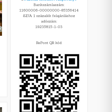
Bankszámlaszám:
11600006-00000000-85356414
SZJA 1 százalék felajánláshoz
adószám:
19235815-1-03
RePont QR kód: