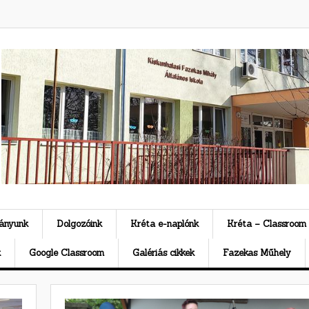
ványunk
Dolgozóink
Kréta e-naplónk
Kréta – Classroom
k
Google Classroom
Galériás cikkek
Fazekas Műhely