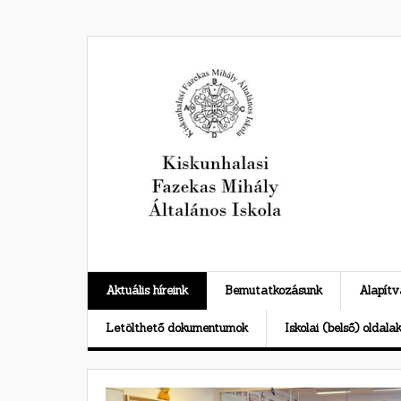
Skip
to
content
Aktuális híreink
Bemutatkozásunk
Alapít
Letölthető dokumentumok
Iskolai (belső) oldala