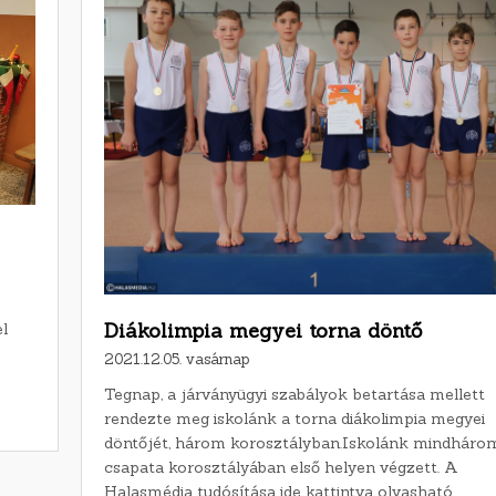
Diákolimpia megyei torna döntő
l
2021.12.05. vasárnap
Tegnap, a járványügyi szabályok betartása mellett
rendezte meg iskolánk a torna diákolimpia megyei
döntőjét, három korosztályban.Iskolánk mindháro
csapata korosztályában első helyen végzett. A
Halasmédia tudósítása ide kattintva olvasható.