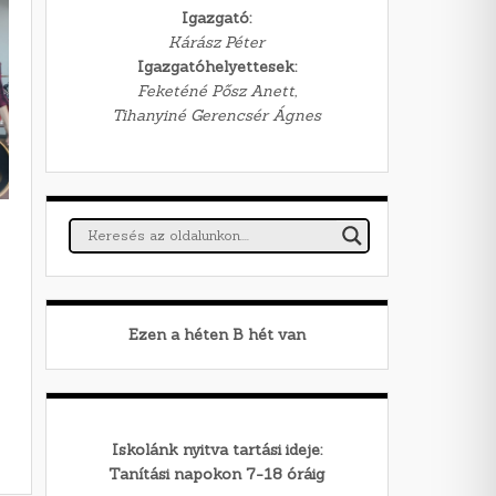
Igazgató:
Kárász Péter
Igazgatóhelyettesek:
Feketéné Pősz Anett,
Tihanyiné Gerencsér Ágnes
Ezen a héten
B
hét van
Iskolánk nyitva tartási ideje:
Tanítási napokon 7-18 óráig