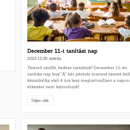
December 11-i tanítási nap
2021.12.08. szerda
Tisztelt szülők, kedves tanulóink! December 11-én
tanítási nap lesz,"A" hét pénteki órarend szerint kell
készülni!Az első 4 óra lesz megtartva.Ezen a napon
étkezést nem biztosítunk!
Teljes cikk...