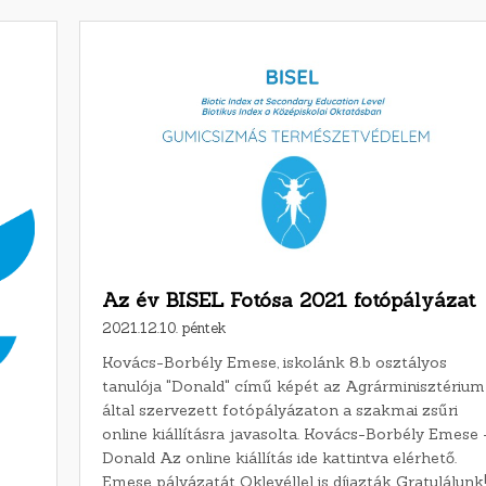
Az év BISEL Fotósa 2021 fotópályázat
2021.12.10. péntek
Kovács-Borbély Emese, iskolánk 8.b osztályos
tanulója "Donald" című képét az Agrárminisztérium
által szervezett fotópályázaton a szakmai zsűri
online kiállításra javasolta. Kovács-Borbély Emese 
Donald Az online kiállítás ide kattintva elérhető.
Emese pályázatát Oklevéllel is díjazták Gratulálunk