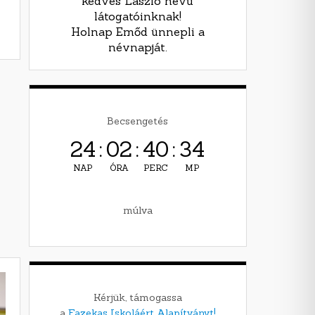
kedves László nevű
látogatóinknak!
Holnap Emőd ünnepli a
névnapját.
Becsengetés
24
:
02
:
40
:
33
NAP
ÓRA
PERC
MP
múlva
Kérjük, támogassa
a
Fazekas Iskoláért Alapítványt!