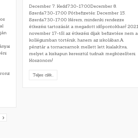
December 7. Kedd7:30-17:00December 8.
Szerda7:30-17:00 Pótbefizetés: December 15.
ros
Szerda7:30-17:00 Kérem, mindenki rendezze
al
étkezési tartozását a megadott időpontokban! 2021
ján
november 17-től az étkezési díjak befizetése nem a
kollégiumban történik, hanem az iskolában.A
ányai
pénztár a tornacsarnok mellett lett kialakítva,
éni
melyet a kiskapun keresztül tudnak megközelíteni.
Köszönöm!
bronz
Teljes cikk...