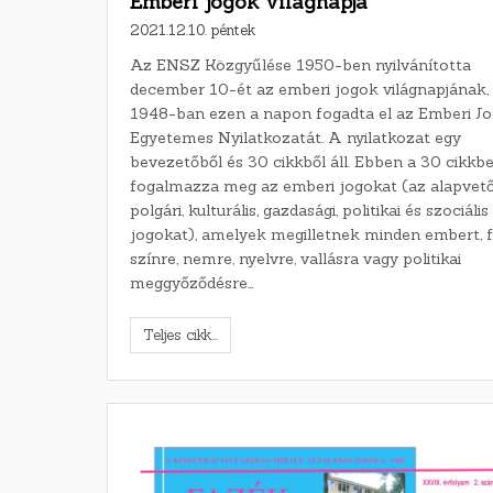
Emberi jogok világnapja
2021.12.10. péntek
Az ENSZ Közgyűlése 1950-ben nyilvánította
december 10-ét az emberi jogok világnapjának,
1948-ban ezen a napon fogadta el az Emberi J
Egyetemes Nyilatkozatát. A nyilatkozat egy
bevezetőből és 30 cikkből áll. Ebben a 30 cikkb
fogalmazza meg az emberi jogokat (az alapvet
polgári, kulturális, gazdasági, politikai és szociális
jogokat), amelyek megilletnek minden embert, fa
színre, nemre, nyelvre, vallásra vagy politikai
meggyőződésre…
Teljes cikk...