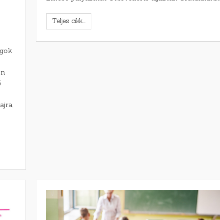
Teljes cikk...
ogok
en
ő
jra,