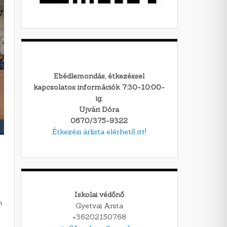
Ebédlemondás, étkezéssel
kapcsolatos információk 7:30-10:00-
ig:
Ujvári Dóra
0670/375-9322
Étkezési árlista elérhető itt!
Iskolai védőnő
m
Gyetvai Anita
+36202150768