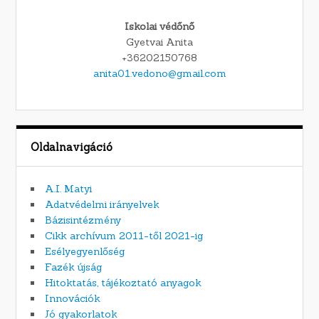
Iskolai védőnő
Gyetvai Anita
+36202150768
anita01.vedono@gmail.com
Oldalnavigáció
A.I. Matyi
Adatvédelmi irányelvek
Bázisintézmény
Cikk archívum 2011-től 2021-ig
Esélyegyenlőség
Fazék újság
Hitoktatás, tájékoztató anyagok
Innovációk
Jó gyakorlatok