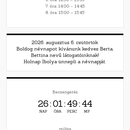
7. óra: 14:00 – 14:45
8. óra: 15:00 – 15:45
2026. augusztus 6. csütörtök
Boldog névnapot kívánunk kedves Berta,
Bettina nevű látogatóinknak!
Holnap Ibolya ünnepli a névnapját.
Becsengetés
26
:
01
:
49
:
43
NAP
ÓRA
PERC
MP
múlva