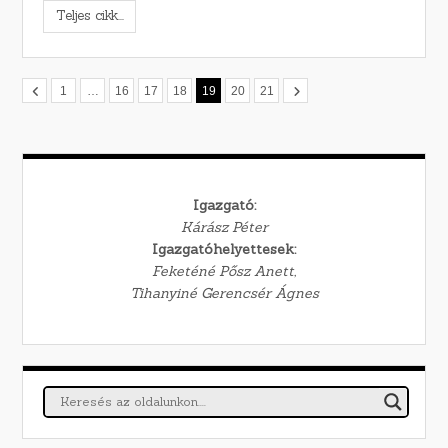
Teljes cikk...
1
…
16
17
18
19
20
21
Igazgató:
Kárász Péter
Igazgatóhelyettesek:
Feketéné Pősz Anett,
Tihanyiné Gerencsér Ágnes