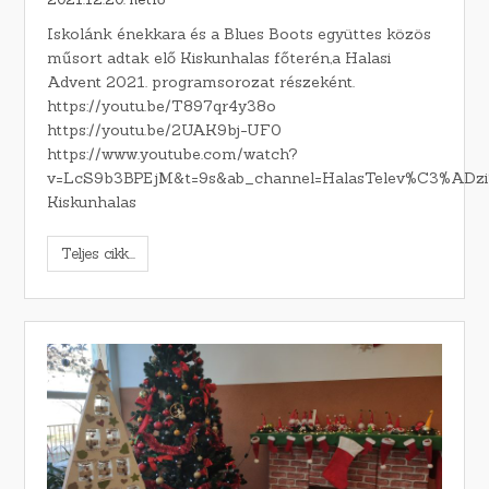
Iskolánk énekkara és a Blues Boots együttes közös
műsort adtak elő Kiskunhalas főterén,a Halasi
Advent 2021. programsorozat részeként.
https://youtu.be/T897qr4y38o
https://youtu.be/2UAK9bj-UF0
https://www.youtube.com/watch?
v=LcS9b3BPEjM&t=9s&ab_channel=HalasTelev%C3%ADz
Kiskunhalas
Teljes cikk...