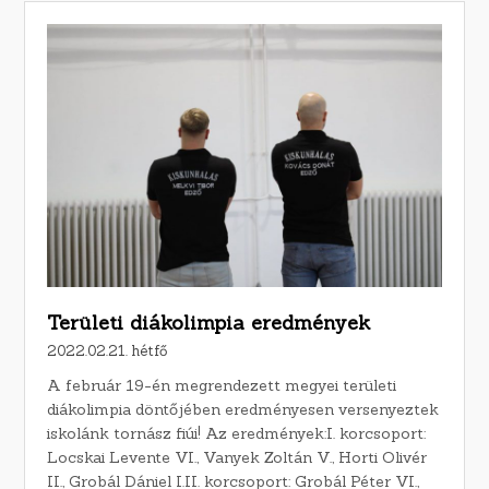
Területi diákolimpia eredmények
2022.02.21. hétfő
A február 19-én megrendezett megyei területi
diákolimpia döntőjében eredményesen versenyeztek
iskolánk tornász fiúi! Az eredmények:I. korcsoport:
Locskai Levente VI., Vanyek Zoltán V., Horti Olivér
II., Grobál Dániel I.II. korcsoport: Grobál Péter VI.,