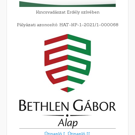
Kincsvadászat Erdély szívében
Pályázati azonosító: HAT-KP-1-2021/1-000068
Útinapló I.,
Útinapló II.