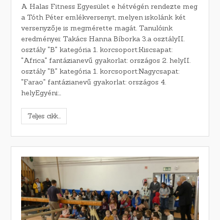
A Halas Fitness Egyesület e hétvégén rendezte meg
a Tóth Péter emlékversenyt, melyen iskolánk két
versenyzője is megmérette magát. Tanulóink
eredményei: Takács Hanna Bíborka 3.a osztályII.
osztály "B" kategória 1. korcsoport:Kiscsapat:
"Africa" fantázianevű gyakorlat: országos 2. helyII.
osztály "B" kategória 1. korcsoport:Nagycsapat:
"Farao" fantázianevű gyakorlat: országos 4.
helyEgyéni:…
Teljes cikk...