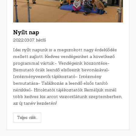
Nyílt nap
2022.03.07. hétfő
Idei nyílt napunk is a megszokott nagy érdeklődés
mellett zajlott. Kedves vendégeinket a következő
programmal vártuk:- Vendégeink köszöntése-
Bemutató órák leendő elsőseink bevonásával-
Intézményvezetői tájékoztató- Intézmény
bemutatása- Találkozás a leendő elsős tanító
nénikkel- Hitoktatói tájékoztatók Reméljük minél
több kedves kis arcot viszontlátunk szeptemberben,
az új tanév kezdetén!
Teljes cikk...