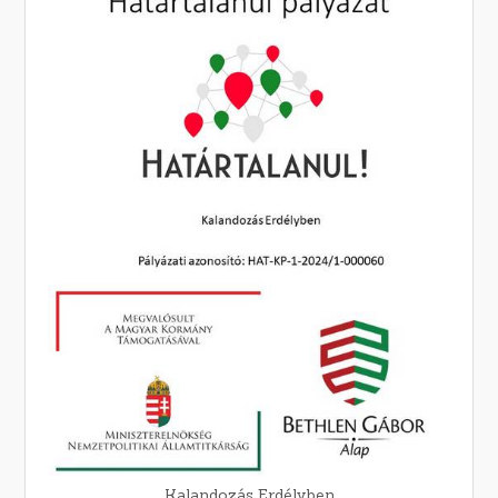
Kalandozás Erdélyben