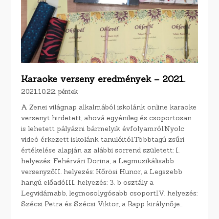
Karaoke verseny eredmények – 2021.
2021.10.22. péntek
A Zenei világnap alkalmából iskolánk online karaoke
versenyt hirdetett, ahová egyénileg és csoportosan
is lehetett pályázni bármelyik évfolyamról.Nyolc
videó érkezett iskolánk tanulóitól.Többtagú zsűri
értékelése alapján az alábbi sorrend született: I.
helyezés: Fehérvári Dorina, a Legmuzikálisabb
versenyzőII. helyezés: Kőrösi Hunor, a Legszebb
hangú előadóIII. helyezés: 3. b osztály a
Legvidámabb, legmosolygósabb csoportIV. helyezés:
Szécsi Petra és Szécsi Viktor, a Rapp királynője…