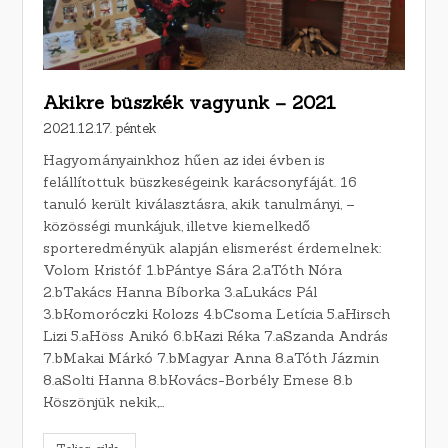
Akikre büszkék vagyunk – 2021
2021.12.17. péntek
Hagyományainkhoz hűen az idei évben is
felállítottuk büszkeségeink karácsonyfáját. 16
tanuló került kiválasztásra, akik tanulmányi, –
közösségi munkájuk, illetve kiemelkedő
sporteredményük alapján elismerést érdemelnek:
Volom Kristóf 1.bPántye Sára 2.aTóth Nóra
2.bTakács Hanna Bíborka 3.aLukács Pál
3.bKomoróczki Kolozs 4.bCsoma Letícia 5.aHirsch
Lizi 5.aHöss Anikó 6.bKazi Réka 7.aSzanda András
7.bMakai Márkó 7.bMagyar Anna 8.aTóth Jázmin
8.aSolti Hanna 8.bKovács-Borbély Emese 8.b
Köszönjük nekik,…