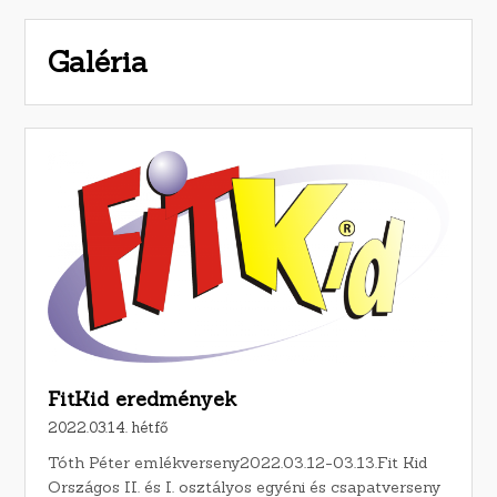
Galéria
FitKid eredmények
2022.03.14. hétfő
Tóth Péter emlékverseny2022.03.12-03.13.Fit Kid
Országos II. és I. osztályos egyéni és csapatverseny