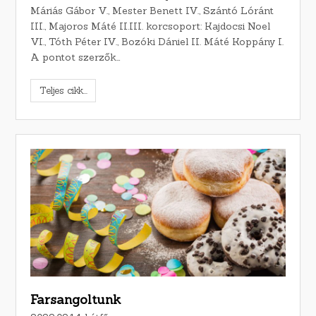
Máriás Gábor V., Mester Benett IV., Szántó Lóránt
III., Majoros Máté II.III. korcsoport: Kajdocsi Noel
VI., Tóth Péter IV., Bozóki Dániel II. Máté Koppány I.
A pontot szerzők…
Teljes cikk...
Farsangoltunk