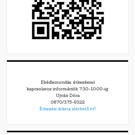
Ebédlemondás, étkezéssel
kapcsolatos információk 7:30-10:00-ig:
Ujvári Dóra
0670/375-9322
Étkezési árlista elérhető itt!