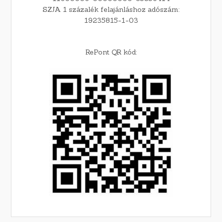
SZJA 1 százalék felajánláshoz adószám:
19235815-1-03
RePont QR kód: