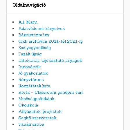
Oldalnavigáció
A.I. Matyi
Adatvédelmi irányelvek
Bázisintézmény
Cikk archívum 2011-től 2021-ig
Esélyegyenlőség
Fazék újság
Hitoktatás, tájékoztató anyagok
Innovációk
Jó gyakorlatok
Könyvtárunk
Közzétételi lista
Kréta – Classroom gondom van!
Minőségpolitikánk
Ökoiskola
Pályázatok, projektek
Segítő szervezetek
Tanári szoba