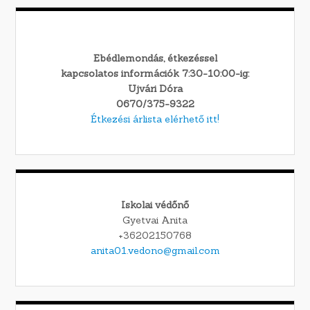
Ebédlemondás, étkezéssel
kapcsolatos információk 7:30-10:00-ig:
Ujvári Dóra
0670/375-9322
Étkezési árlista elérhető itt!
Iskolai védőnő
Gyetvai Anita
+36202150768
anita01.vedono@gmail.com