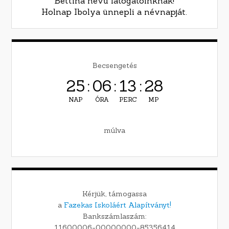
Bettina nevű látogatóinknak!
Holnap Ibolya ünnepli a névnapját.
Becsengetés
25
:
06
:
13
:
26
NAP
ÓRA
PERC
MP
múlva
Kérjük, támogassa
a
Fazekas Iskoláért Alapítványt!
Bankszámlaszám:
11600006-00000000-85356414