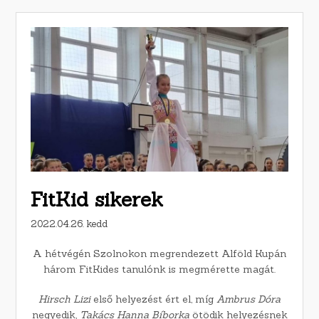
FitKid sikerek
2022.04.26. kedd
A hétvégén Szolnokon megrendezett Alföld Kupán
három FitKides tanulónk is megmérette magát.
Hirsch Lizi
első helyezést ért el, míg
Ambrus Dóra
negyedik,
Takács Hanna Bíborka
ötödik helyezésnek