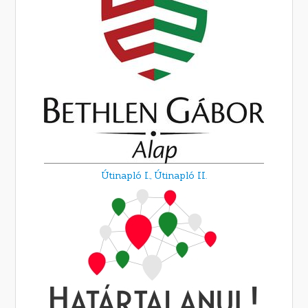
Útinapló I.,
Útinapló II.