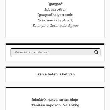
Igazgató:
Kárász Péter
Igazgatóhelyettesek:
Feketéné Pősz Anett,
Tihanyiné Gerencsér Ágnes
Ezen a héten
B
hét van
Iskolánk nyitva tartási ideje:
Tanítási napokon 7-18 óráig