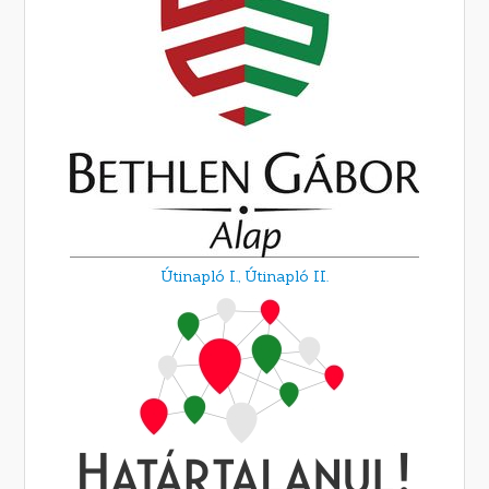
Útinapló I.,
Útinapló II.