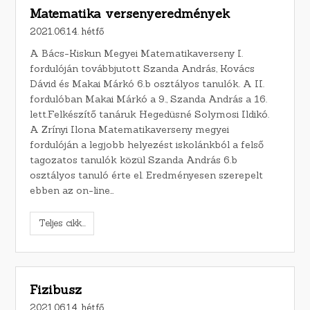
Matematika versenyeredmények
2021.06.14. hétfő
A Bács-Kiskun Megyei Matematikaverseny I.
fordulóján továbbjutott Szanda András, Kovács
Dávid és Makai Márkó 6.b osztályos tanulók. A II.
fordulóban Makai Márkó a 9., Szanda András a 16.
lett.Felkészítő tanáruk Hegedüsné Solymosi Ildikó.
A Zrínyi Ilona Matematikaverseny megyei
fordulóján a legjobb helyezést iskolánkból a felső
tagozatos tanulók közül Szanda András 6.b
osztályos tanuló érte el. Eredményesen szerepelt
ebben az on-line…
Teljes cikk...
Fizibusz
2021.06.14. hétfő