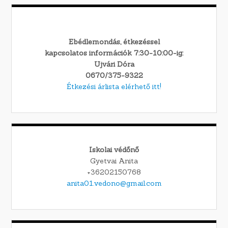
Ebédlemondás, étkezéssel
kapcsolatos információk 7:30-10:00-ig:
Ujvári Dóra
0670/375-9322
Étkezési árlista elérhető itt!
Iskolai védőnő
Gyetvai Anita
+36202150768
anita01.vedono@gmail.com