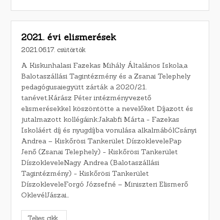
2021. évi elismerések
2021.06.17. csütörtök
A Kiskunhalasi Fazekas Mihály Általános Iskola,a
Balotaszállási Tagintézmény és a Zsanai Telephely
pedagógusaiegyütt zárták a 2020/21.
tanévet.Kárász Péter intézményvezető
elismerésekkel köszöntötte a nevelőket Díjazott és
jutalmazott kollégáink:Jakabfi Márta - Fazekas
Iskoláért díj és nyugdíjba vonulása alkalmábólCsányi
Andrea – Kiskőrösi Tankerület DíszoklevelePap
Jenő (Zsanai Telephely) - Kiskőrösi Tankerület
DíszokleveleNagy Andrea (Balotaszállási
Tagintézmény) - Kiskőrösi Tankerület
DíszokleveleForgó Józsefné – Miniszteri Elismerő
OklevélJászai…
Teljes cikk...