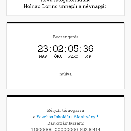
Holnap Lörinc ünnepli a névnapját.
Becsengetés
23
:
02
:
05
:
35
NAP
ÓRA
PERC
MP
múlva
Kérjük, támogassa
a
Fazekas Iskoláért Alapítványt!
Bankszámlaszám:
11600006-00000000-85356414