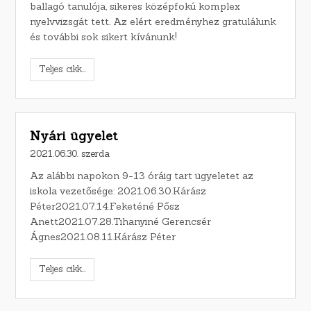
ballagó tanulója, sikeres középfokú komplex
nyelvvizsgát tett. Az elért eredményhez gratulálunk
és további sok sikert kívánunk!
Teljes cikk...
Nyári ügyelet
2021.06.30. szerda
Az alábbi napokon 9-13 óráig tart ügyeletet az
iskola vezetősége: 2021.06.30.Kárász
Péter2021.07.14.Feketéné Pősz
Anett2021.07.28.Tihanyiné Gerencsér
Ágnes2021.08.11.Kárász Péter
Teljes cikk...