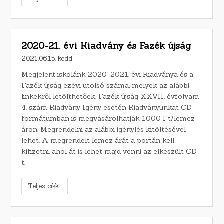
2020-21. évi Kiadvány és Fazék újság
2021.06.15. kedd
Megjelent iskolánk 2020-2021. évi Kiadványa és a
Fazék újság ezévi utolsó száma, melyek az alábbi
linkekről letölthetőek. Fazék újság XXVII. évfolyam
4. szám Kiadvány Igény esetén Kiadványunkat CD
formátumban is megvásárolhatják 1000 Ft/lemez
áron. Megrendelni az alábbi igénylés kitöltésével
lehet. A megrendelt lemez árát a portán kell
kifizetni, ahol át is lehet majd venni az elkészült CD-
t.
Teljes cikk...