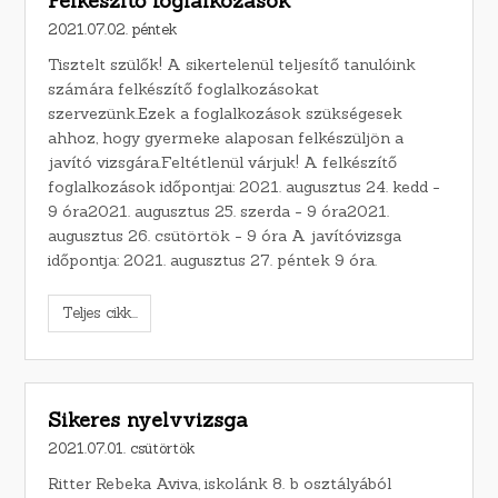
Felkészítő foglalkozások
2021.07.02. péntek
Tisztelt szülők! A sikertelenül teljesítő tanulóink
számára felkészítő foglalkozásokat
szervezünk.Ezek a foglalkozások szükségesek
ahhoz, hogy gyermeke alaposan felkészüljön a
javító vizsgára.Feltétlenül várjuk! A felkészítő
foglalkozások időpontjai: 2021. augusztus 24. kedd -
9 óra2021. augusztus 25. szerda - 9 óra2021.
augusztus 26. csütörtök - 9 óra A javítóvizsga
időpontja: 2021. augusztus 27. péntek 9 óra.
Teljes cikk...
Sikeres nyelvvizsga
2021.07.01. csütörtök
Ritter Rebeka Aviva, iskolánk 8. b osztályából