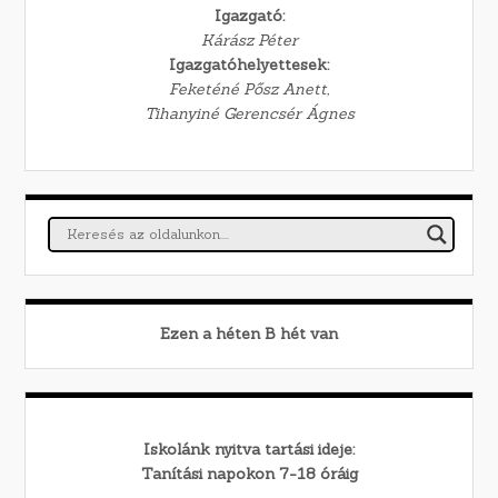
Igazgató:
Kárász Péter
Igazgatóhelyettesek:
Feketéné Pősz Anett,
Tihanyiné Gerencsér Ágnes
Ezen a héten
B
hét van
Iskolánk nyitva tartási ideje:
Tanítási napokon 7-18 óráig