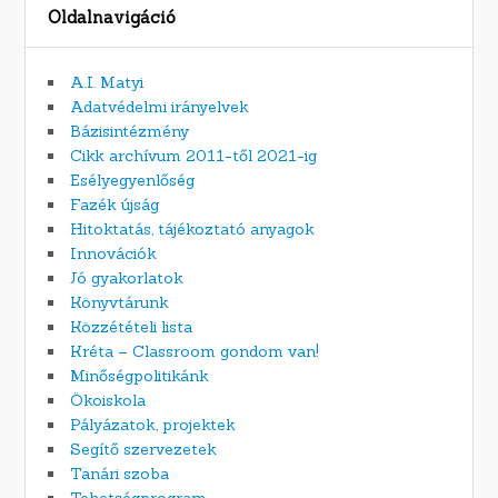
Oldalnavigáció
A.I. Matyi
Adatvédelmi irányelvek
Bázisintézmény
Cikk archívum 2011-től 2021-ig
Esélyegyenlőség
Fazék újság
Hitoktatás, tájékoztató anyagok
Innovációk
Jó gyakorlatok
Könyvtárunk
Közzétételi lista
Kréta – Classroom gondom van!
Minőségpolitikánk
Ökoiskola
Pályázatok, projektek
Segítő szervezetek
Tanári szoba
Tehetségprogram