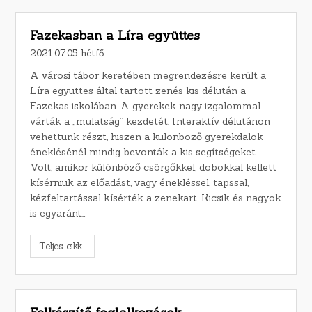
Fazekasban a Líra együttes
2021.07.05. hétfő
A városi tábor keretében megrendezésre került a
Líra együttes által tartott zenés kis délután a
Fazekas iskolában. A gyerekek nagy izgalommal
várták a „mulatság” kezdetét. Interaktív délutánon
vehettünk részt, hiszen a különböző gyerekdalok
éneklésénél mindig bevonták a kis segítségeket.
Volt, amikor különböző csörgőkkel, dobokkal kellett
kísérniük az előadást, vagy énekléssel, tapssal,
kézfeltartással kísérték a zenekart. Kicsik és nagyok
is egyaránt…
Teljes cikk...