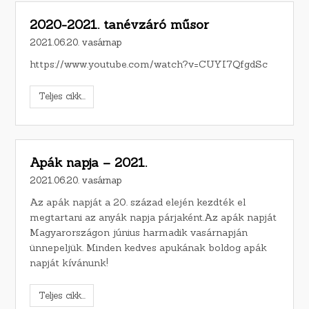
2020-2021. tanévzáró műsor
2021.06.20. vasárnap
https://www.youtube.com/watch?v=CUYI7QfgdSc
Teljes cikk...
Apák napja – 2021.
2021.06.20. vasárnap
Az apák napját a 20. század elején kezdték el
megtartani az anyák napja párjaként.Az apák napját
Magyarországon június harmadik vasárnapján
ünnepeljük. Minden kedves apukának boldog apák
napját kívánunk!
Teljes cikk...