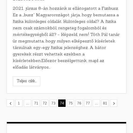
2021. június 8-án hozzánk is ellátogatott a Fizibusz.
Ez a ,,busz” Magyarországot járja, hogy bemutassa a
fizika különleges oldalát. Különleges oldal? A fizika
nem csak számokból, rengeteg fogalomból és
mértékegységből áll? - Képzeld, nem! Tóth Pál tanár
úr megmutatta, hogy milyen elképesztő kísérletek
társulnak egy-egy fizikai jelenséghez. A bátor
gyerekek részt vehettek ezekben a
kísérletekben.Először beszélgettünk, majd az
előadás látványos…
Teljes cikk...
1
…
71
72
73
74
75
76
77
…
81