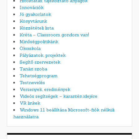
Hitoktatás, tájékoztató anyagok
Innovációk
Jó gyakorlatok
Könyvtárunk
Közzétételi lista
Kréta – Classroom gondom van!
Minőségpolitikánk
Ökoiskola
Pályázatok, projektek
Segítő szervezetek
Tanári szoba
Tehetségprogram
Testnevelés
Versenyek, eredmények
Videós segítségek – karantén idejére
VR linkek
Windows 11 beállítása Microsoft-fiók nélküli
használatra