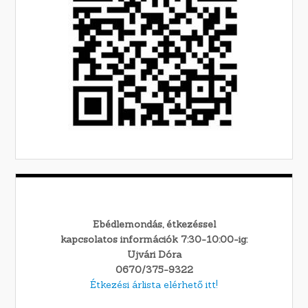
Ebédlemondás, étkezéssel
kapcsolatos információk 7:30-10:00-ig:
Ujvári Dóra
0670/375-9322
Étkezési árlista elérhető itt!