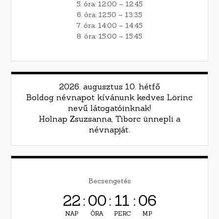
5. óra: 12:00 – 12:45
6. óra: 12:50 – 13:35
7. óra: 14:00 – 14:45
8. óra: 15:00 – 15:45
2026. augusztus 10. hétfő
Boldog névnapot kívánunk kedves Lörinc
nevű látogatóinknak!
Holnap Zsuzsanna, Tiborc ünnepli a
névnapját.
Becsengetés
22
:
00
:
11
:
05
NAP
ÓRA
PERC
MP