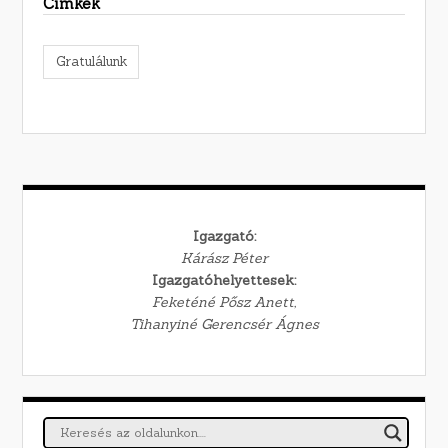
Címkék
Gratulálunk
Igazgató:
Kárász Péter
Igazgatóhelyettesek:
Feketéné Pősz Anett,
Tihanyiné Gerencsér Ágnes