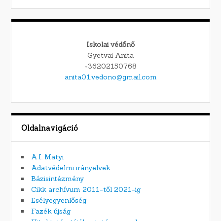
Iskolai védőnő
Gyetvai Anita
+36202150768
anita01.vedono@gmail.com
Oldalnavigáció
A.I. Matyi
Adatvédelmi irányelvek
Bázisintézmény
Cikk archívum 2011-től 2021-ig
Esélyegyenlőség
Fazék újság