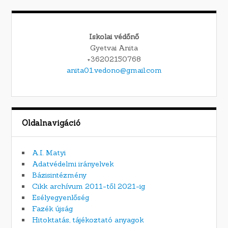
Iskolai védőnő
Gyetvai Anita
+36202150768
anita01.vedono@gmail.com
Oldalnavigáció
A.I. Matyi
Adatvédelmi irányelvek
Bázisintézmény
Cikk archívum 2011-től 2021-ig
Esélyegyenlőség
Fazék újság
Hitoktatás, tájékoztató anyagok