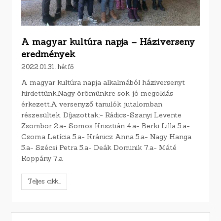
A magyar kultúra napja – Háziverseny
eredmények
2022.01.31. hétfő
A magyar kultúra napja alkalmából háziversenyt
hirdettünk.Nagy örömünkre sok jó megoldás
érkezett.A versenyző tanulók jutalomban
részesültek. Díjazottak:- Rádics-Szanyi Levente
Zsombor 2.a- Somos Krisztián 4.a- Berki Lilla 5.a-
Csoma Letícia 5.a- Kránicz Anna 5.a- Nagy Hanga
5.a- Szécsi Petra 5.a- Deák Dominik 7.a- Máté
Koppány 7.a
Teljes cikk...