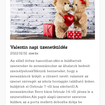
Valentin napi üzenetküldés
2022.02.02. szerda
Az előző évhez hasonlóan idén is küldhettek
üzeneteket és zeneszámokat az általatok kedvelt
személyeknek!Kérünk benneteket, hogy a
zeneszámok linkjét, a címzett nevét, valamint az
üzenet szövegét az iskola honlapján található linken
küldjétek el (február 7-től lesz elérhető).A
zeneszámokat Berci bácsi február 14-től játsza le a
szünetekben.Aki papír alapú üzenetet szeretne
küldeni, az a porta melletti dobozba dobja be