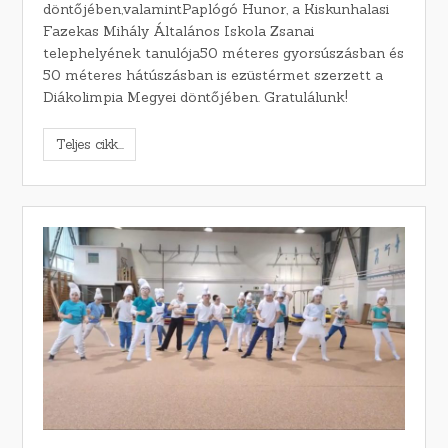
döntőjében,valamintPaplógó Hunor, a Kiskunhalasi
Fazekas Mihály Általános Iskola Zsanai
telephelyének tanulója50 méteres gyorsúszásban és
50 méteres hátúszásban is ezüstérmet szerzett a
Diákolimpia Megyei döntőjében. Gratulálunk!
Teljes cikk...