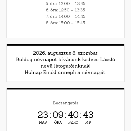
5. óra: 12:00 – 12:45
6. óra: 12:50 – 13:35
7. óra: 14:00 – 14:45
8. óra: 15:00 – 15:45
2026. augusztus 8. szombat
Boldog névnapot kívánunk kedves László
nevű látogatóinknak!
Holnap Emőd ünnepli a névnapját.
Becsengetés
23
:
09
:
40
:
42
NAP
ÓRA
PERC
MP