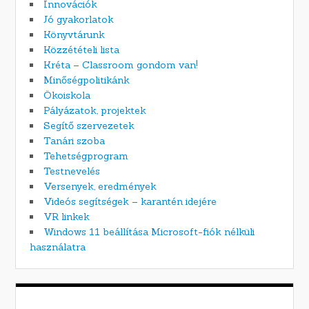
Innovációk
Jó gyakorlatok
Könyvtárunk
Közzétételi lista
Kréta – Classroom gondom van!
Minőségpolitikánk
Ökoiskola
Pályázatok, projektek
Segítő szervezetek
Tanári szoba
Tehetségprogram
Testnevelés
Versenyek, eredmények
Videós segítségek – karantén idejére
VR linkek
Windows 11 beállítása Microsoft-fiók nélküli
használatra