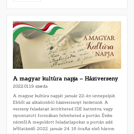
A magyar kultúra napja – Háziverseny
2022.01.19. szerda
A magyar kultúra napját január 22-én ünnepeljük.
Ebből az alkalomból háziversenyt hirdetünk. A
verseny feladatait letöltheted IDE kattintva, vagy
nyomtatott formában felveheted a portán, Évike
nénitől.A megoldott feladatlapokat a portán add
le!Határidő: 2022. január 24. 16 óraAz első három