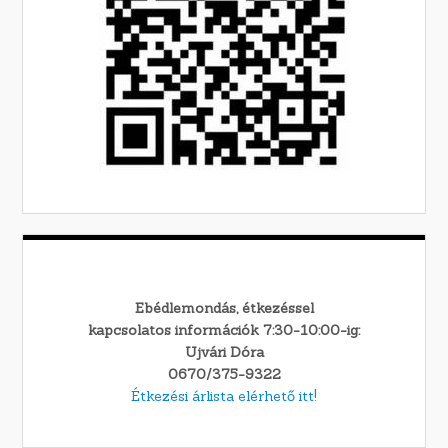
Ebédlemondás, étkezéssel
kapcsolatos információk 7:30-10:00-ig:
Ujvári Dóra
0670/375-9322
Étkezési árlista elérhető itt!