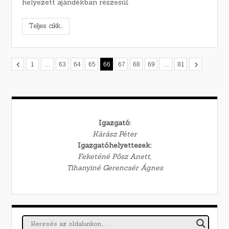
helyezett ajándékban részesül.
Teljes cikk...
1
…
63
64
65
66
67
68
69
…
81
Igazgató:
Kárász Péter
Igazgatóhelyettesek:
Feketéné Pősz Anett,
Tihanyiné Gerencsér Ágnes