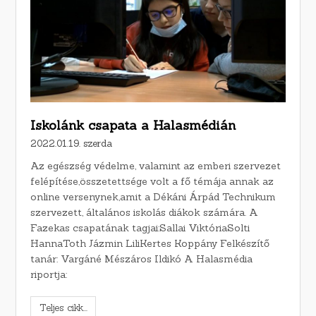
Iskolánk csapata a Halasmédián
2022.01.19. szerda
Az egészség védelme, valamint az emberi szervezet
felépítése,összetettsége volt a fő témája annak az
online versenynek,amit a Dékáni Árpád Technikum
szervezett, általános iskolás diákok számára. A
Fazekas csapatának tagjai:Sallai ViktóriaSolti
HannaToth Jázmin LiliKertes Koppány Felkészítő
tanár: Vargáné Mészáros Ildikó A Halasmédia
riportja:
Teljes cikk...