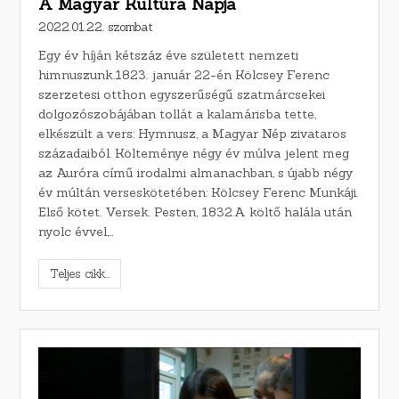
A Magyar Kultúra Napja
2022.01.22. szombat
Egy év híján kétszáz éve született nemzeti
himnuszunk.1823. január 22-én Kölcsey Ferenc
szerzetesi otthon egyszerűségű szatmárcsekei
dolgozószobájában tollát a kalamárisba tette,
elkészült a vers: Hymnusz, a Magyar Nép zivataros
századaiból. Költeménye négy év múlva jelent meg
az Auróra című irodalmi almanachban, s újabb négy
év múltán verseskötetében: Kölcsey Ferenc Munkáji.
Első kötet. Versek. Pesten, 1832.A költő halála után
nyolc évvel,…
Teljes cikk...