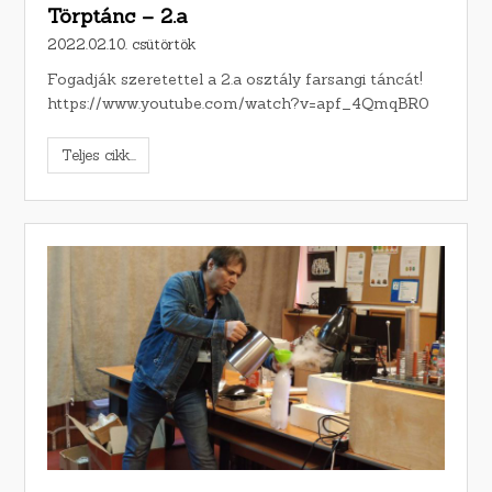
Törptánc – 2.a
2022.02.10. csütörtök
Fogadják szeretettel a 2.a osztály farsangi táncát!
https://www.youtube.com/watch?v=apf_4QmqBR0
Teljes cikk...