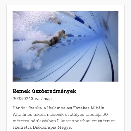
Remek úszóeredmények
2022.02.13. vasárnap
Sándor Bianka, a Kiskunhalasi Fazekas Mihály
Általános Iskola második osztályos tanulója 50
méteres hátúszásban I. korcsoportban ezüstérmet
szerzetta Diákolimpia Megyei