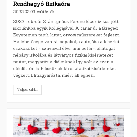
Rendhagyó fizikaóra
2022.02.03. csütörtök
2022. február 2-án Ignácz Ferenc lézerfizikus jött
iskolánkba egyik kollégájával. A tanár úr a Szegedi
Egyetemen tanít, kutat, orvosi műszereket fejleszt.
Ha lehetősége van rá, bepakolja autójába a kísérleti
eszközöket - szavaival élve, ami befér-, ellátogat
néhány iskolába és látványos fizikai kísérleteket
mutat, magyaráz a diákoknak.Így volt ez ezen a
délelőttön is. Először elektrosztatikai kísérleteket
végzett. Elmagyarázta, miért áll égnek…
Teljes cikk...