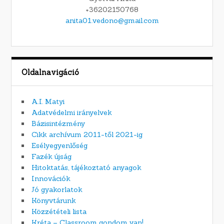
+36202150768
anita01.vedono@gmail.com
Oldalnavigáció
A.I. Matyi
Adatvédelmi irányelvek
Bázisintézmény
Cikk archívum 2011-től 2021-ig
Esélyegyenlőség
Fazék újság
Hitoktatás, tájékoztató anyagok
Innovációk
Jó gyakorlatok
Könyvtárunk
Közzétételi lista
Kréta – Classroom gondom van!