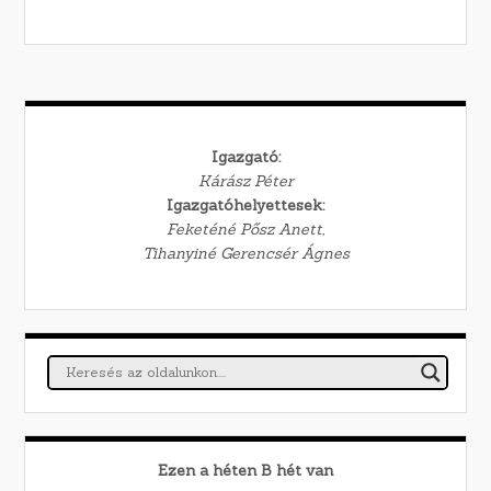
Igazgató:
Kárász Péter
Igazgatóhelyettesek:
Feketéné Pősz Anett,
Tihanyiné Gerencsér Ágnes
Ezen a héten
B
hét van