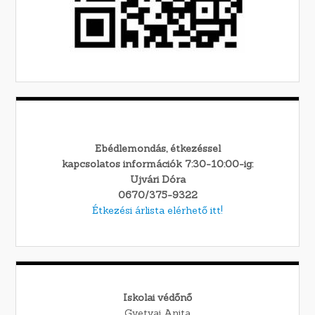
Ebédlemondás, étkezéssel
kapcsolatos információk 7:30-10:00-ig:
Ujvári Dóra
0670/375-9322
Étkezési árlista elérhető itt!
Iskolai védőnő
Gyetvai Anita