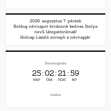
2026. augusztus 7. péntek
Boldog névnapot kívánunk kedves Ibolya
nevű látogatóinknak!
Holnap László ünnepli a névnapját.
Becsengetés
25
:
02
:
21
:
58
NAP
ÓRA
PERC
MP
múlva