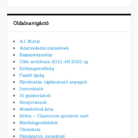
Oldalnavigáció
A.I. Matyi
Adatvédelmi irányelvek
Bázisintézmény
Cikk archívum 2011-től 2021-ig
Esélyegyenlőség
Fazék újság
Hitoktatás, tájékoztató anyagok
Innovációk
Jó gyakorlatok
Könyvtárunk
Közzétételi lista
Kréta – Classroom gondom van!
Minőségpolitikánk
Ökoiskola
Pályázatok, projektek