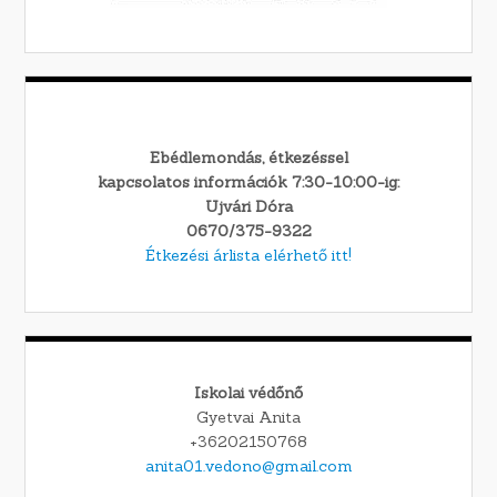
Ebédlemondás, étkezéssel
kapcsolatos információk 7:30-10:00-ig:
Ujvári Dóra
0670/375-9322
Étkezési árlista elérhető itt!
Iskolai védőnő
Gyetvai Anita
+36202150768
anita01.vedono@gmail.com