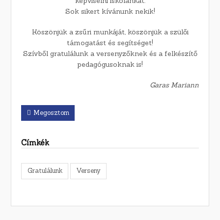
képviselni iskolánkat.
Sok sikert kívánunk nekik!
Köszönjük a zsűri munkáját, köszönjük a szülői
támogatást és segítséget!
Szívből gratulálunk a versenyzőknek és a felkészítő
pedagógusoknak is!
Garas Mariann
Megosztom
Címkék
Gratulálunk
Verseny