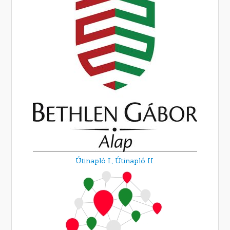
Útinapló I.,
Útinapló II.