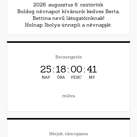
2026. augusztus 6. csütörtök
Boldog névnapot kívánunk kedves Berta,
Bettina nevű látogatóinknak!
Holnap Ibolya ünnepli a névnapját.
Becsengetés
25
:
18
:
00
:
40
NAP
ÓRA
PERC
MP
múlva
Kérjük, támogassa