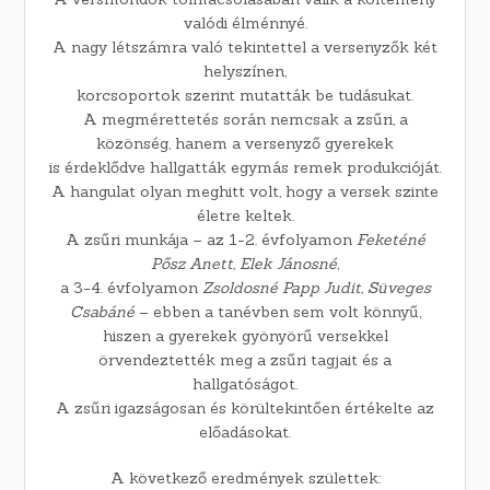
valódi élménnyé.
A nagy létszámra való tekintettel a versenyzők két
helyszínen,
korcsoportok szerint mutatták be tudásukat.
A megmérettetés során nemcsak a zsűri, a
közönség, hanem a versenyző gyerekek
is érdeklődve hallgatták egymás remek produkcióját.
A hangulat olyan meghitt volt, hogy a versek szinte
életre keltek.
A zsűri munkája – az 1-2. évfolyamon
Feketéné
Pősz Anett, Elek Jánosné
,
a 3-4. évfolyamon
Zsoldosné Papp Judit, Süveges
Csabáné
– ebben a tanévben sem volt könnyű,
hiszen a gyerekek gyönyörű versekkel
örvendeztették meg a zsűri tagjait és a
hallgatóságot.
A zsűri igazságosan és körültekintően értékelte az
előadásokat.
A következő eredmények születtek: