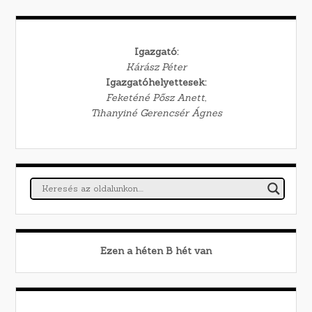
Igazgató:
Kárász Péter
Igazgatóhelyettesek:
Feketéné Pősz Anett,
Tihanyiné Gerencsér Ágnes
Ezen a héten
B
hét van