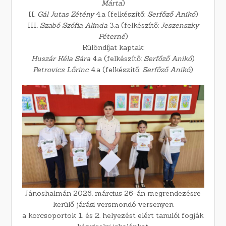
Márta
)
II.
Gál Jutas Zétény
4.a (felkészítő:
Serfőző Anikó
)
III.
Szabó Szófia Alinda
3.a (felkészítő:
Jeszenszky
Péterné
)
Különdíjat kaptak:
Huszár Kéla Sára
4.a (felkészítő:
Serfőző Anikó
)
Petrovics Lőrinc
4.a (felkészítő:
Serfőző Anikó
)
Jánoshalmán 2026. március 26-án megrendezésre
kerülő járási versmondó versenyen
a korcsoportok 1. és 2. helyezést elért tanulói fogják