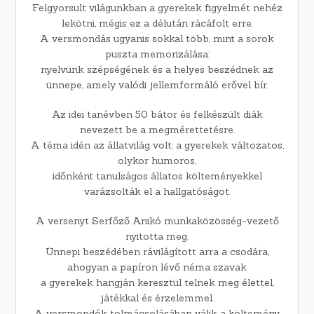
Felgyorsult világunkban a gyerekek figyelmét nehéz
lekötni, mégis ez a délután rácáfolt erre.
A versmondás ugyanis sokkal több, mint a sorok
puszta memorizálása:
nyelvünk szépségének és a helyes beszédnek az
ünnepe, amely valódi jellemformáló erővel bír.
Az idei tanévben 50 bátor és felkészült diák
nevezett be a megmérettetésre.
A téma idén az állatvilág volt: a gyerekek változatos,
olykor humoros,
időnként tanulságos állatos költeményekkel
varázsolták el a hallgatóságot.
A versenyt Serfőző Anikó munkaközösség-vezető
nyitotta meg.
Ünnepi beszédében rávilágított arra a csodára,
ahogyan a papíron lévő néma szavak
a gyerekek hangján keresztül telnek meg élettel,
játékkal és érzelemmel.
A versmondók tolmácsolásában válik a költemény