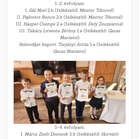
1-2. évfolyam:
I.
Gál Noel
2.b (felkészítő:
Mester Tiborné
)
II.
Pajlovics Bence
2.b (felkészítő:
Mester Tiborné
)
III.
Haspel Csenge
2.a (felkészítő:
Dely Zsuzsanna
)
III.
Takács Levente Zétény
1.a (felkészítő:
Garas
Mariann
)
Különdíjat kapott:
Tarjányi Attila
1.a (felkészítő:
Garas Mariann
)
3-4. évfolyam:
I.
Márta Zsolt Dominik
3.b (felkészítő:
Horváth