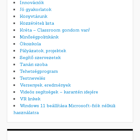
Innovációk
Jó gyakorlatok
Könyvtárunk
Közzétételi lista
Kréta – Classroom gondom van!
Minőségpolitikánk
Ökoiskola
Pályázatok, projektek
Segítő szervezetek
Tanári szoba
Tehetségprogram
Testnevelés
Versenyek, eredmények
Videós segítségek – karantén idejére
VR linkek
Windows 11 beállítása Microsoft-fiók nélküli
használatra