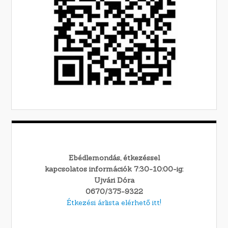
Ebédlemondás, étkezéssel
kapcsolatos információk 7:30-10:00-ig:
Ujvári Dóra
0670/375-9322
Étkezési árlista elérhető itt!