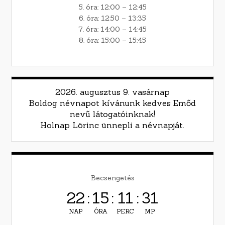
5. óra: 12:00 – 12:45
6. óra: 12:50 – 13:35
7. óra: 14:00 – 14:45
8. óra: 15:00 – 15:45
2026. augusztus 9. vasárnap
Boldog névnapot kívánunk kedves Emőd
nevű látogatóinknak!
Holnap Lörinc ünnepli a névnapját.
Becsengetés
22
:
15
:
11
:
30
NAP
ÓRA
PERC
MP