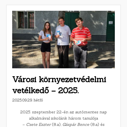
Városi környezetvédelmi
vetélkedő – 2025.
2025.09.29. hétfő
2025. szeptember 22-én az autómentes nap
alkalmával iskolánk három tanulója
–
Csete Eszter
(8.a),
Gáspár Bence
(8.a) és