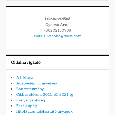
Iskolai védőnő
Gyetvai Anita
+36202150768
anita01.vedono@gmail.com
Oldalnavigáció
A.I. Matyi
Adatvédelmi irányelvek
Bázisintézmény
Cikk archívum 2011-től 2021-ig
Esélyegyenlőség
Fazék újság
Hitoktatás, tájékoztató anyagok