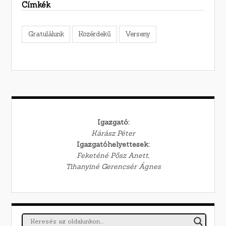
Címkék
Gratulálunk
Közérdekű
Verseny
Igazgató:
Kárász Péter
Igazgatóhelyettesek:
Feketéné Pősz Anett,
Tihanyiné Gerencsér Ágnes