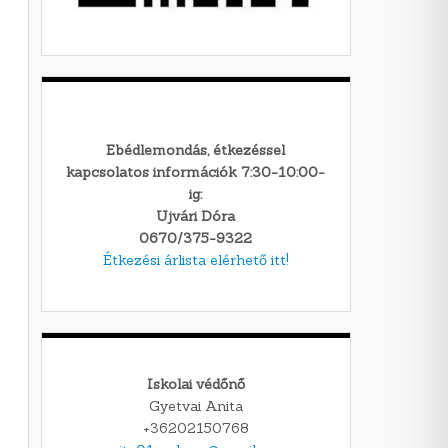
Ebédlemondás, étkezéssel
kapcsolatos információk 7:30-10:00-
ig:
Ujvári Dóra
0670/375-9322
Étkezési árlista elérhető itt!
Iskolai védőnő
Gyetvai Anita
+36202150768