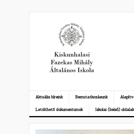
Skip
to
content
Aktuális híreink
Bemutatkozásunk
Alapít
Letölthető dokumentumok
Iskolai (belső) oldala