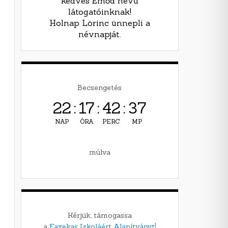
kedves Emőd nevű
látogatóinknak!
Holnap Lörinc ünnepli a
névnapját.
Becsengetés
22
:
17
:
42
:
35
NAP
ÓRA
PERC
MP
múlva
Kérjük, támogassa
a
Fazekas Iskoláért Alapítványt!