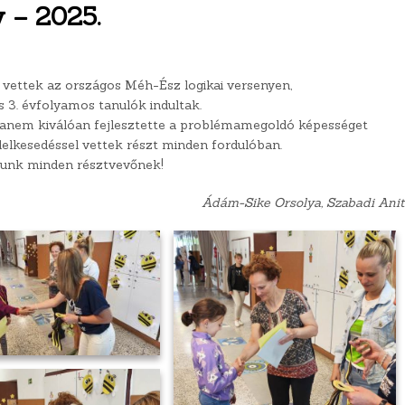
 – 2025.
zt vettek az országos Méh-Ész logikai versenyen,
és 3. évfolyamos tanulók indultak.
hanem kiválóan fejlesztette a problémamegoldó képességet
k lelkesedéssel vettek részt minden fordulóban.
lunk minden résztvevőnek!
Ádám-Sike Orsolya, Szabadi Ani