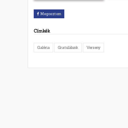
Megosztom
Címkék
Galéria
Gratulálunk
Verseny