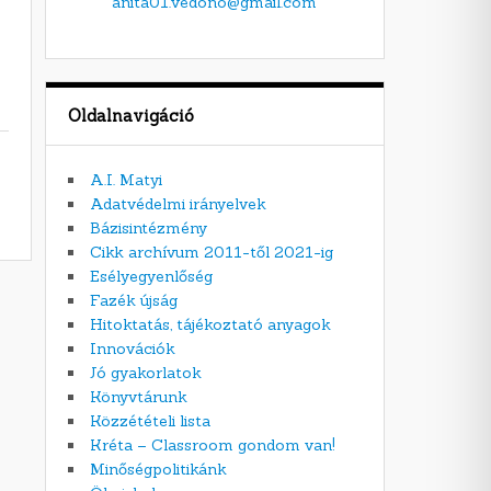
anita01.vedono@gmail.com
Oldalnavigáció
A.I. Matyi
Adatvédelmi irányelvek
Bázisintézmény
Cikk archívum 2011-től 2021-ig
Esélyegyenlőség
Fazék újság
Hitoktatás, tájékoztató anyagok
Innovációk
Jó gyakorlatok
Könyvtárunk
Közzétételi lista
Kréta – Classroom gondom van!
Minőségpolitikánk