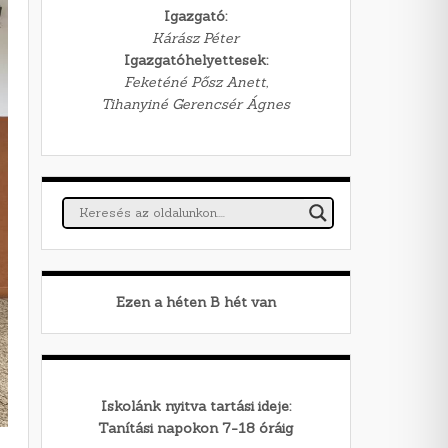
Igazgató:
Kárász Péter
Igazgatóhelyettesek:
Feketéné Pősz Anett,
Tihanyiné Gerencsér Ágnes
Ezen a héten
B
hét van
Iskolánk nyitva tartási ideje:
Tanítási napokon 7-18 óráig