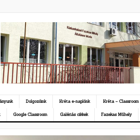
ványunk
Dolgozóink
Kréta e-naplónk
Kréta – Classroom
k
Google Classroom
Galériás cikkek
Fazekas Műhely