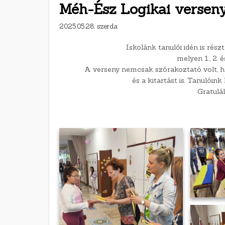
Méh-Ész Logikai verseny
2025.05.28. szerda
Iskolánk tanulói idén is rés
melyen 1., 2. 
A verseny nemcsak szórakoztató volt, 
és a kitartást is. Tanulóin
Gratulá