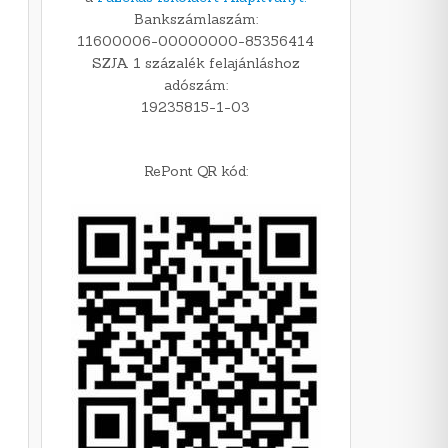
Bankszámlaszám:
11600006-00000000-85356414
SZJA 1 százalék felajánláshoz
adószám:
19235815-1-03
RePont QR kód: