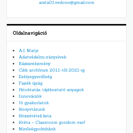
anita01.vedono@gmail.com
Oldalnavigáció
A.I. Matyi
Adatvédelmi irányelvek
Bázisintézmény
Cikk archívum 2011-től 2021-ig
Esélyegyenlőség
Fazék újság
Hitoktatás, tájékoztató anyagok
Innovációk
Jó gyakorlatok
Könyvtárunk
Közzétételi lista
Kréta – Classroom gondom van!
Minőségpolitikánk