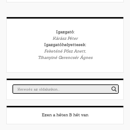
Igazgató:
Kárász Péter
Igazgatóhelyettesek:
Feketéné Pősz Anett,
Tihanyiné Gerencsér Ágnes
Ezen a héten
B
hét van