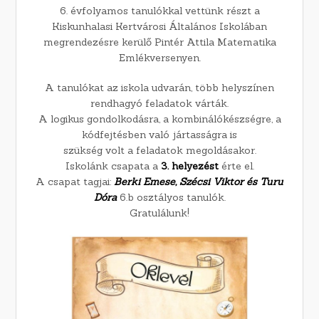
6. évfolyamos tanulókkal vettünk részt a
Kiskunhalasi Kertvárosi Általános Iskolában
megrendezésre kerülő Pintér Attila Matematika
Emlékversenyen.
A tanulókat az iskola udvarán, több helyszínen
rendhagyó feladatok várták.
A logikus gondolkodásra, a kombinálókészségre, a
kódfejtésben való jártasságra is
szükség volt a feladatok megoldásakor.
Iskolánk csapata a
3. helyezést
érte el.
A csapat tagjai:
Berki Emese, Szécsi Viktor és Turu
Dóra
6.b osztályos tanulók.
Gratulálunk!