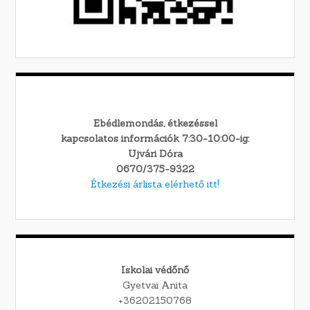
Ebédlemondás, étkezéssel
kapcsolatos információk 7:30-10:00-ig:
Ujvári Dóra
0670/375-9322
Étkezési árlista elérhető itt!
Iskolai védőnő
Gyetvai Anita
+36202150768