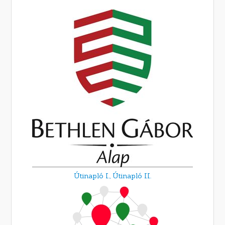
Útinapló I.,
Útinapló II.