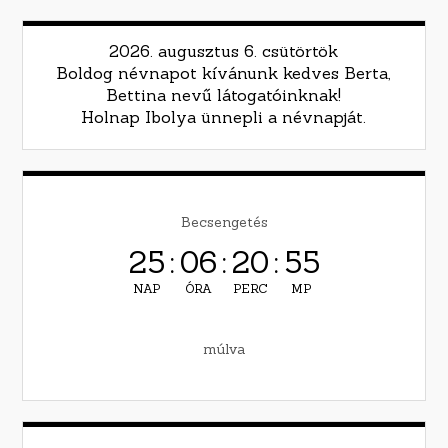
2026. augusztus 6. csütörtök
Boldog névnapot kívánunk kedves Berta,
Bettina nevű látogatóinknak!
Holnap Ibolya ünnepli a névnapját.
Becsengetés
25
:
06
:
20
:
54
NAP
ÓRA
PERC
MP
múlva