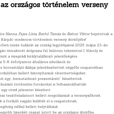
 az országos történelem verseny
cs Hanna, Fejes Lívia, Bathó Tamás
és
Szécsi Viktor
bejutottak a
Kárpát-medencei történelem verseny döntőjébe!
eti össze tudását az ország legjobbjaival 2025. május 23-án.
n témakörét dolgozza fel, különös tekintettel I. Károly és
mint a visegrádi királytalálkozó jelentőségére.
 5-8. évfolyamos általános iskolások és
 korosztályú diákjai jelentkezhettek négyfős csapatokban.
rdulóban kellett bizonyítaniuk rátermettségüket.
ok egy „bemutatkozó prezentációt” készítettek.
kozású történelmi forrásokat is felhasználhatták.
egy rövid jelenetet készített.
ras tesztfeladatsort kellett megoldaniuk a versenyzőknek.
ők a forduló napján küldték el a csapatoknak,
egítség nélkül kellett helytállniuk.
egjobb tizenkét csapat jutott be az országos döntőbe,