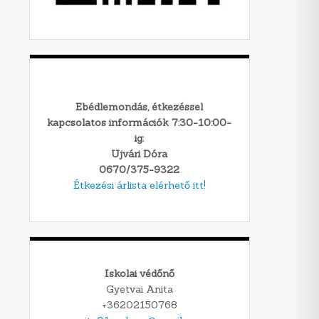
Ebédlemondás, étkezéssel
kapcsolatos információk 7:30-10:00-
ig:
Ujvári Dóra
0670/375-9322
Étkezési árlista elérhető itt!
Iskolai védőnő
Gyetvai Anita
+36202150768