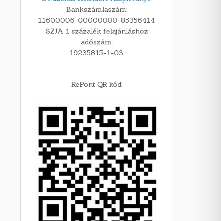
Bankszámlaszám:
11600006-00000000-85356414
SZJA 1 százalék felajánláshoz
adószám:
19235815-1-03
RePont QR kód: