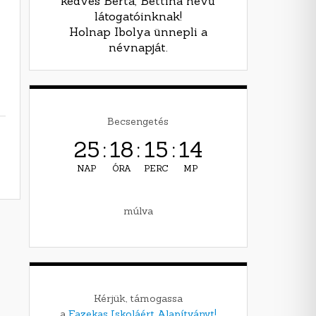
kedves Berta, Bettina nevű
látogatóinknak!
Holnap Ibolya ünnepli a
névnapját.
Becsengetés
25
:
18
:
15
:
12
NAP
ÓRA
PERC
MP
múlva
Kérjük, támogassa
a
Fazekas Iskoláért Alapítványt!