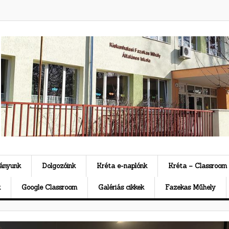
ványunk
Dolgozóink
Kréta e-naplónk
Kréta – Classroom
k
Google Classroom
Galériás cikkek
Fazekas Műhely