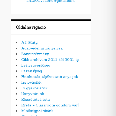
anita01.vedono@gmail.com
Oldalnavigáció
A.I. Matyi
Adatvédelmi irányelvek
Bázisintézmény
Cikk archívum 2011-től 2021-ig
Esélyegyenlőség
Fazék újság
Hitoktatás, tájékoztató anyagok
Innovációk
Jó gyakorlatok
Könyvtárunk
Közzétételi lista
Kréta – Classroom gondom van!
Minőségpolitikánk