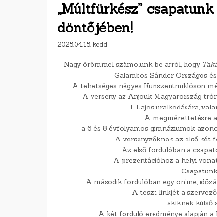
„Múltfürkész” csapatunk
döntőjében!
2025.04.15. kedd
Nagy örömmel számolunk be arról, hogy
Taká
Galambos Sándor Országos és 
A tehetséges négyes Kunszentmiklóson mérh
A verseny az Anjouk Magyarország trónjá
I. Lajos uralkodására, vala
A megmérettetésre az
a 6 és 8 évfolyamos gimnáziumok azonos
A versenyzőknek az első két fo
Az első fordulóban a csapat
A prezentációhoz a helyi vonat
Csapatunk 
A második fordulóban egy online, időzá
A teszt linkjét a szervez
akiknek külső s
A két forduló eredménye alapján a l