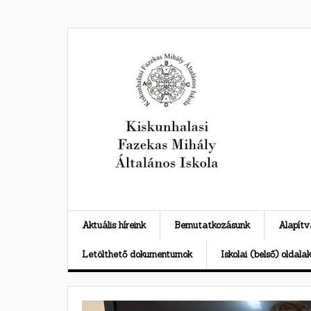
Skip
to
content
Aktuális híreink
Bemutatkozásunk
Alapít
Letölthető dokumentumok
Iskolai (belső) oldala