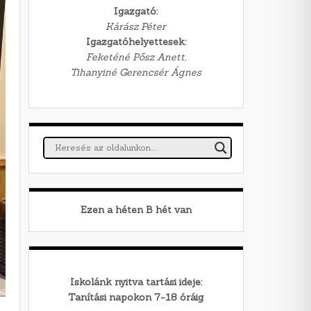
Igazgató:
Kárász Péter
Igazgatóhelyettesek:
Feketéné Pősz Anett,
Tihanyiné Gerencsér Ágnes
Ezen a héten
B
hét van
Iskolánk nyitva tartási ideje:
Tanítási napokon 7-18 óráig