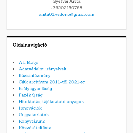
Gyetvai Anita
+36202150768
anita01.vedono@gmail.com
Oldalnavigáció
A.I. Matyi
Adatvédelmi irányelvek
Bázisintézmény
Cikk archívum 2011-től 2021-ig
Esélyegyenlőség
Fazék újság
Hitoktatás, tájékoztató anyagok
Innovációk
Jó gyakorlatok
Könyvtárunk
Közzétételi lista