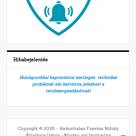
Hibabejelentés
Honlapunkkal kapcsolatos esetleges technikai
problémát ide kattintva jelezheti a
rendszergazdánknak!
Copyright © 2026. − Kiskunhalasi Fazekas Mihály
Általános Iskola − Minden jog fenntartva