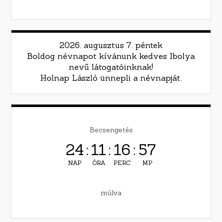
2026. augusztus 7. péntek
Boldog névnapot kívánunk kedves Ibolya
nevű látogatóinknak!
Holnap László ünnepli a névnapját.
Becsengetés
24
:
11
:
16
:
56
NAP
ÓRA
PERC
MP
múlva