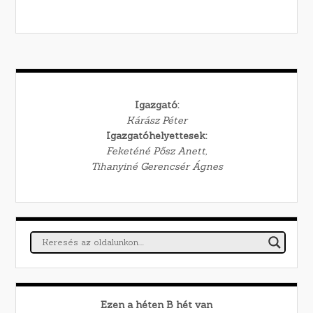
Igazgató:
Kárász Péter
Igazgatóhelyettesek:
Feketéné Pősz Anett,
Tihanyiné Gerencsér Ágnes
Ezen a héten
B
hét van