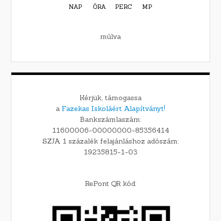
NAP
ÓRA
PERC
MP
múlva
Kérjük, támogassa
a
Fazekas Iskoláért Alapítványt!
Bankszámlaszám:
11600006-00000000-85356414
SZJA 1 százalék felajánláshoz adószám:
19235815-1-03
RePont QR kód: