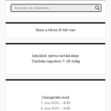
Ezen a héten
B
hét van
Iskolánk nyitva tartási ideje:
Tanítási napokon 7-18 óráig
Csengetési rend:
1. óra: 8:00 – 8:45
2. óra: 9:00 – 9:45