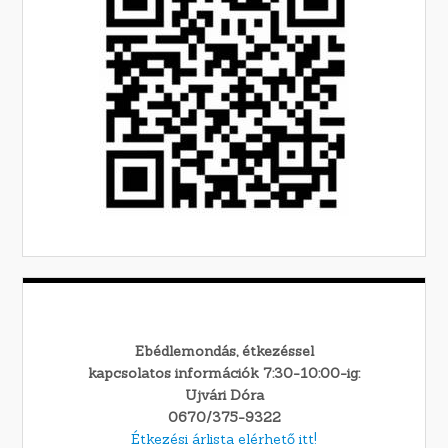
Ebédlemondás, étkezéssel
kapcsolatos információk 7:30-10:00-ig:
Ujvári Dóra
0670/375-9322
Étkezési árlista elérhető itt!