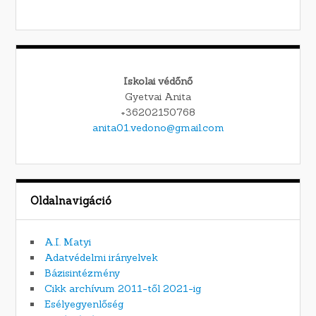
Iskolai védőnő
Gyetvai Anita
+36202150768
anita01.vedono@gmail.com
Oldalnavigáció
A.I. Matyi
Adatvédelmi irányelvek
Bázisintézmény
Cikk archívum 2011-től 2021-ig
Esélyegyenlőség