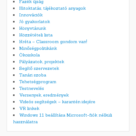
Fazék újság
Hitoktatás, tájékoztató anyagok
Innovációk
Jó gyakorlatok
Könyvtárunk
Közzétételi lista
Kréta – Classroom gondom van!
Minőségpolitikánk
Ökoiskola
Pályázatok, projektek
Segítő szervezetek
Tanári szoba
Tehetségprogram
Testnevelés
Versenyek, eredmények
Videós segítségek – karantén idejére
VR linkek
Windows 11 beállítása Microsoft-fiók nélküli
használatra