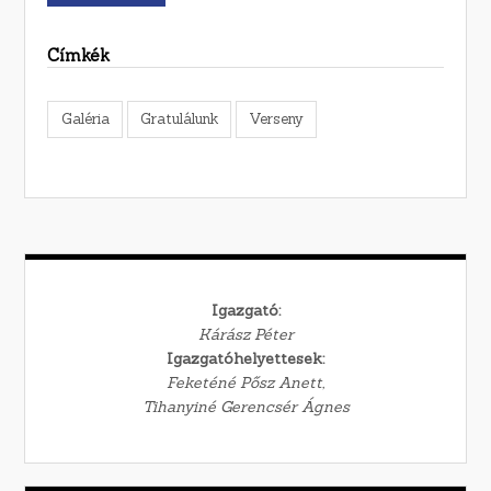
Címkék
Galéria
Gratulálunk
Verseny
Igazgató:
Kárász Péter
Igazgatóhelyettesek:
Feketéné Pősz Anett,
Tihanyiné Gerencsér Ágnes