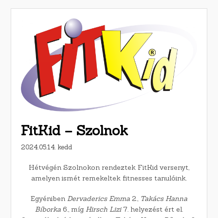
FitKid – Szolnok
2024.05.14. kedd
Hétvégén Szolnokon rendeztek FitKid versenyt,
amelyen ismét remekeltek fitnesses tanulóink.
Egyéniben
Dervaderics Emma
2.,
Takács Hanna
Bíborka
6., míg
Hirsch Lizi
7. helyezést ért el.