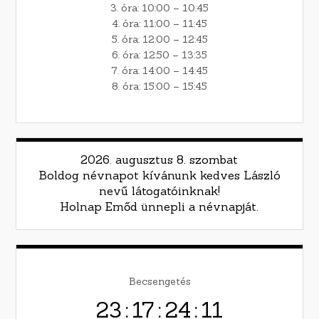
3. óra: 10:00 – 10:45
4. óra: 11:00 – 11:45
5. óra: 12:00 – 12:45
6. óra: 12:50 – 13:35
7. óra: 14:00 – 14:45
8. óra: 15:00 – 15:45
2026. augusztus 8. szombat
Boldog névnapot kívánunk kedves László
nevű látogatóinknak!
Holnap Emőd ünnepli a névnapját.
Becsengetés
23
:
17
:
24
:
09