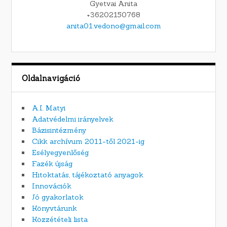
Gyetvai Anita
+36202150768
anita01.vedono@gmail.com
Oldalnavigáció
A.I. Matyi
Adatvédelmi irányelvek
Bázisintézmény
Cikk archívum 2011-től 2021-ig
Esélyegyenlőség
Fazék újság
Hitoktatás, tájékoztató anyagok
Innovációk
Jó gyakorlatok
Könyvtárunk
Közzétételi lista