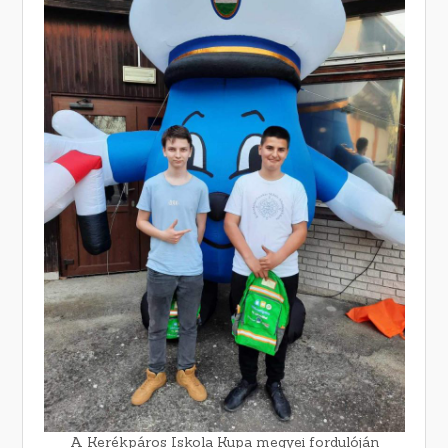
A Kerékpáros Iskola Kupa megyei fordulóján