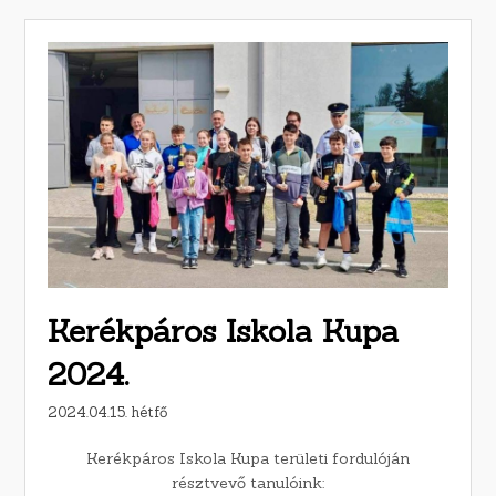
Kerékpáros Iskola Kupa
2024.
2024.04.15. hétfő
Kerékpáros Iskola Kupa területi fordulóján
résztvevő tanulóink: