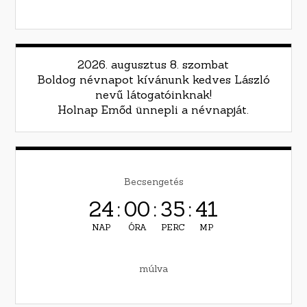
2026. augusztus 8. szombat
Boldog névnapot kívánunk kedves László
nevű látogatóinknak!
Holnap Emőd ünnepli a névnapját.
Becsengetés
24
:
00
:
35
:
40
NAP
ÓRA
PERC
MP
múlva