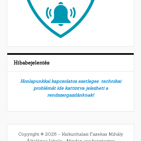
Hibabejelentés
Honlapunkkal kapcsolatos esetleges technikai
problémát ide kattintva jelezheti a
rendszergazdánknak!
Copyright © 2026. − Kiskunhalasi Fazekas Mihály
Általános Iskola − Minden jog fenntartva