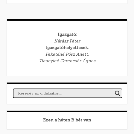
Igazgató:
Kárász Péter
Igazgatóhelyettesek:
Feketéné Pősz Anett,
Tihanyiné Gerencsér Ágnes
Ezen a héten
B
hét van