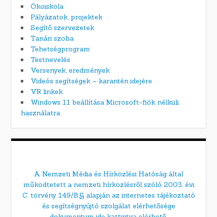
Ökoiskola
Pályázatok, projektek
Segítő szervezetek
Tanári szoba
Tehetségprogram
Testnevelés
Versenyek, eredmények
Videós segítségek – karantén idejére
VR linkek
Windows 11 beállítása Microsoft-fiók nélküli
használatra
A Nemzeti Média és Hírközlési Hatóság által
működtetett a nemzeti hírközlésről szóló 2003. évi
C. törvény 149/B.§ alapján az internetes tájékoztató
és segítségnyújtó szolgálat elérhetősége
dokumentum ide kattintva elérhető.