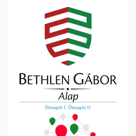
Útinapló I.,
Útinapló II.