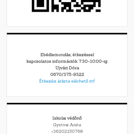
Ebédlemondás, étkezéssel
kapcsolatos információk 7:30-10:00-ig:
Ujvári Dóra
0670/375-9322
Étkezési árlista elérhető itt!
Iskolai védőnő
Gyetvai Anita
+36202150768