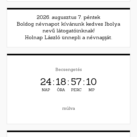
2026. augusztus 7. péntek
Boldog névnapot kívánunk kedves Ibolya
nevű látogatóinknak!
Holnap László ünnepli a névnapját.
Becsengetés
24
:
18
:
57
:
09
NAP
ÓRA
PERC
MP
múlva