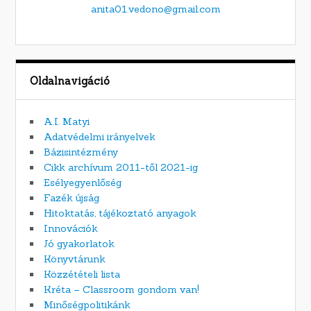
anita01.vedono@gmail.com
Oldalnavigáció
A.I. Matyi
Adatvédelmi irányelvek
Bázisintézmény
Cikk archívum 2011-től 2021-ig
Esélyegyenlőség
Fazék újság
Hitoktatás, tájékoztató anyagok
Innovációk
Jó gyakorlatok
Könyvtárunk
Közzétételi lista
Kréta – Classroom gondom van!
Minőségpolitikánk