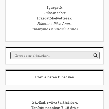
Igazgató:
Kárász Péter
Igazgatóhelyettesek:
Feketéné Pősz Anett,
Tihanyiné Gerencsér Ágnes
Ezen a héten
B
hét van
Iskolánk nyitva tartási ideje:
Tanítási napokon 7-18 óráig