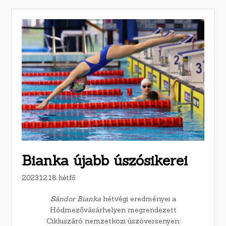
Bianka újabb úszósikerei
2023.12.18. hétfő
Sándor Bianka
hétvégi eredményei a
Hódmezővásárhelyen megrendezett
Cikluszáró nemzetközi úszóversenyen: