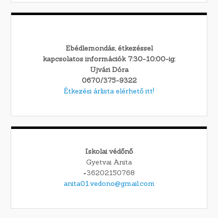
Ebédlemondás, étkezéssel
kapcsolatos információk 7:30-10:00-ig:
Ujvári Dóra
0670/375-9322
Étkezési árlista elérhető itt!
Iskolai védőnő
Gyetvai Anita
+36202150768
anita01.vedono@gmail.com