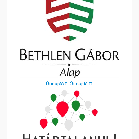
Útinapló I.,
Útinapló II.