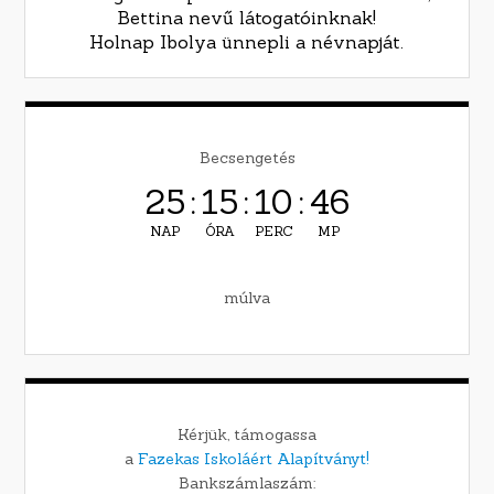
Bettina nevű látogatóinknak!
Holnap Ibolya ünnepli a névnapját.
Becsengetés
25
:
15
:
10
:
45
NAP
ÓRA
PERC
MP
múlva
Kérjük, támogassa
a
Fazekas Iskoláért Alapítványt!
Bankszámlaszám: