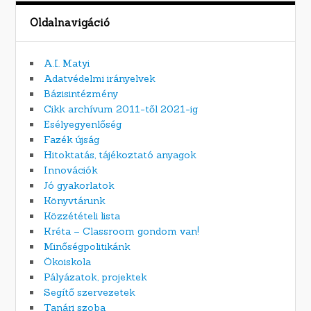
Oldalnavigáció
A.I. Matyi
Adatvédelmi irányelvek
Bázisintézmény
Cikk archívum 2011-től 2021-ig
Esélyegyenlőség
Fazék újság
Hitoktatás, tájékoztató anyagok
Innovációk
Jó gyakorlatok
Könyvtárunk
Közzétételi lista
Kréta – Classroom gondom van!
Minőségpolitikánk
Ökoiskola
Pályázatok, projektek
Segítő szervezetek
Tanári szoba