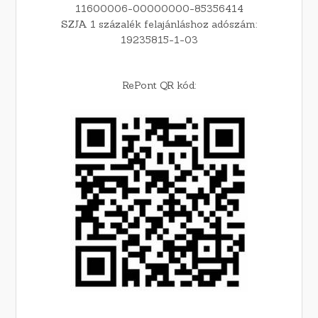
11600006-00000000-85356414
SZJA 1 százalék felajánláshoz adószám:
19235815-1-03
RePont QR kód: