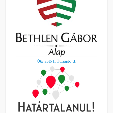
Útinapló I.,
Útinapló II.