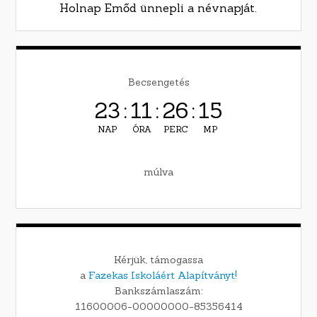
Holnap Emőd ünnepli a névnapját.
Becsengetés
23
:
11
:
26
:
14
NAP
ÓRA
PERC
MP
múlva
Kérjük, támogassa
a
Fazekas Iskoláért Alapítványt!
Bankszámlaszám:
11600006-00000000-85356414