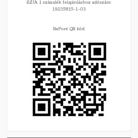
SZJA 1 százalék felajánláshoz adószám:
19235815-1-03
RePont QR kód: