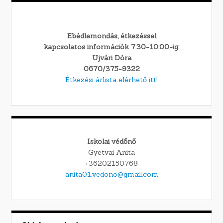
Ebédlemondás, étkezéssel
kapcsolatos információk 7:30-10:00-ig:
Ujvári Dóra
0670/375-9322
Étkezési árlista elérhető itt!
Iskolai védőnő
Gyetvai Anita
+36202150768
anita01.vedono@gmail.com