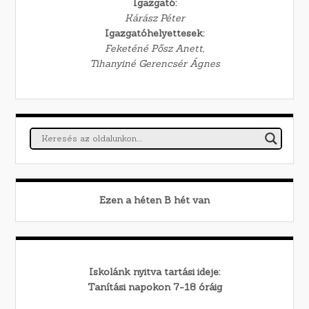
Igazgató:
Kárász Péter
Igazgatóhelyettesek:
Feketéné Pősz Anett,
Tihanyiné Gerencsér Ágnes
Ezen a héten
B
hét van
Iskolánk nyitva tartási ideje:
Tanítási napokon 7-18 óráig