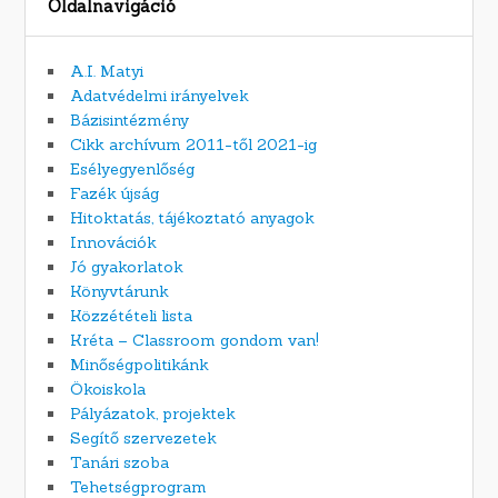
Oldalnavigáció
A.I. Matyi
Adatvédelmi irányelvek
Bázisintézmény
Cikk archívum 2011-től 2021-ig
Esélyegyenlőség
Fazék újság
Hitoktatás, tájékoztató anyagok
Innovációk
Jó gyakorlatok
Könyvtárunk
Közzétételi lista
Kréta – Classroom gondom van!
Minőségpolitikánk
Ökoiskola
Pályázatok, projektek
Segítő szervezetek
Tanári szoba
Tehetségprogram