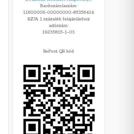
Bankszámlaszám:
11600006-00000000-85356414
SZJA 1 százalék felajánláshoz
adószám:
19235815-1-03
RePont QR kód: