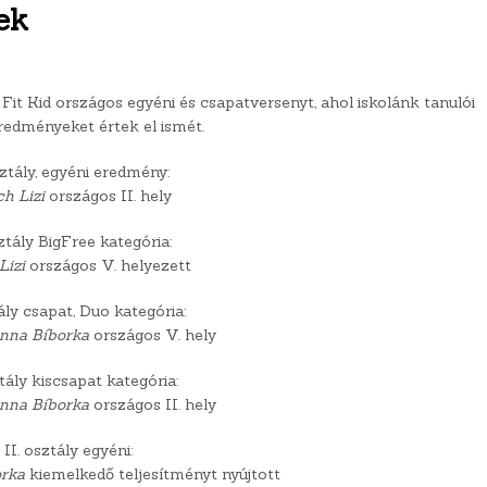
ek
it Kid országos egyéni és csapatversenyt, ahol iskolánk tanulói
redményeket értek el ismét.
sztály, egyéni eredmény:
ch Lizi
országos II. hely
sztály BigFree kategória:
Lizi
országos V. helyezett
tály csapat, Duo kategória:
nna Bíborka
országos V. hely
ztály kiscsapat kategória:
nna Bíborka
országos II. hely
II. osztály egyéni:
rka
kiemelkedő teljesítményt nyújtott