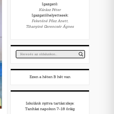
Igazgató:
Kárász Péter
Igazgatóhelyettesek:
Feketéné Pősz Anett,
Tihanyiné Gerencsér Ágnes
Ezen a héten
B
hét van
Iskolánk nyitva tartási ideje:
Tanítási napokon 7-18 óráig