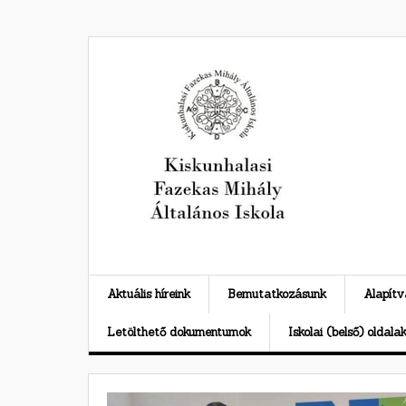
Skip
to
content
Aktuális híreink
Bemutatkozásunk
Alapít
Letölthető dokumentumok
Iskolai (belső) oldala