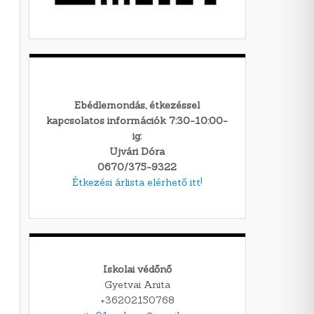
Ebédlemondás, étkezéssel
kapcsolatos információk 7:30-10:00-
ig:
Ujvári Dóra
0670/375-9322
Étkezési árlista elérhető itt!
Iskolai védőnő
Gyetvai Anita
+36202150768