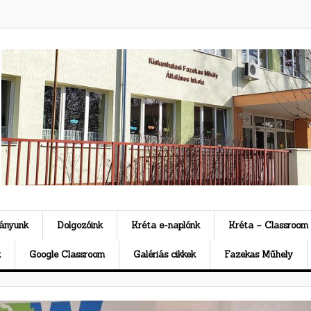
ványunk
Dolgozóink
Kréta e-naplónk
Kréta – Classroom
k
Google Classroom
Galériás cikkek
Fazekas Műhely