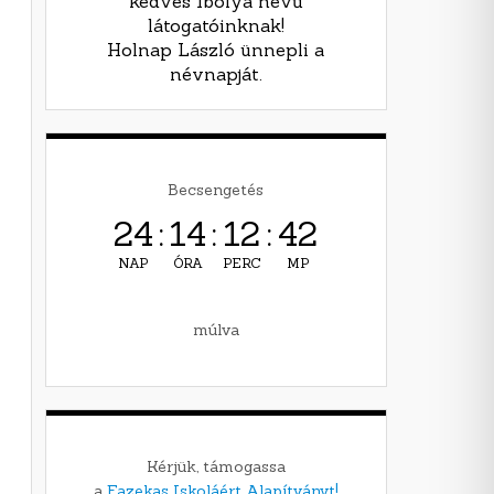
kedves Ibolya nevű
látogatóinknak!
Holnap László ünnepli a
névnapját.
Becsengetés
24
:
14
:
12
:
41
NAP
ÓRA
PERC
MP
múlva
Kérjük, támogassa
a
Fazekas Iskoláért Alapítványt!