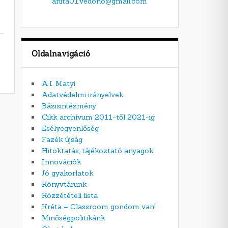
anita01.vedono@gmail.com
Oldalnavigáció
A.I. Matyi
Adatvédelmi irányelvek
Bázisintézmény
Cikk archívum 2011-től 2021-ig
Esélyegyenlőség
Fazék újság
Hitoktatás, tájékoztató anyagok
Innovációk
Jó gyakorlatok
Könyvtárunk
Közzétételi lista
Kréta – Classroom gondom van!
Minőségpolitikánk