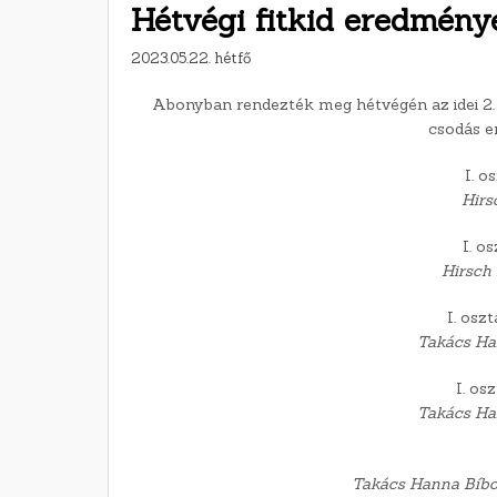
Hétvégi fitkid eredmény
2023.05.22. hétfő
Abonyban rendezték meg hétvégén az idei 2. F
csodás e
I. o
Hirs
I. o
Hirsch 
I. osz
Takács Ha
I. os
Takács Ha
Takács Hanna Bíbo