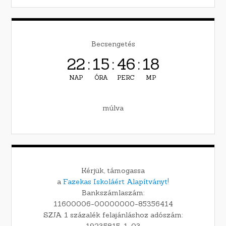
Becsengetés
22
:
15
:
46
:
17
NAP
ÓRA
PERC
MP
múlva
Kérjük, támogassa
a
Fazekas Iskoláért Alapítványt!
Bankszámlaszám:
11600006-00000000-85356414
SZJA 1 százalék felajánláshoz adószám:
19235815-1-03