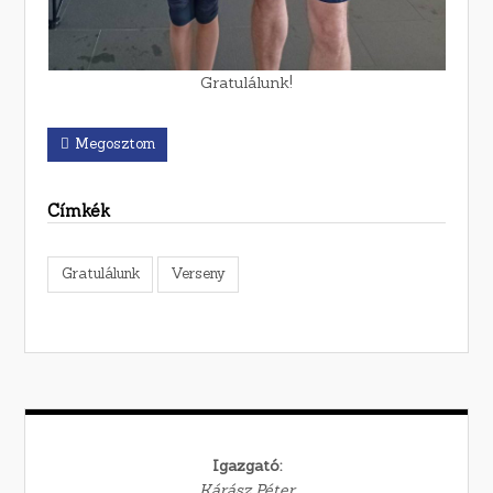
Gratulálunk!
Megosztom
Címkék
Gratulálunk
Verseny
Igazgató:
Kárász Péter