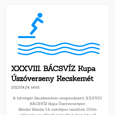
XXXVIII. BÁCSVÍZ Kupa
Úszóverseny Kecskemét
2023.04.24. hétfő
A hétvégén Kecskeméten megrendezett XXXVIII.
BÁCSVÍZ Kupa Úszóversenyen
Sándor Bianka
3.b osztályos tanulónk 100m
pillangón az előkelő második helyet érte el!