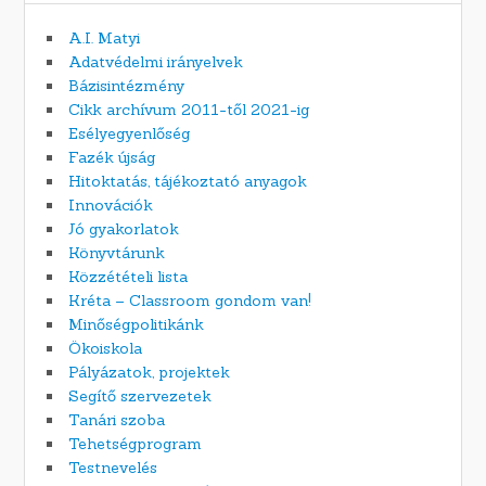
A.I. Matyi
Adatvédelmi irányelvek
Bázisintézmény
Cikk archívum 2011-től 2021-ig
Esélyegyenlőség
Fazék újság
Hitoktatás, tájékoztató anyagok
Innovációk
Jó gyakorlatok
Könyvtárunk
Közzétételi lista
Kréta – Classroom gondom van!
Minőségpolitikánk
Ökoiskola
Pályázatok, projektek
Segítő szervezetek
Tanári szoba
Tehetségprogram
Testnevelés