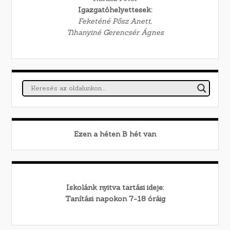
Igazgatóhelyettesek:
Feketéné Pősz Anett,
Tihanyiné Gerencsér Ágnes
Ezen a héten
B
hét van
Iskolánk nyitva tartási ideje:
Tanítási napokon 7-18 óráig