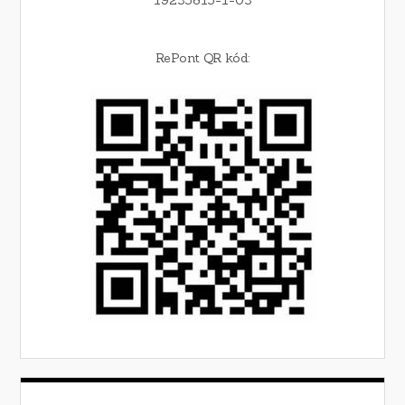
RePont QR kód: