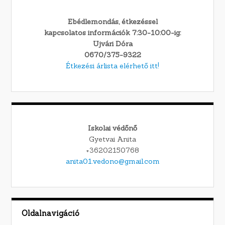
Ebédlemondás, étkezéssel
kapcsolatos információk 7:30-10:00-ig:
Ujvári Dóra
0670/375-9322
Étkezési árlista elérhető itt!
Iskolai védőnő
Gyetvai Anita
+36202150768
anita01.vedono@gmail.com
Oldalnavigáció