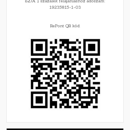
SZJA 1 százalék felajánláshoz adószám:
19235815-1-03
RePont QR kód: