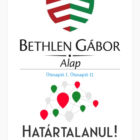
Útinapló I.,
Útinapló II.