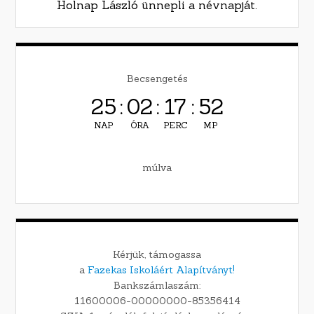
Holnap László ünnepli a névnapját.
Becsengetés
25
:
02
:
17
:
51
NAP
ÓRA
PERC
MP
múlva
Kérjük, támogassa
a
Fazekas Iskoláért Alapítványt!
Bankszámlaszám:
11600006-00000000-85356414