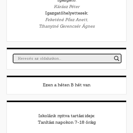
Kárász Péter
Igazgatóhelyettesek:
Feketéné Pősz Anett,
Tihanyiné Gerencsér Ágnes
Ezen a héten
B
hét van
Iskolánk nyitva tartási ideje:
Tanítási napokon 7-18 óráig