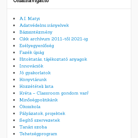
Oldalnavigáció
A.I. Matyi
Adatvédelmi irányelvek
Bázisintézmény
Cikk archívum 2011-től 2021-ig
Esélyegyenlőség
Fazék újság
Hitoktatás, tájékoztató anyagok
Innovációk
Jó gyakorlatok
Könyvtárunk
Közzétételi lista
Kréta – Classroom gondom van!
Minőségpolitikánk
Ökoiskola
Pályázatok, projektek
Segítő szervezetek
Tanári szoba
Tehetségprogram