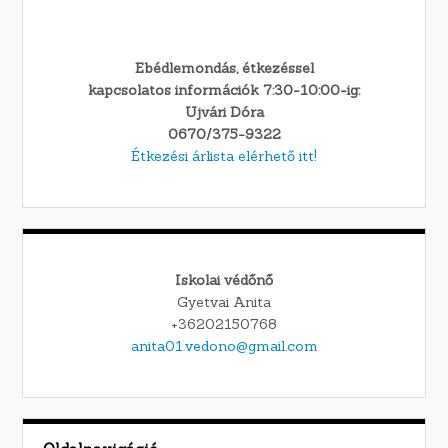
Ebédlemondás, étkezéssel
kapcsolatos információk 7:30-10:00-ig:
Ujvári Dóra
0670/375-9322
Étkezési árlista elérhető itt!
Iskolai védőnő
Gyetvai Anita
+36202150768
anita01.vedono@gmail.com