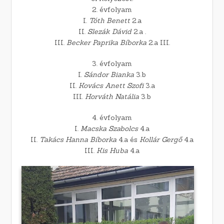
2. évfolyam
I.
Tóth Benett
2.a
II.
Slezák Dávid
2.a .
III.
Becker Paprika Bíborka
2.a III.
3. évfolyam
I.
Sándor Bianka
3.b
II.
Kovács Anett Szofi
3.a
III.
Horváth Natália
3.b
4. évfolyam
I.
Macska Szabolcs
4.a
II.
Takács Hanna Bíborka
4.a és
Kollár Gergő
4.a
III.
Kis Huba
4.a