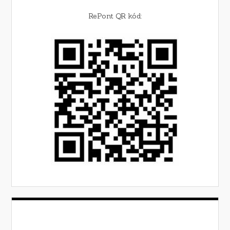
RePont QR kód: