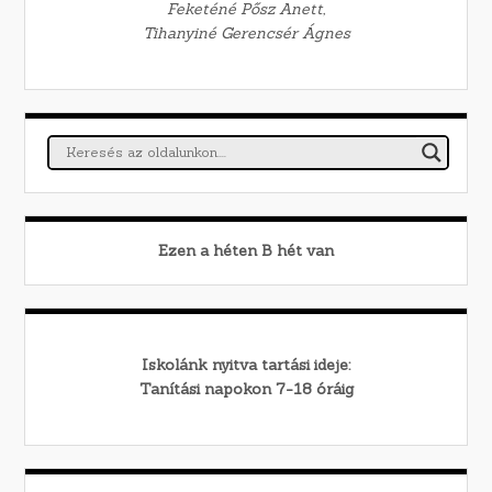
Feketéné Pősz Anett,
Tihanyiné Gerencsér Ágnes
Ezen a héten
B
hét van
Iskolánk nyitva tartási ideje:
Tanítási napokon 7-18 óráig