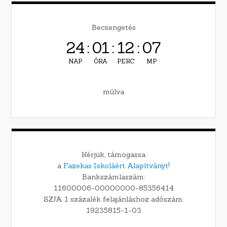
Becsengetés
24
:
01
:
12
:
06
NAP
ÓRA
PERC
MP
múlva
Kérjük, támogassa
a
Fazekas Iskoláért Alapítványt!
Bankszámlaszám:
11600006-00000000-85356414
SZJA 1 százalék felajánláshoz adószám:
19235815-1-03