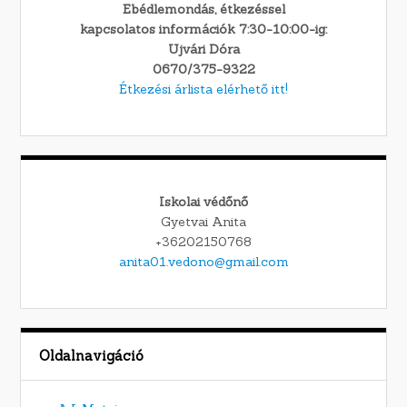
Ebédlemondás, étkezéssel
kapcsolatos információk 7:30-10:00-ig:
Ujvári Dóra
0670/375-9322
Étkezési árlista elérhető itt!
Iskolai védőnő
Gyetvai Anita
+36202150768
anita01.vedono@gmail.com
Oldalnavigáció