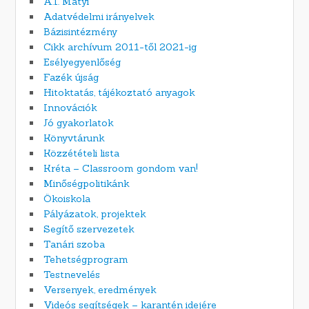
A.I. Matyi
Adatvédelmi irányelvek
Bázisintézmény
Cikk archívum 2011-től 2021-ig
Esélyegyenlőség
Fazék újság
Hitoktatás, tájékoztató anyagok
Innovációk
Jó gyakorlatok
Könyvtárunk
Közzétételi lista
Kréta – Classroom gondom van!
Minőségpolitikánk
Ökoiskola
Pályázatok, projektek
Segítő szervezetek
Tanári szoba
Tehetségprogram
Testnevelés
Versenyek, eredmények
Videós segítségek – karantén idejére