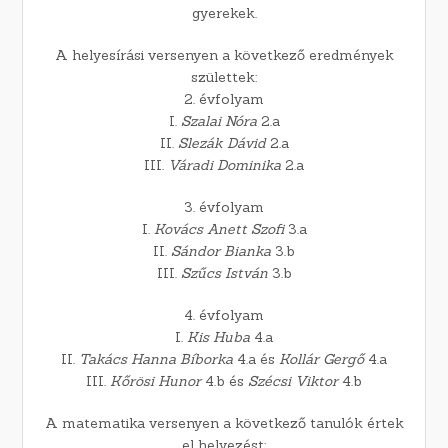
gyerekek.
A helyesírási versenyen a következő eredmények
születtek:
2. évfolyam
I.
Szalai Nóra
2.a
II.
Slezák Dávid
2.a
III.
Váradi Dominika
2.a
3. évfolyam
I.
Kovács Anett Szofi
3.a
II.
Sándor Bianka
3.b
III.
Szűcs István
3.b
4. évfolyam
I.
Kis Huba
4.a
II.
Takács Hanna Bíborka
4.a és
Kollár Gergő
4.a
III.
Kőrösi Hunor
4.b és
Szécsi Viktor
4.b
A matematika versenyen a következő tanulók értek
el helyezést: