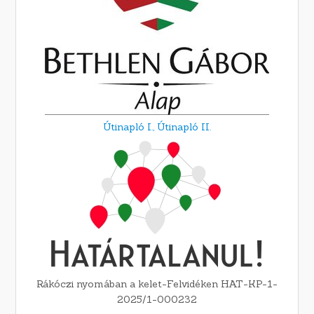
Útinapló I.,
Útinapló II.
Rákóczi nyomában a kelet-Felvidéken HAT-KP-1-
2025/1-000232