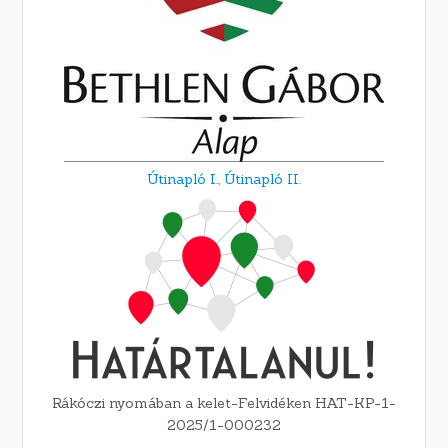
Útinapló I.,
Útinapló II.
Rákóczi nyomában a kelet-Felvidéken HAT-KP-1-
2025/1-000232