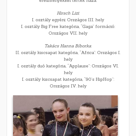
eredményekkel tértek haza.
Hirsch Lizi
:
I. osztály egyéni: Országos III. hely
I. osztály Big Free kategória, “Gaga” formáció:
Országos VII. hely
Takács Hanna Bíborka
:
II. osztály kiscsapat kategória, “Africa”: Országos I.
hely
I. osztály duó kategória, “Applause”: Országos VI.
hely
I. osztály kiscsapat kategória, “90’s HipHop”:
Országos IV. hely