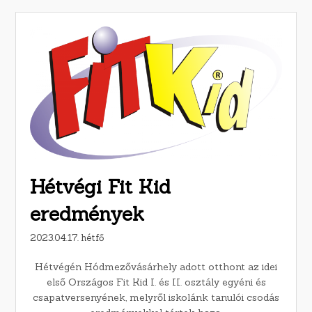
Hétvégi Fit Kid
eredmények
2023.04.17. hétfő
Hétvégén Hódmezővásárhely adott otthont az idei
első Országos Fit Kid I. és II. osztály egyéni és
csapatversenyének, melyről iskolánk tanulói csodás