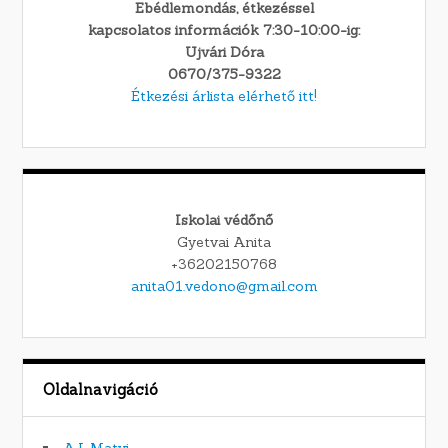
Ebédlemondás, étkezéssel
kapcsolatos információk 7:30-10:00-ig:
Ujvári Dóra
0670/375-9322
Étkezési árlista elérhető itt!
Iskolai védőnő
Gyetvai Anita
+36202150768
anita01.vedono@gmail.com
Oldalnavigáció
A.I. Matyi