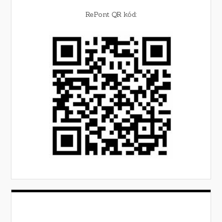
RePont QR kód: