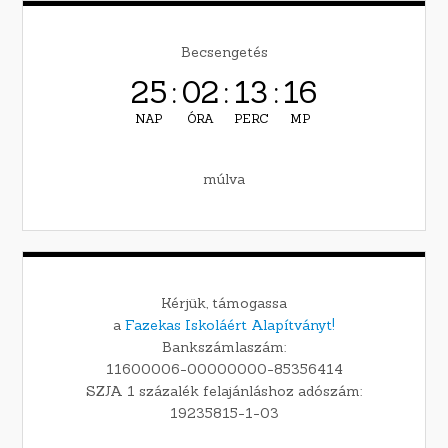
Becsengetés
25
:
02
:
13
:
15
NAP
ÓRA
PERC
MP
múlva
Kérjük, támogassa
a
Fazekas Iskoláért Alapítványt!
Bankszámlaszám:
11600006-00000000-85356414
SZJA 1 százalék felajánláshoz adószám:
19235815-1-03