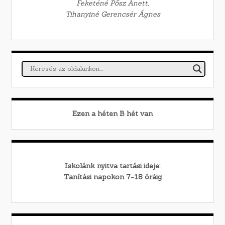
Feketéné Pősz Anett,
Tihanyiné Gerencsér Ágnes
Ezen a héten
B
hét van
Iskolánk nyitva tartási ideje:
Tanítási napokon 7-18 óráig