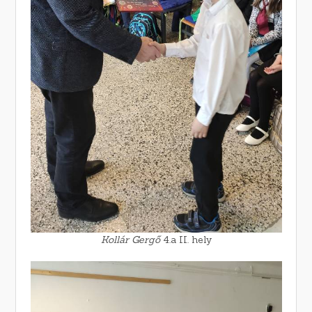
Kollár Gergő
4.a II. hely