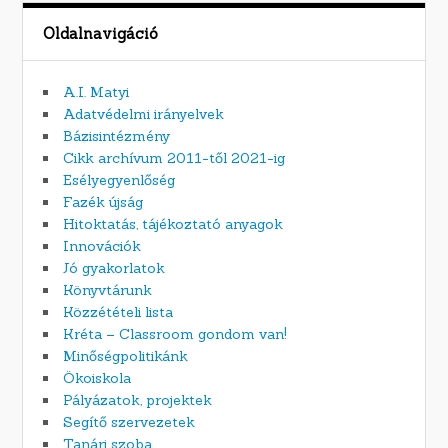
Oldalnavigáció
A.I. Matyi
Adatvédelmi irányelvek
Bázisintézmény
Cikk archívum 2011-től 2021-ig
Esélyegyenlőség
Fazék újság
Hitoktatás, tájékoztató anyagok
Innovációk
Jó gyakorlatok
Könyvtárunk
Közzétételi lista
Kréta – Classroom gondom van!
Minőségpolitikánk
Ökoiskola
Pályázatok, projektek
Segítő szervezetek
Tanári szoba