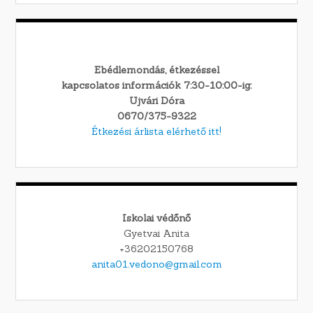
Ebédlemondás, étkezéssel
kapcsolatos információk 7:30-10:00-ig:
Ujvári Dóra
0670/375-9322
Étkezési árlista elérhető itt!
Iskolai védőnő
Gyetvai Anita
+36202150768
anita01.vedono@gmail.com