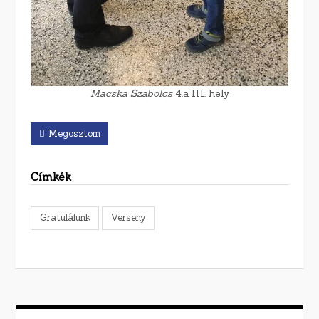
Macska Szabolcs
4.a III. hely
Megosztom
Címkék
Gratulálunk
Verseny