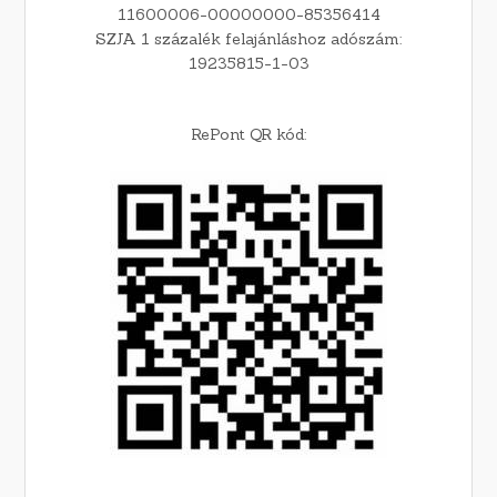
11600006-00000000-85356414
SZJA 1 százalék felajánláshoz adószám:
19235815-1-03
RePont QR kód: