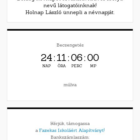
nevű látogatóinknak!
Holnap László ünnepli a névnapját.
Becsengetés
24
:
11
:
05
:
59
NAP
ÓRA
PERC
MP
múlva
Kérjük, támogassa
a
Fazekas Iskoláért Alapítványt!
Bankszámlaszám: