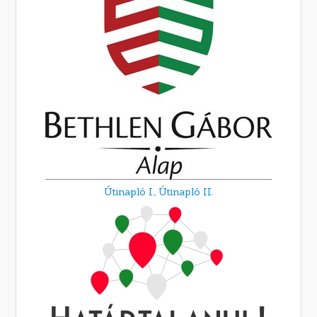
Útinapló I.,
Útinapló II.