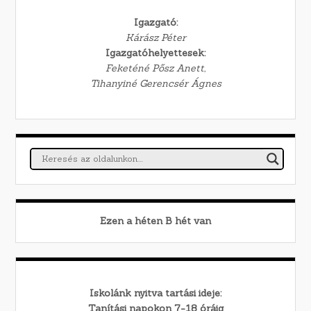
Igazgató:
Kárász Péter
Igazgatóhelyettesek:
Feketéné Pősz Anett,
Tihanyiné Gerencsér Ágnes
Ezen a héten
B
hét van
Iskolánk nyitva tartási ideje:
Tanítási napokon 7-18 óráig