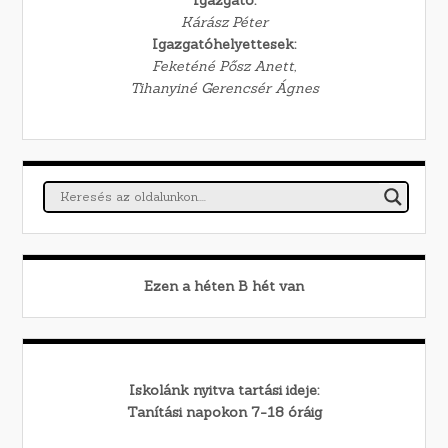
Kárász Péter
Igazgatóhelyettesek:
Feketéné Pősz Anett,
Tihanyiné Gerencsér Ágnes
Ezen a héten
B
hét van
Iskolánk nyitva tartási ideje:
Tanítási napokon 7-18 óráig