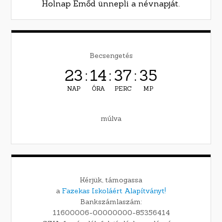
Holnap Emőd ünnepli a névnapját.
Becsengetés
23
:
14
:
37
:
34
NAP
ÓRA
PERC
MP
múlva
Kérjük, támogassa
a
Fazekas Iskoláért Alapítványt!
Bankszámlaszám:
11600006-00000000-85356414