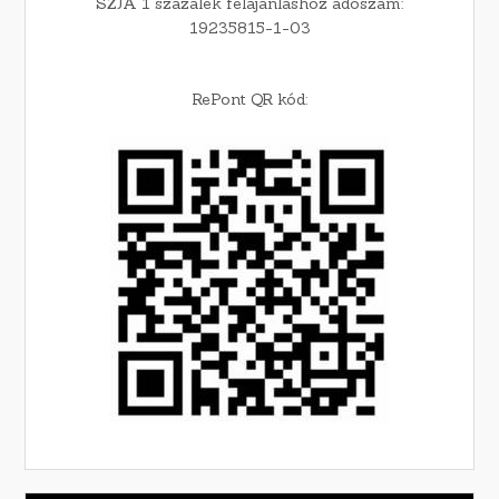
SZJA 1 százalék felajánláshoz adószám:
19235815-1-03
RePont QR kód: