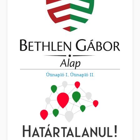
Útinapló I.,
Útinapló II.