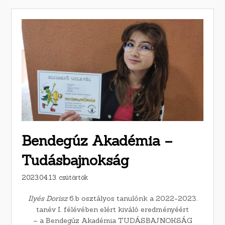
Bendegúz Akadémia –
Tudásbajnokság
2023.04.13. csütörtök
Ilyés Dorisz
6.b osztályos tanulónk a 2022-2023.
tanév I. félévében elért kiváló eredményéért
– a Bendegúz Akadémia TUDÁSBAJNOKSÁG