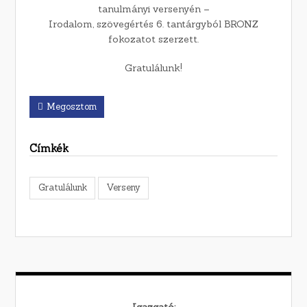
tanulmányi versenyén –
Irodalom, szövegértés 6. tantárgyból BRONZ
fokozatot szerzett.
Gratulálunk!
Megosztom
Címkék
Gratulálunk
Verseny
Igazgató: