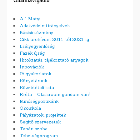
Oldalnavigáció
A.I. Matyi
Adatvédelmi irányelvek
Bázisintézmény
Cikk archívum 2011-től 2021-ig
Esélyegyenlőség
Fazék újság
Hitoktatás, tájékoztató anyagok
Innovációk
Jó gyakorlatok
Könyvtárunk
Közzétételi lista
Kréta – Classroom gondom van!
Minőségpolitikánk
Ökoiskola
Pályázatok, projektek
Segítő szervezetek
Tanári szoba
Tehetségprogram