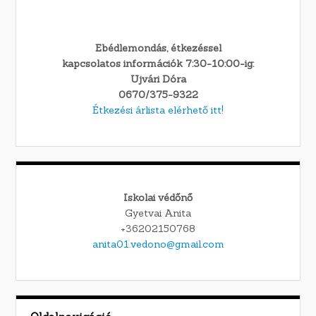
Ebédlemondás, étkezéssel
kapcsolatos információk 7:30-10:00-ig:
Ujvári Dóra
0670/375-9322
Étkezési árlista elérhető itt!
Iskolai védőnő
Gyetvai Anita
+36202150768
anita01.vedono@gmail.com