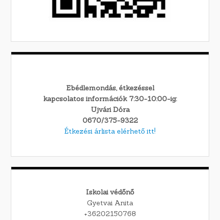
Ebédlemondás, étkezéssel
kapcsolatos információk 7:30-10:00-ig:
Ujvári Dóra
0670/375-9322
Étkezési árlista elérhető itt!
Iskolai védőnő
Gyetvai Anita
+36202150768