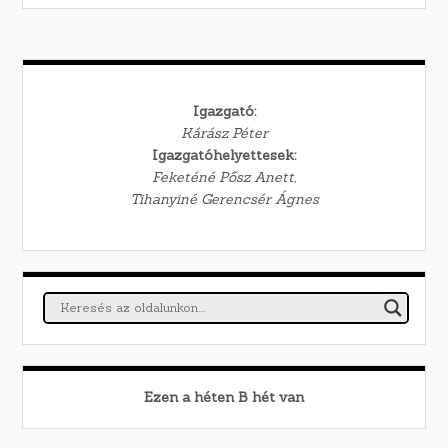
Igazgató:
Kárász Péter
Igazgatóhelyettesek:
Feketéné Pősz Anett,
Tihanyiné Gerencsér Ágnes
Ezen a héten
B
hét van