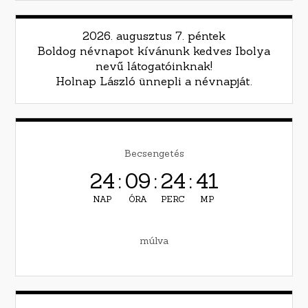
2026. augusztus 7. péntek
Boldog névnapot kívánunk kedves Ibolya
nevű látogatóinknak!
Holnap László ünnepli a névnapját.
Becsengetés
24
:
09
:
24
:
40
NAP
ÓRA
PERC
MP
múlva