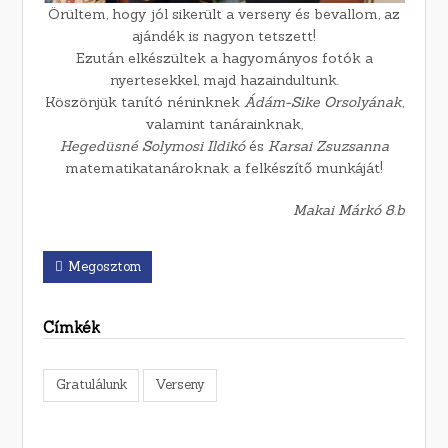
Örültem, hogy jól sikerült a verseny és bevallom, az
ajándék is nagyon tetszett!
Ezután elkészültek a hagyományos fotók a
nyertesekkel, majd hazaindultunk.
Köszönjük tanító néninknek
Ádám-Sike Orsolyának
,
valamint tanárainknak,
Hegedüsné Solymosi Ildikó
és
Karsai Zsuzsanna
matematikatanároknak a felkészítő munkáját!
Makai Márkó 8.b
Megosztom
Címkék
Gratulálunk
Verseny