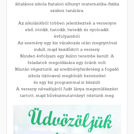
általános iskola fiatalon elhunyt matematika-fizika
szakos tanárára.
Az iskolánkból többen jelentkeztek a versenyre
első, ötödik, hatodik, hetedik és nyolcadik
évfolyamból.
Az esemény egy kis várakozás után megnyitóval
indult, majd kezdődött a verseny.
Minden évfolyam egy külön terembe került. A
feladatok megoldására egy óránk volt.
Miután végeztünk, az eredményhirdetésig a fogadó
iskola tízóraival megkínált bennünket
és egy kis programmal is készült.
A verseny névadójáról Judit lánya megemlékezést
tartott, majd bűvészmutatványt néztünk meg.