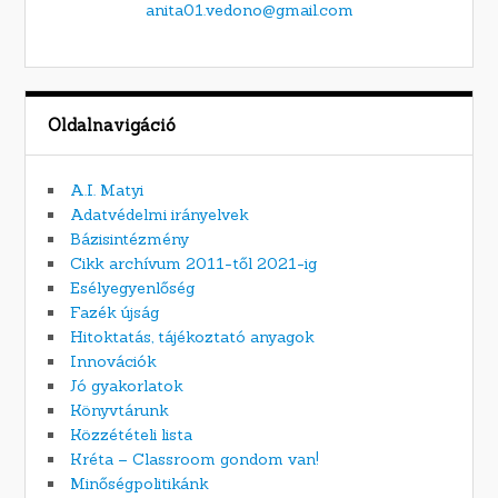
anita01.vedono@gmail.com
Oldalnavigáció
A.I. Matyi
Adatvédelmi irányelvek
Bázisintézmény
Cikk archívum 2011-től 2021-ig
Esélyegyenlőség
Fazék újság
Hitoktatás, tájékoztató anyagok
Innovációk
Jó gyakorlatok
Könyvtárunk
Közzétételi lista
Kréta – Classroom gondom van!
Minőségpolitikánk