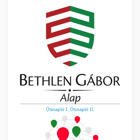
Útinapló I.,
Útinapló II.