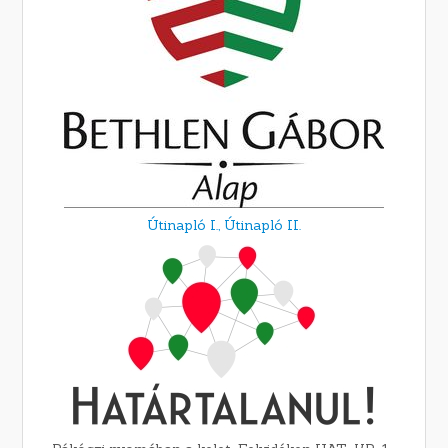
Útinapló I.,
Útinapló II.