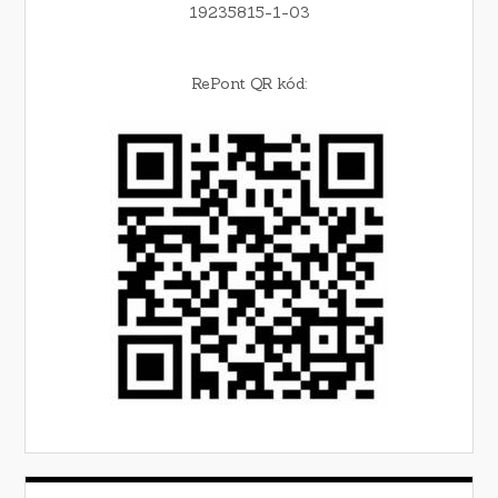
19235815-1-03
RePont QR kód: