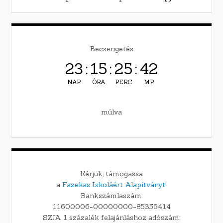
Becsengetés
23
:
15
:
25
:
41
NAP
ÓRA
PERC
MP
múlva
Kérjük, támogassa
a
Fazekas Iskoláért Alapítványt!
Bankszámlaszám:
11600006-00000000-85356414
SZJA 1 százalék felajánláshoz adószám: