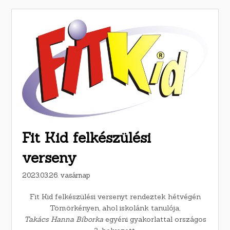
Fit Kid felkészülési
verseny
2023.03.26. vasárnap
Fit Kid felkészülési versenyt rendeztek hétvégén
Tömörkényen, ahol iskolánk tanulója,
Takács Hanna Bíborka
egyéni gyakorlattal országos