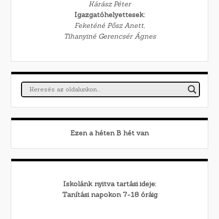
Kárász Péter
Igazgatóhelyettesek:
Feketéné Pősz Anett,
Tihanyiné Gerencsér Ágnes
Ezen a héten
B
hét van
Iskolánk nyitva tartási ideje:
Tanítási napokon 7-18 óráig