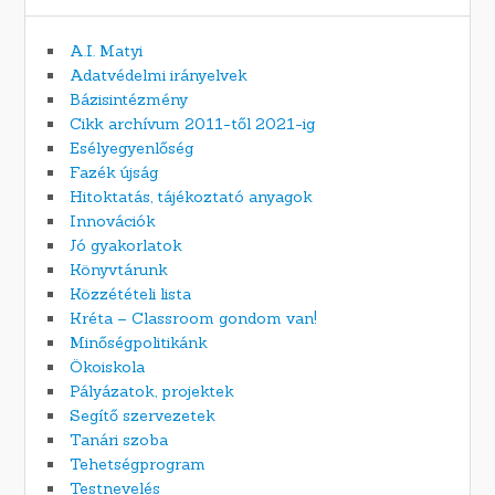
A.I. Matyi
Adatvédelmi irányelvek
Bázisintézmény
Cikk archívum 2011-től 2021-ig
Esélyegyenlőség
Fazék újság
Hitoktatás, tájékoztató anyagok
Innovációk
Jó gyakorlatok
Könyvtárunk
Közzétételi lista
Kréta – Classroom gondom van!
Minőségpolitikánk
Ökoiskola
Pályázatok, projektek
Segítő szervezetek
Tanári szoba
Tehetségprogram
Testnevelés