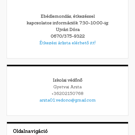
Ebédlemondás, étkezéssel
kapcsolatos információk 7:30-10:00-ig:
Ujvári Dóra
0670/375-9322
Étkezési árlista elérhető itt!
Iskolai védőnő
Gyetvai Anita
+36202150768
anita01.vedono@gmail.com
Oldalnavigáció