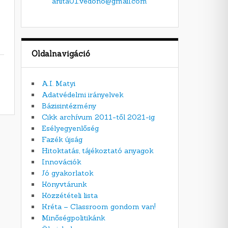
anita01.vedono@gmail.com
Oldalnavigáció
A.I. Matyi
Adatvédelmi irányelvek
Bázisintézmény
Cikk archívum 2011-től 2021-ig
Esélyegyenlőség
Fazék újság
Hitoktatás, tájékoztató anyagok
Innovációk
Jó gyakorlatok
Könyvtárunk
Közzétételi lista
Kréta – Classroom gondom van!
Minőségpolitikánk