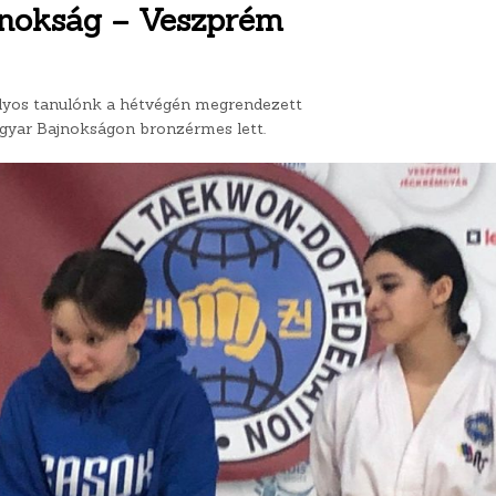
nokság – Veszprém
lyos tanulónk a hétvégén megrendezett
yar Bajnokságon bronzérmes lett.