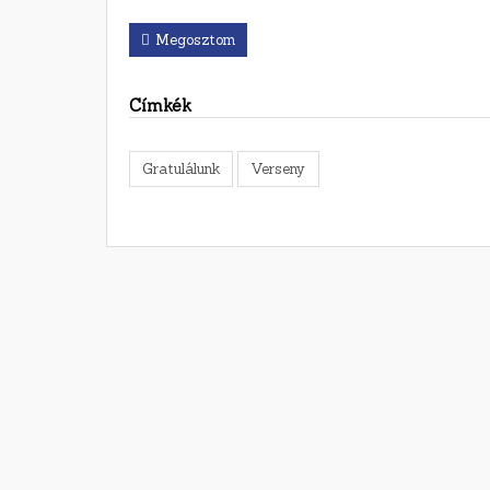
Megosztom
Címkék
Gratulálunk
Verseny