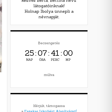
kedves Berta, Bettina nevű
látogatóinknak!
Holnap Ibolya ünnepli a
névnapját.
Becsengetés
25
:
07
:
40
:
58
NAP
ÓRA
PERC
MP
múlva
Kérjük, támogassa
a
Fazekas Iskoláért Alapítványt!