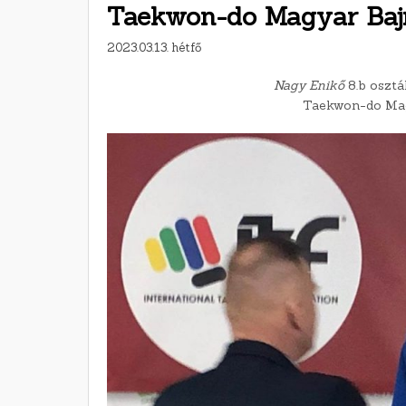
Taekwon-do Magyar Baj
2023.03.13. hétfő
Nagy Enikő
8.b osztá
Taekwon-do Mag