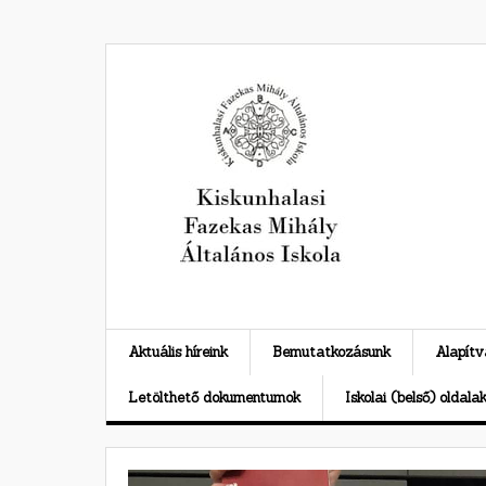
Skip
to
content
Aktuális híreink
Bemutatkozásunk
Alapít
Letölthető dokumentumok
Iskolai (belső) oldala