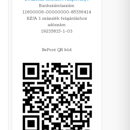
Bankszámlaszám:
11600006-00000000-85356414
SZJA 1 százalék felajánláshoz
adószám:
19235815-1-03
RePont QR kód: