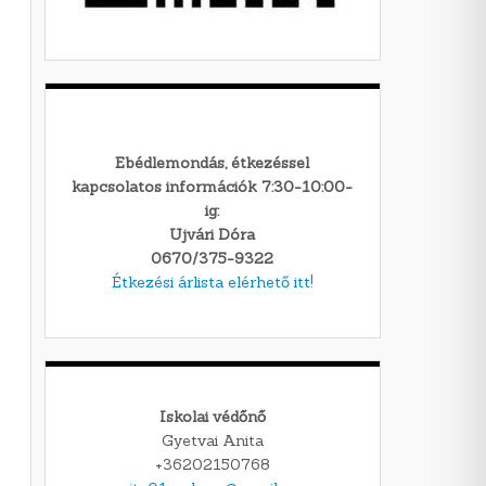
Ebédlemondás, étkezéssel
kapcsolatos információk 7:30-10:00-
ig:
Ujvári Dóra
0670/375-9322
Étkezési árlista elérhető itt!
Iskolai védőnő
Gyetvai Anita
+36202150768