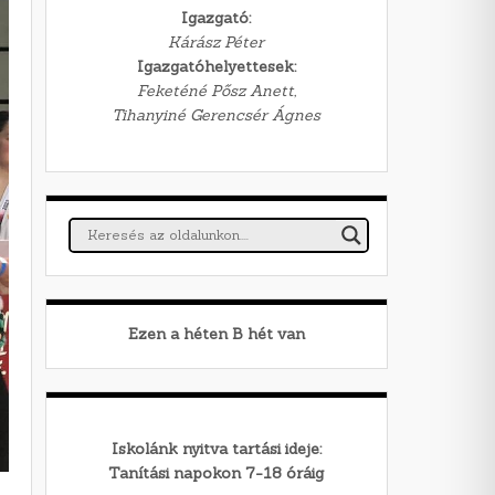
Igazgató:
Kárász Péter
Igazgatóhelyettesek:
Feketéné Pősz Anett,
Tihanyiné Gerencsér Ágnes
Ezen a héten
B
hét van
Iskolánk nyitva tartási ideje:
Tanítási napokon 7-18 óráig