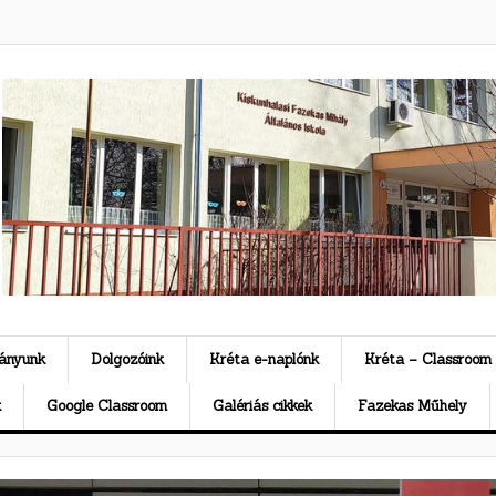
ványunk
Dolgozóink
Kréta e-naplónk
Kréta – Classroom
k
Google Classroom
Galériás cikkek
Fazekas Műhely